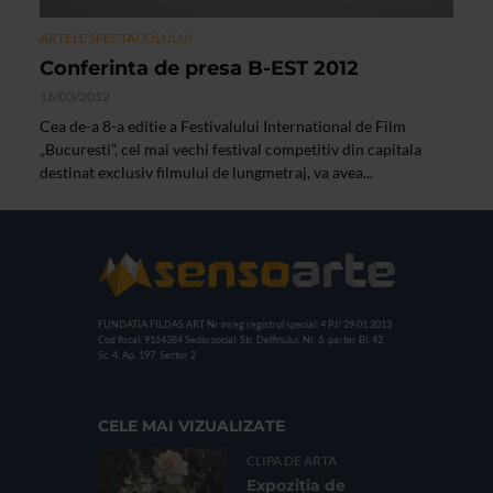
ARTELE SPECTACOLULUI
Conferinta de presa B-EST 2012
16/03/2012
Cea de-a 8-a editie a Festivalului International de Film
„Bucuresti”, cel mai vechi festival competitiv din capitala
destinat exclusiv filmului de lungmetraj, va avea...
FUNDATIA FILDAS ART
Nr inreg registrul special: 4 PJ/ 29.01.2013
Cod fiscal: 9164384
Sediu social: Str. Delfinului, Nr. 6, parter Bl. 42,
Sc. 4, Ap. 197, Sector 2
CELE MAI VIZUALIZATE
CLIPA DE ARTA
Expoziția de