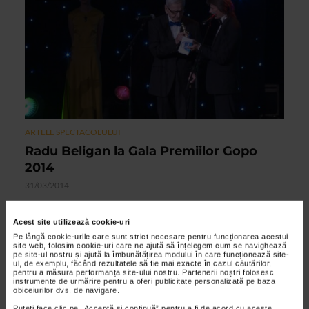
ARTELE SPECTACOLULUI
Radu Beligan la Gala Premiilor Gopo
2014
31/03/2014
Opera Nationala din Bucuresti a gazduit cea de-a opta editie
a Premiilor Gopo, cele mai importante premii ale industriei
Acest site utilizează cookie-uri
de film din Romania.
Pe lângă cookie-urile care sunt strict necesare pentru funcționarea acestui
site web, folosim cookie-uri care ne ajută să înțelegem cum se navighează
pe site-ul nostru și ajută la îmbunătățirea modului în care funcționează site-
ul, de exemplu, făcând rezultatele să fie mai exacte în cazul căutărilor,
pentru a măsura performanța site-ului nostru. Partenerii noștri folosesc
VIDEO
instrumente de urmărire pentru a oferi publicitate personalizată pe baza
obiceiurilor dvs. de navigare.
Puteți face clic pe „Acceptă si continuă” pentru a fi de acord cu aceste