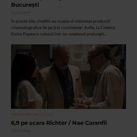
București
21/01/2019
In aceste zile, cinefilii au ocazia să vizioneze producții
cinematografice de pe trei continente! Astfe, la Cinema
Elvire Popesco rulează într-un weekend prelungit...
VIDEO
ARTELE SPECTACOLULUI
6,9 pe scara Richter / Nae Caranfil
24/11/2016