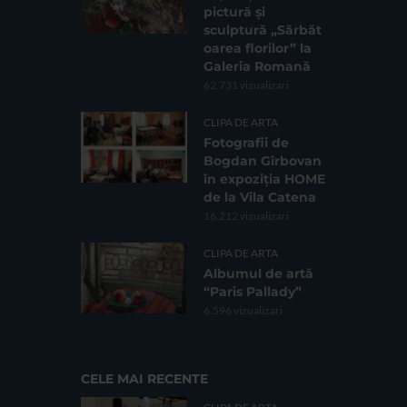
pictură și
sculptură „Sărbăt
oarea florilor” la
Galeria Romană
62.731 vizualizari
CLIPA DE ARTA
Fotografii de
Bogdan Gîrbovan
în expoziția HOME
de la Vila Catena
16.212 vizualizari
CLIPA DE ARTA
Albumul de artă
“Paris Pallady”
6.596 vizualizari
CELE MAI RECENTE