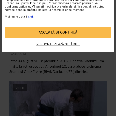
utilizări sau puteți face clic pe „Personalizează setările” pentru a vă
configura opțiunile. Vă puteți modifica preferințele și, în special, vă puteți
retrage consimțământul pe site-ul nostru în orice moment.
Mai multe detalii
aici
.
ACCEPTĂ SI CONTINUĂ
ARTELE SPECTACOLULUI
PERSONALIZEAZĂ SETĂRILE
Retrospectiva Anonimul – spot audio
26/08/2013
Intre 30 august si 1 septembrie 2013 Fundatia Anonimul va
invita la retrospectiva Anonimul 10, care aduce la cinema
Studio si Chez Elvire (Blvd. Dacia, nr. 77 ) filmele...
VIDEO