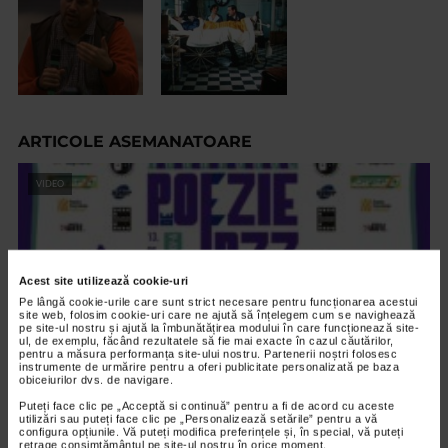
ARTICOLE ASEMANATOARE
VIDEO
Acest site utilizează cookie-uri
Pe lângă cookie-urile care sunt strict necesare pentru funcționarea acestui
site web, folosim cookie-uri care ne ajută să înțelegem cum se navighează
pe site-ul nostru și ajută la îmbunătățirea modului în care funcționează site-
ul, de exemplu, făcând rezultatele să fie mai exacte în cazul căutărilor,
pentru a măsura performanța site-ului nostru. Partenerii noștri folosesc
instrumente de urmărire pentru a oferi publicitate personalizată pe baza
obiceiurilor dvs. de navigare.
Puteți face clic pe „Acceptă si continuă” pentru a fi de acord cu aceste
ALTE MATERIALE
utilizări sau puteți face clic pe „Personalizează setările” pentru a vă
configura opțiunile. Vă puteți modifica preferințele și, în special, vă puteți
Maratonul de Poezie si Jazz 2023
retrage consimțământul pe site-ul nostru în orice moment.