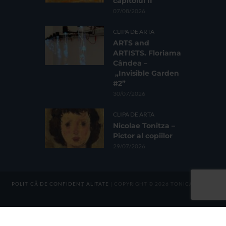
capitolul II
07/08/2026
CLIPA DE ARTA
ARTS and
ARTISTS. Floriama
Cândea –
„Invisible Garden
#2”
30/07/2026
CLIPA DE ARTA
Nicolae Tonitza –
Pictor al copiilor
29/07/2026
POLITICĂ DE CONFIDENȚIALITATE
| COPYRIGHT © 2026 TONICA GROUP