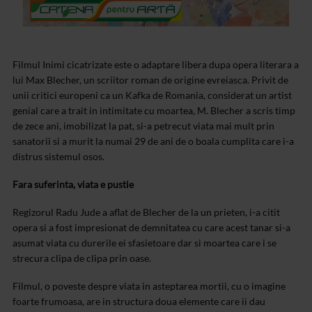
Filmul Inimi cicatrizate este o adaptare libera dupa opera literara a
lui Max Blecher, un scriitor roman de origine evreiasca. Privit de
unii critici europeni ca un Kafka de Romania, considerat un artist
genial care a trait in intimitate cu moartea, M. Blecher a scris timp
de zece ani, imobilizat la pat, si-a petrecut viata mai mult prin
sanatorii si a murit la numai 29 de ani de o boala cumplita care i-a
distrus sistemul osos.
Fara suferinta, viata e pustie
Regizorul Radu Jude a aflat de Blecher de la un prieten, i-a
citit
opera si a fost impresionat de demnitatea cu care acest tanar si-a
asumat
viata cu durerile ei sfasietoare dar si moartea care i se
strecura clipa de
clipa prin oase.
Filmul, o poveste despre viata in asteptarea mortii, cu o
imagine
foarte frumoasa, are in structura doua elemente care ii dau