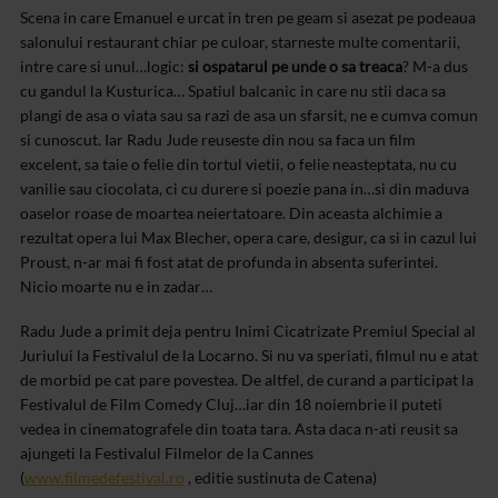
Scena in care Emanuel e urcat in tren pe geam si asezat pe
podeaua
salonului restaurant chiar pe culoar, starneste multe comentarii,
intre
care si unul…logic:
si ospatarul pe unde o sa treaca
? M-a dus
cu gandul la
Kusturica… Spatiul balcanic in care nu stii daca sa
plangi de asa o viata sau sa
razi de asa un sfarsit, ne e cumva comun
si cunoscut. Iar Radu Jude reuseste din
nou sa faca un film
excelent, sa taie o felie din tortul vietii, o felie
neasteptata, nu cu
vanilie sau ciocolata, ci cu durere si poezie pana in…si din
maduva
oaselor roase de moartea neiertatoare. Din aceasta alchimie a
rezultat
opera lui Max Blecher, opera care, desigur, ca si in cazul lui
Proust, n-ar mai
fi fost atat de profunda in absenta suferintei.
Nicio moarte nu e in zadar…
Radu Jude a primit deja pentru Inimi Cicatrizate Premiul
Special al
Juriului la Festivalul de la Locarno. Si nu va speriati, filmul nu e
atat
de morbid pe cat pare povestea. De altfel, de curand a participat la
Festivalul de Film Comedy Cluj…iar din 18 noiembrie il puteti
vedea in
cinematografele din toata tara. Asta daca n-ati reusit sa
ajungeti la Festivalul
Filmelor de la Cannes
(
www.filmedefestival.ro
, editie sustinuta de
Catena)