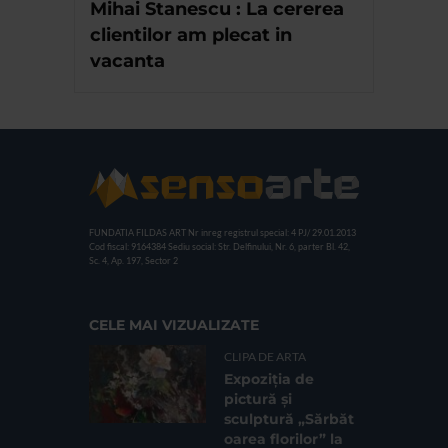
Mihai Stanescu : La cererea
clientilor am plecat in
vacanta
FUNDATIA FILDAS ART
Nr inreg registrul special: 4 PJ/ 29.01.2013
Cod fiscal: 9164384
Sediu social: Str. Delfinului, Nr. 6, parter Bl. 42,
Sc. 4, Ap. 197, Sector 2
CELE MAI VIZUALIZATE
CLIPA DE ARTA
Expoziția de
pictură și
sculptură „Sărbăt
oarea florilor” la