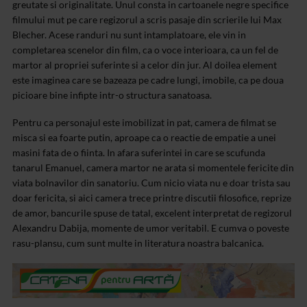
greutate si
originalitate. Unul consta in cartoanele negre specifice
filmului mut pe care
regizorul a scris pasaje din scrierile lui Max
Blecher. Acese randuri nu sunt
intamplatoare, ele vin in
completarea scenelor din film, ca o voce interioara,
ca un fel de
martor al propriei suferinte si a celor din jur. Al doilea element
este imaginea care se bazeaza pe cadre lungi, imobile, ca pe doua
picioare bine
infipte intr-o structura sanatoasa.
Pentru ca personajul este imobilizat in pat, camera de
filmat se
misca si ea foarte putin, aproape ca o reactie de
empatie a unei
masini fata de o fiinta. In afara suferintei in care se scufunda
tanarul Emanuel, camera martor ne arata si momentele fericite din
viata
bolnavilor din sanatoriu. Cum nicio viata nu e doar trista sau
doar fericita, si
aici camera trece printre discutii filosofice, reprize
de amor, bancurile spuse
de tatal, excelent interpretat de regizorul
Alexandru Dabija, momente de umor
veritabil. E cumva o poveste
rasu-plansu, cum sunt multe in literatura noastra
balcanica.