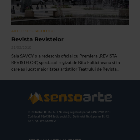
ARTELE SPECTACOLULUI
Revista Revistelor
21/05/2010
Sala SAVOY s-a redeschis oficial cu Premiera „REVISTA
REVISTELOR”, spectacol regizat de Bitu Falticineanu si in
care au jucat majoritatea artistilor Teatrului de Revista...
FUNDATIA FILDAS ART
Nr inreg registrul special: 4 PJ/ 29.01.2013
Cod fiscal: 9164384
Sediu social: Str. Delfinului, Nr. 6, parter Bl. 42,
Sc. 4, Ap. 197, Sector 2