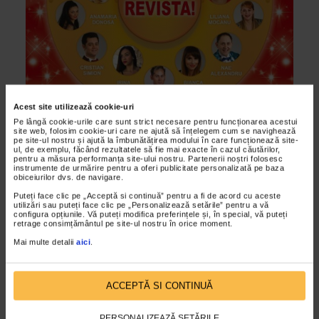
Acest site utilizează cookie-uri
Pe lângă cookie-urile care sunt strict necesare pentru funcționarea acestui
site web, folosim cookie-uri care ne ajută să înțelegem cum se navighează
ALTE MATERIALE
pe site-ul nostru și ajută la îmbunătățirea modului în care funcționează site-
ul, de exemplu, făcând rezultatele să fie mai exacte în cazul căutărilor,
Programul spectacolelor Teatrului de
pentru a măsura performanța site-ului nostru. Partenerii noștri folosesc
instrumente de urmărire pentru a oferi publicitate personalizată pe baza
Revista Constantin Tanase – Sala SAVOY
obiceiurilor dvs. de navigare.
19/09/2014
Puteți face clic pe „Acceptă si continuă” pentru a fi de acord cu aceste
utilizări sau puteți face clic pe „Personalizează setările” pentru a vă
PROGRAMUL spectacolelor Teatrului de Revista Constantin
configura opțiunile. Vă puteți modifica preferințele și, în special, vă puteți
retrage consimțământul pe site-ul nostru în orice moment.
Tanase - Sala SAVOY Stagiunea 2014 – 2015.
Mai multe detalii
aici
.
VIDEO
ACCEPTĂ SI CONTINUĂ
PERSONALIZEAZĂ SETĂRILE