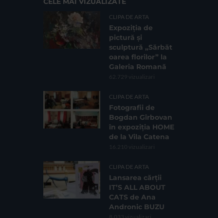
CELE MAI VIZUALIZATE
CLIPA DE ARTA
Expoziția de
pictură și
sculptură „Sărbăt
oarea florilor” la
Galeria Romană
62.729 vizualizari
CLIPA DE ARTA
Fotografii de
Bogdan Gîrbovan
în expoziția HOME
de la Vila Catena
16.210 vizualizari
CLIPA DE ARTA
Lansarea cărții
IT’S ALL ABOUT
CATS de Ana
Andronic BUZU
8.033 vizualizari