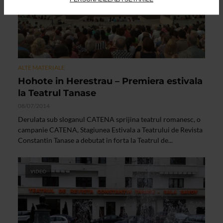
ALTE MATERIALE
Hohote in Herestrau – Premiera estivala
la Teatrul Tanase
08/07/2014
Derulata sub sloganul CATENA sprijina teatrul romanesc, o
campanie CATENA, Stagiunea Estivala a Teatrului de Revista
Constantin Tanase a debutat in forta la Teatrul de...
VIDEO