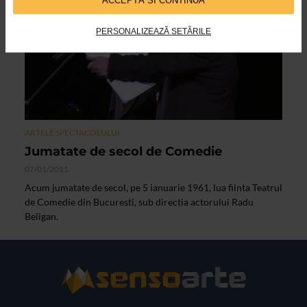
ACCEPTĂ SI CONTINUĂ
PERSONALIZEAZĂ SETĂRILE
ARTELE SPECTACOLULUI
Jumatate de secol de Comedie
07/01/2011
Acum jumatate de secol, pe 5 ianuarie 1961, lua fiinta Teatrul
de Comedie din Bucuresti, sub directia actorului Radu
Beligan.