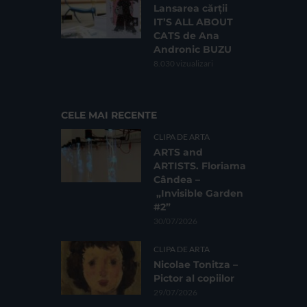
Lansarea cărții
IT’S ALL ABOUT
CATS de Ana
Andronic BUZU
8.030 vizualizari
CELE MAI RECENTE
CLIPA DE ARTA
ARTS and
ARTISTS. Floriama
Cândea –
„Invisible Garden
#2”
30/07/2026
CLIPA DE ARTA
Nicolae Tonitza –
Pictor al copiilor
29/07/2026