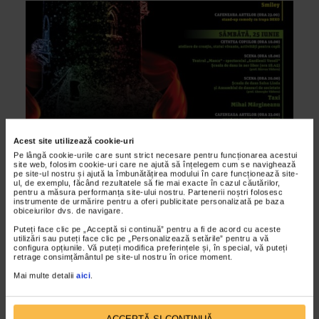
Acest site utilizează cookie-uri
Pe lângă cookie-urile care sunt strict necesare pentru funcționarea acestui
ALTE MATERIALE
site web, folosim cookie-uri care ne ajută să înțelegem cum se navighează
pe site-ul nostru și ajută la îmbunătățirea modului în care funcționează site-
Targovistea, capitala culturii pentru un
ul, de exemplu, făcând rezultatele să fie mai exacte în cazul căutărilor,
pentru a măsura performanța site-ului nostru. Partenerii noștri folosesc
weekend
instrumente de urmărire pentru a oferi publicitate personalizată pe baza
obiceiurilor dvs. de navigare.
20/06/2011
Puteți face clic pe „Acceptă si continuă” pentru a fi de acord cu aceste
Primaria Municipiului Targoviste impreuna cu Teatrul
utilizări sau puteți face clic pe „Personalizează setările” pentru a vă
configura opțiunile. Vă puteți modifica preferințele și, în special, vă puteți
Municipal Targoviste vor organiza in perioada 24-26 iunie
retrage consimțământul pe site-ul nostru în orice moment.
cea de-a doua editie a Festivalului Artelor “Cultura...
Mai multe detalii
aici
.
VIDEO