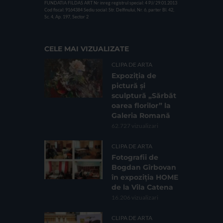
FUNDATIA FILDAS ART
Nr inreg registrul special: 4 PJ/ 29.01.2013
Cod fiscal: 9164384
Sediu social: Str. Delfinului, Nr. 6, parter Bl. 42,
Sc. 4, Ap. 197, Sector 2
CELE MAI VIZUALIZATE
CLIPA DE ARTA
Expoziția de
pictură și
sculptură „Sărbăt
oarea florilor” la
Galeria Romană
62.727 vizualizari
CLIPA DE ARTA
Fotografii de
Bogdan Gîrbovan
în expoziția HOME
de la Vila Catena
16.206 vizualizari
CLIPA DE ARTA