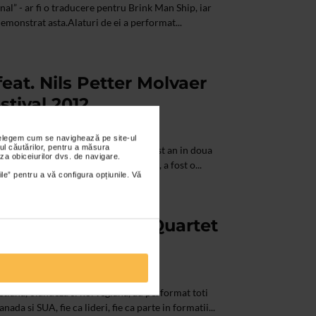
final” - ar fi o traducere pentru Brink Man Ship, iar
demonstrat asta.Alaturi de ei a performat...
eat. Nils Petter Molvaer
stival 2012
nțelegem cum se navighează pe site-ul
ul căutărilor, pentru a măsura
Petter Molvaer a putut fi vazut in acest an in doua
za obiceiurilor dvs. de navigare.
ost cu Brink Man Ship. Cea de-a doua, a fost o...
ile” pentru a vă configura opțiunile. Vă
olfert Brederode Quartet
etiana, olandeza si norvegiana, au performat toti
ada si SUA, fie ca lideri, fie ca parte in formatii...