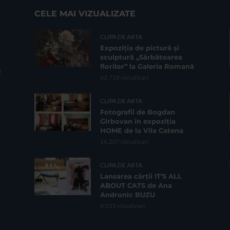
CELE MAI VIZUALIZATE
CLIPA DE ARTA
Expoziția de pictură și
sculptură „Sărbătoarea
florilor” la Galeria Romană
62.728 vizualizari
CLIPA DE ARTA
Fotografii de Bogdan
Gîrbovan în expoziția
HOME de la Vila Catena
16.207 vizualizari
CLIPA DE ARTA
Lansarea cărții IT’S ALL
ABOUT CATS de Ana
Andronic BUZU
8.031 vizualizari