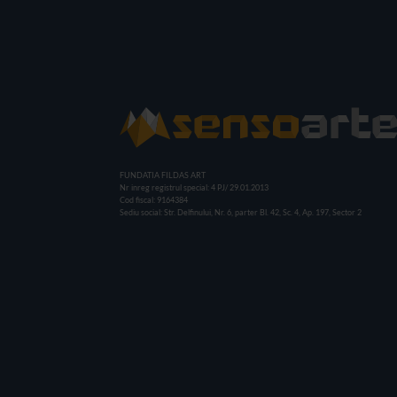
FUNDATIA FILDAS ART
Nr inreg registrul special: 4 PJ/ 29.01.2013
Cod fiscal: 9164384
Sediu social: Str. Delfinului, Nr. 6, parter Bl. 42, Sc. 4, Ap. 197, Sector 2