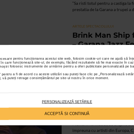
“Sa risti totul pentru a castiga la 
prestatia de la Garana a trupei a 
ARTELE SPECTACOLULUI
Brink Man Ship f
– Garana Jazz Fe
16/10/2012
necesare pentru funcționarea acestui site web, folosim cookie-uri care ne ajută să î
 în care funcționează site-ul, de exemplu, făcând rezultatele să fie mai exacte în caz
Deja un obisnuit al Garanei, Nils 
 noștri folosesc instrumente de urmărire pentru a oferi publicitate personalizată pe ba
formule. Cea dintai, asteptata, a f
 pentru a fi de acord cu aceste utilizări sau puteți face clic pe „Personalizează setăr
ial, vă puteți retrage consimțământul pe site-ul nostru în orice moment.
ARTELE SPECTACOLULUI
Garana 2010 – W
PERSONALIZEAZĂ SETĂRILE
V
ACCEPTĂ SI CONTINUĂ
27/10/2010
Membrii formatiei, de origine elv
impreuna cu artisti din Europa, Can