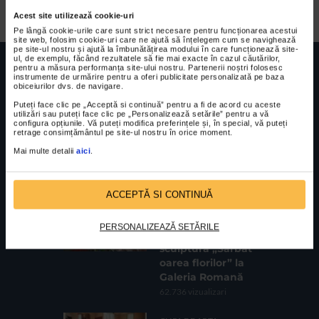
Godot Cafe-Teatru, in regia lui Vlad Zamfirescu, cu Dan
Acest site utilizează cookie-uri
Radulescu, Denisa Nicolae, Aylin Cadir si Sorin...
Pe lângă cookie-urile care sunt strict necesare pentru funcționarea acestui
site web, folosim cookie-uri care ne ajută să înțelegem cum se navighează
pe site-ul nostru și ajută la îmbunătățirea modului în care funcționează site-
ul, de exemplu, făcând rezultatele să fie mai exacte în cazul căutărilor,
pentru a măsura performanța site-ului nostru. Partenerii noștri folosesc
instrumente de urmărire pentru a oferi publicitate personalizată pe baza
obiceiurilor dvs. de navigare.
Puteți face clic pe „Acceptă si continuă” pentru a fi de acord cu aceste
utilizări sau puteți face clic pe „Personalizează setările” pentru a vă
FUNDATIA FILDAS ART
Nr inreg registrul special: 4 PJ/ 29.01.2013
configura opțiunile. Vă puteți modifica preferințele și, în special, vă puteți
Cod fiscal: 9164384
Sediu social: Str. Delfinului, Nr. 6, parter Bl. 42,
retrage consimțământul pe site-ul nostru în orice moment.
Sc. 4, Ap. 197, Sector 2
Mai multe detalii
aici
.
CELE MAI VIZUALIZATE
ACCEPTĂ SI CONTINUĂ
CLIPA DE ARTA
Expoziția de
PERSONALIZEAZĂ SETĂRILE
pictură și
sculptură „Sărbăt
oarea florilor” la
Galeria Romană
62.736 vizualizari