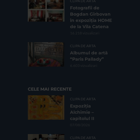
CLIPA DE ARTA
Fotografii de
Bogdan Gîrbovan
în expoziția HOME
de la Vila Catena
16.218 vizualizari
CLIPA DE ARTA
Albumul de artă
“Paris Pallady”
6.603 vizualizari
CELE MAI RECENTE
CLIPA DE ARTA
Expoziția
Alchimie –
capitolul II
07/08/2026
CLIPA DE ARTA