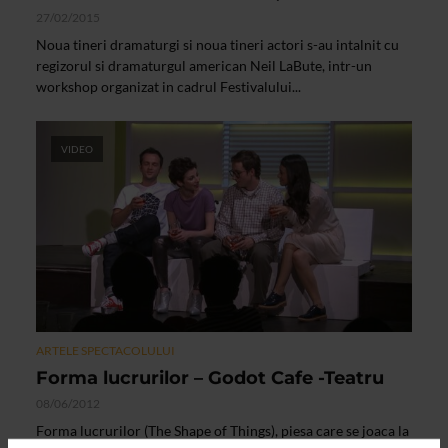
27/02/2015
Noua tineri dramaturgi si noua tineri actori s-au intalnit cu
regizorul si dramaturgul american Neil LaBute, intr-un
workshop organizat in cadrul Festivalului...
VIDEO
ARTELE SPECTACOLULUI
Forma lucrurilor – Godot Cafe -Teatru
08/06/2012
Forma lucrurilor (The Shape of Things), piesa care se joaca la