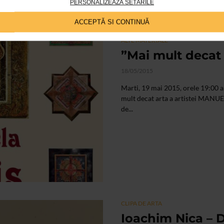
PERSONALIZEAZĂ SETĂRILE
ACCEPTĂ SI CONTINUĂ
ALTE MATERIALE
”Mai mult decat
18/05/2015
Marti, 19 mai 2015, orele 19:00 a
mult decat arta a artistei MANUE
de...
CLIPA DE ARTA
Ioachim Nica – 