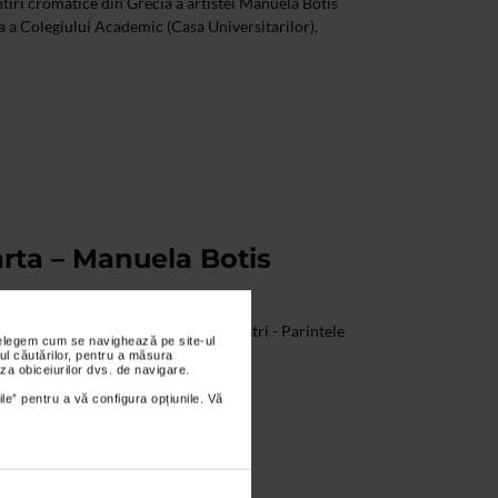
tiri cromatice din Grecia a artistei Manuela Botis
ma a Colegiului Academic (Casa Universitarilor),
rta – Manuela Botis
e Liturghia Mosilor si Stramosilor nostri - Parintele
nțelegem cum se navighează pe site-ul
oda, 14 mai 2006
ul căutărilor, pentru a măsura
za obiceiurilor dvs. de navigare.
ile” pentru a vă configura opțiunile. Vă