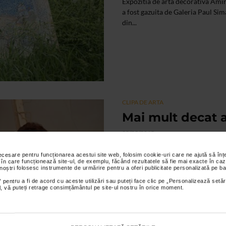
Expozitia de arta decorativa Amin
a fost gazuita de Galeria Paul Si
din...
CLIPA DE ARTA
Mai mult decat a
30/05/2015
Aici este mai mult decat arta. Est
necesare pentru funcționarea acestui site web, folosim cookie-uri care ne ajută să î
Iustin Parvu, Manastirea Petru V
 în care funcționează site-ul, de exemplu, făcând rezultatele să fie mai exacte în caz
 noștri folosesc instrumente de urmărire pentru a oferi publicitate personalizată pe ba
 pentru a fi de acord cu aceste utilizări sau puteți face clic pe „Personalizează setăr
ial, vă puteți retrage consimțământul pe site-ul nostru în orice moment.