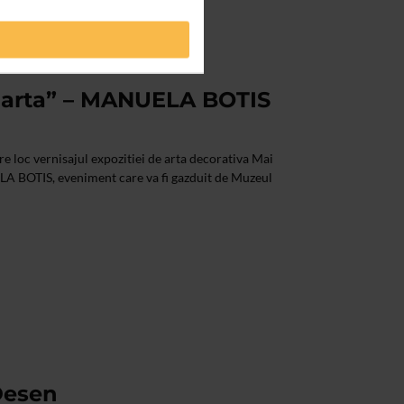
 arta” – MANUELA BOTIS
re loc vernisajul expozitiei de arta decorativa Mai
LA BOTIS, eveniment care va fi gazduit de Muzeul
Desen