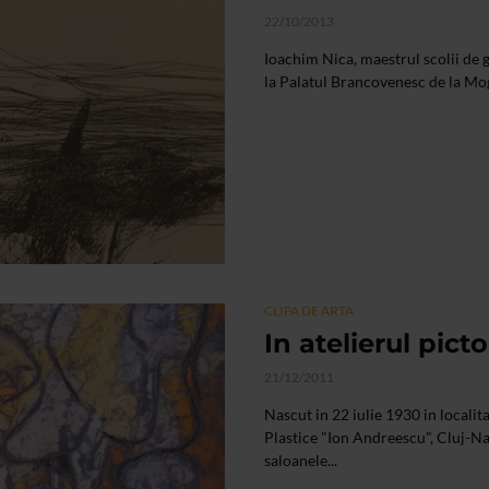
22/10/2013
Ioachim Nica, maestrul scolii de g
la Palatul Brancovenesc de la M
CLIPA DE ARTA
In atelierul pic
21/12/2011
Nascut in 22 iulie 1930 in localit
Plastice "Ion Andreescu", Cluj-N
saloanele...