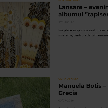
Lansare – eveni
albumul ”tapise
19/04/2017
Imi place sa spun ca sunt un om o
smerenie, pentru a darui frumuset
CLIPA DE ARTA
Manuela Botis – 
Grecia
05/07/2016