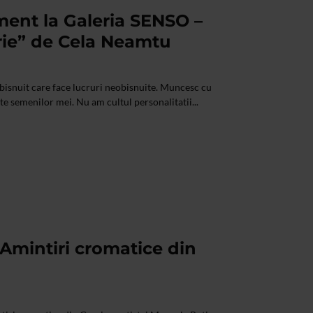
ment la Galeria SENSO –
rie” de Cela Neamtu
bisnuit care face lucruri neobisnuite. Muncesc cu
e semenilor mei. Nu am cultul personalitatii...
Amintiri cromatice din