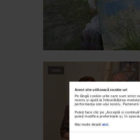
VIDEO
Acest site utilizează cookie-uri
Pe lângă cookie-urile care sunt strict 
nostru și ajută la îmbunătățirea modului
performanța site-ului nostru. Partenerii
Puteți face clic pe „Acceptă si continuă”
puteți modifica preferințele și, în spec
Mai multe detalii
aici
.