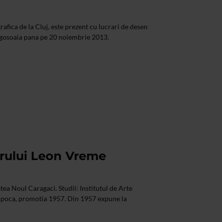
rafica de la Cluj, este prezent cu lucrari de desen
ogosoaia pana pe 20 noiembrie 2013.
torului Leon Vreme
atea Noul Caragaci. Studii: Institutul de Arte
apoca, promotia 1957. Din 1957 expune la