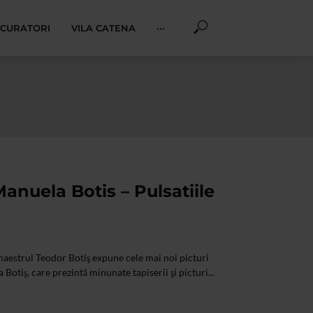
I CURATORI
VILA CATENA
···
Manuela Botis – Pulsatiile
aestrul Teodor Botiş expune cele mai noi picturi
a Botiş, care prezintă minunate tapiserii şi picturi...