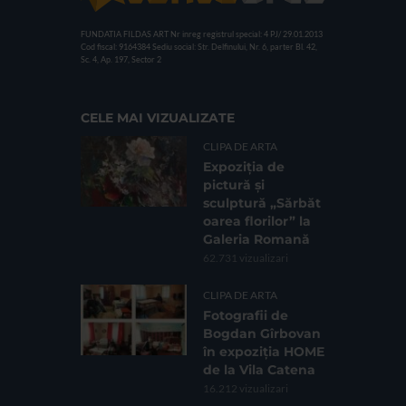
FUNDATIA FILDAS ART
Nr inreg registrul special: 4 PJ/ 29.01.2013
Cod fiscal: 9164384
Sediu social: Str. Delfinului, Nr. 6, parter Bl. 42,
Sc. 4, Ap. 197, Sector 2
CELE MAI VIZUALIZATE
CLIPA DE ARTA
Expoziția de
pictură și
sculptură „Sărbăt
oarea florilor” la
Galeria Romană
62.731 vizualizari
CLIPA DE ARTA
Fotografii de
Bogdan Gîrbovan
în expoziția HOME
de la Vila Catena
16.212 vizualizari