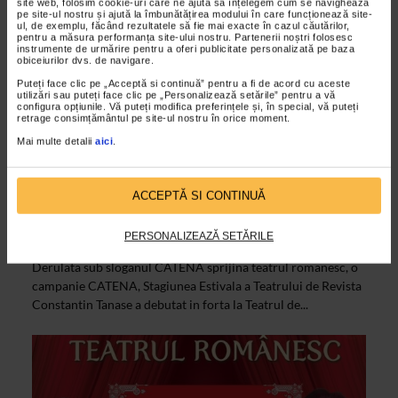
site web, folosim cookie-uri care ne ajută să înțelegem cum se navighează
pe site-ul nostru și ajută la îmbunătățirea modului în care funcționează site-
ul, de exemplu, făcând rezultatele să fie mai exacte în cazul căutărilor,
pentru a măsura performanța site-ului nostru. Partenerii noștri folosesc
instrumente de urmărire pentru a oferi publicitate personalizată pe baza
obiceiurilor dvs. de navigare.
Puteți face clic pe „Acceptă si continuă” pentru a fi de acord cu aceste
utilizări sau puteți face clic pe „Personalizează setările” pentru a vă
configura opțiunile. Vă puteți modifica preferințele și, în special, vă puteți
retrage consimțământul pe site-ul nostru în orice moment.
Mai multe detalii
aici
.
ALTE MATERIALE
ACCEPTĂ SI CONTINUĂ
Hohote in Herestrau – Premiera estivala
la Teatrul Tanase
PERSONALIZEAZĂ SETĂRILE
08/07/2014
Derulata sub sloganul CATENA sprijina teatrul romanesc, o
campanie CATENA, Stagiunea Estivala a Teatrului de Revista
Constantin Tanase a debutat in forta la Teatrul de...