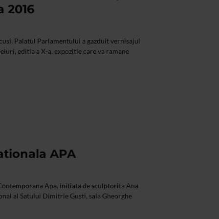
a 2016
cusi, Palatul Parlamentului a gazduit vernisajul
iuri, editia a X-a, expozitie care va ramane
nationala APA
 Contemporana Apa, initiata de sculptorita Ana
onal al Satului Dimitrie Gusti, sala Gheorghe