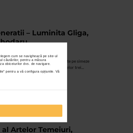
neratii – Luminita Gliga,
Cihodaru
nțelegem cum se navighează pe site-ul
ul căutărilor, pentru a măsura
, Ana Rus si Liviu Cihodaru sunt reunite pe simeze
za obiceiurilor dvs. de navigare.
3 generatii. Picturile si sculpturile celor trei...
ile” pentru a vă configura opțiunile. Vă
 al Artelor Temeiuri,