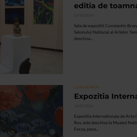
editia de toamn
13/10/2016
Sala de expozitii Constantin Bran
Salonului National al Artelor Teme
deschisa...
CLIPA DE ARTA
Expozitia Inter
16/07/2016
Expozitia Internationala de Arta
Rus, este deschisa la Muzeul Nati
Focsa, pana...