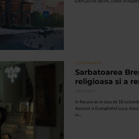
EXPOZITIE de PICTURA in foyerul
CLIPA DE ARTA
Sarbatoarea Bres
religioasa si a r
24/10/2017
In fiecare an in ziua de 18 octomb
Apostol si Evanghelist Luca, Asoci
in...