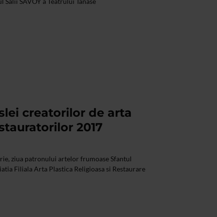
 Salii SAVOY a Teatrului Tanase
lei creatorilor de arta
estauratorilor 2017
rie, ziua patronului artelor frumoase Sfantul
atia Filiala Arta Plastica Religioasa si Restaurare