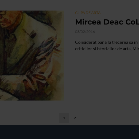
CLIPA DE ARTA
Mircea Deac CoL
08/02/2016
Considerat pana la trecerea sa in 
criticilor si istoricilor de arta, 
1
2