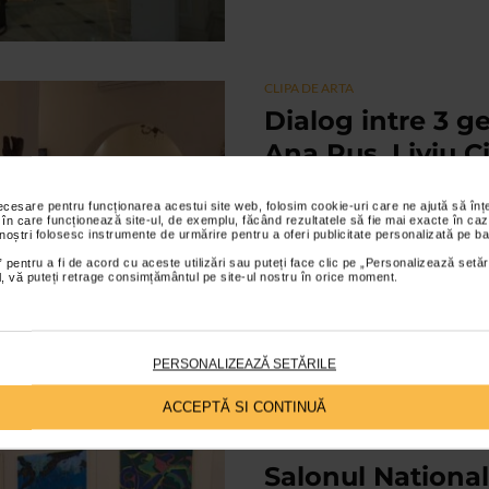
CLIPA DE ARTA
Dialog intre 3 ge
Ana Rus, Liviu 
23/10/2017
necesare pentru funcționarea acestui site web, folosim cookie-uri care ne ajută să î
 în care funcționează site-ul, de exemplu, făcând rezultatele să fie mai exacte în caz
Operele artistilor Luminita Gliga
 noștri folosesc instrumente de urmărire pentru a oferi publicitate personalizată pe ba
in expozitia intitulata Dialog intre 
 pentru a fi de acord cu aceste utilizări sau puteți face clic pe „Personalizează setăr
ial, vă puteți retrage consimțământul pe site-ul nostru în orice moment.
PERSONALIZEAZĂ SETĂRILE
ACCEPTĂ SI CONTINUĂ
CLIPA DE ARTA
Salonul National