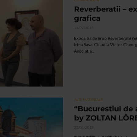
Reverberatii – ex
grafica
11/07/2018
Expozitia de grup Reverberatii reun
Irina Sava, Claudiu Victor Gheo
Asociatia...
ALTE MATERIALE
“Bucurestiul de a
by ZOLTAN LÖR
22/01/2018