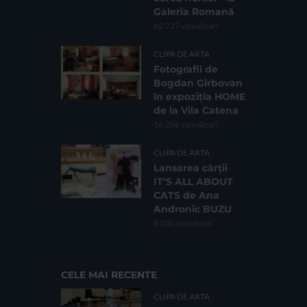
Galeria Romană
62.727 vizualizari
CLIPA DE ARTA
Fotografii de
Bogdan Gîrbovan
în expoziția HOME
de la Vila Catena
16.206 vizualizari
CLIPA DE ARTA
Lansarea cărții
IT’S ALL ABOUT
CATS de Ana
Andronic BUZU
8.030 vizualizari
CELE MAI RECENTE
CLIPA DE ARTA