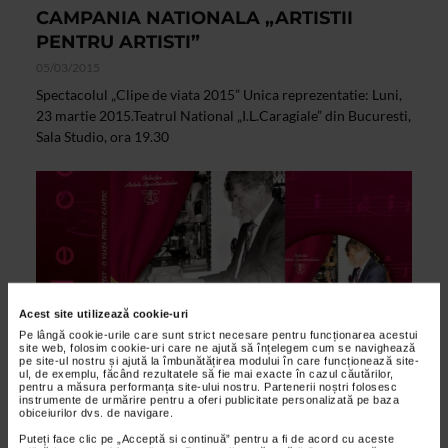
CAMPANIA NATIONALA „ARTISTII
PENTRU ARTISTI”
05/03/2015
Spectacolul „Clipe de viata 2015” Unica reprezentatie: Luni,
23 martie 2015.Teatrul National „I.L.Caragiale” din Bucuresti,
Sala Studio, ora 19.30
Acest site utilizează cookie-uri
Pe lângă cookie-urile care sunt strict necesare pentru funcționarea acestui
site web, folosim cookie-uri care ne ajută să înțelegem cum se navighează
pe site-ul nostru și ajută la îmbunătățirea modului în care funcționează site-
ul, de exemplu, făcând rezultatele să fie mai exacte în cazul căutărilor,
pentru a măsura performanța site-ului nostru. Partenerii noștri folosesc
instrumente de urmărire pentru a oferi publicitate personalizată pe baza
ALTE MATERIALE
obiceiurilor dvs. de navigare.
Lansarea cartii biografice cu dublu CD
Puteți face clic pe „Acceptă si continuă” pentru a fi de acord cu aceste