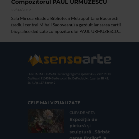
Compozitorul PAUL URMUZESCU
29/03/2012
Sala Mircea Eliade a Bibliotecii Metropolitane Bucuresti
(sediul central Mihail Sadoveanu) a gazduit lansarea cartii
biografice dedicate compozitorului PAUL URMUZESCU...
FUNDATIA FILDAS ART
Nr inreg registrul special: 4 PJ/ 29.01.2013
Cod fiscal: 9164384
Sediu social: Str. Delfinului, Nr. 6, parter Bl. 42,
Sc. 4, Ap. 197, Sector 2
CELE MAI VIZUALIZATE
CLIPA DE ARTA
Expoziția de
pictură și
sculptură „Sărbăt
oarea florilor” la