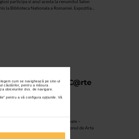
giosi participa si anul acesta la renumitul Salon
is la Biblioteca Nationala a Romaniei. Expozitia...
le – Interferente C@rte
nțelegem cum se navighează pe site-ul
ul căutărilor, pentru a măsura
Revalorificari
za obiceiurilor dvs. de navigare.
ile” pentru a vă configura opțiunile. Vă
curestiului, expozitia Ipostaze Medievale –
 – Revalorificari contemporane. Salonul de Arta