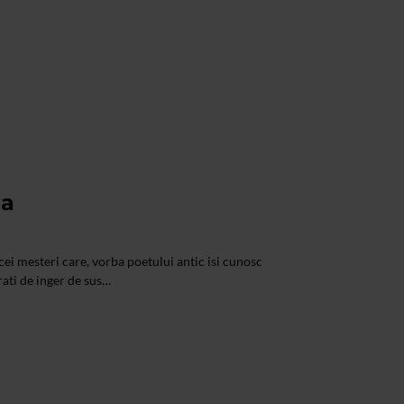
ga
ei mesteri care, vorba poetului antic isi cunosc
rati de inger de sus…