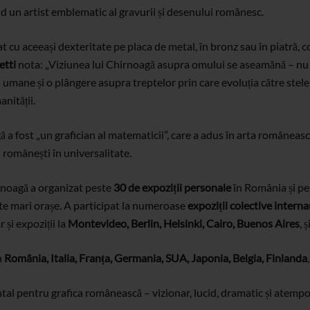
d un artist emblematic al gravurii și desenului românesc.
lucrat cu aceeași dexteritate pe placa de metal, în bronz sau în piatră
etti
nota: „Viziunea lui Chirnoagă asupra omului se aseamănă – nu ca 
sei umane și o plângere asupra treptelor prin care evoluția către stel
nității.
 a fost „un grafician al matematicii”, care a adus în arta româneasc
i românești în universalitate.
rnoagă a organizat peste
30 de expoziții personale
în România și p
lte mari orașe. A participat la numeroase
expoziții colective interna
ar și expoziții la
Montevideo, Berlin, Helsinki, Cairo, Buenos Aires
, 
n
România, Italia, Franța, Germania, SUA, Japonia, Belgia, Finlanda
l pentru grafica românească – vizionar, lucid, dramatic și atempo