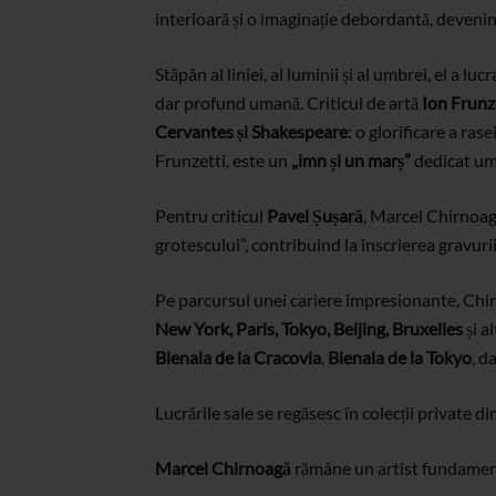
interioară și o imaginație debordantă, devenin
Stăpân al liniei, al luminii și al umbrei, el a 
dar profund umană. Criticul de artă
Ion Frunz
Cervantes și Shakespeare
: o glorificare a ra
Frunzetti, este un
„imn și un marș”
dedicat uma
Pentru criticul
Pavel Șușară
, Marcel Chirnoagă
grotescului”, contribuind la înscrierea gravuri
Pe parcursul unei cariere impresionante, Chi
New York, Paris, Tokyo, Beijing, Bruxelles
și a
Bienala de la Cracovia
,
Bienala de la Tokyo
, d
Lucrările sale se regăsesc în colecții private di
Marcel Chirnoagă
rămâne un artist fundamenta