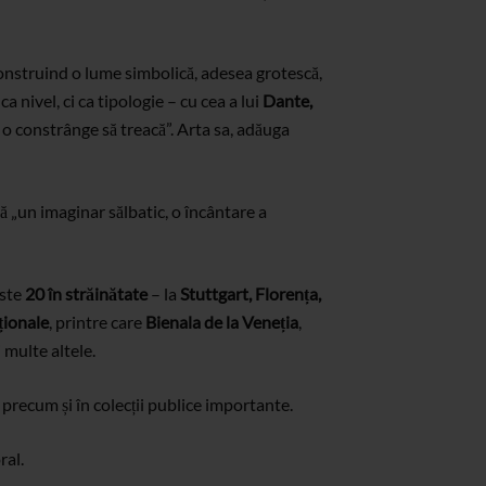
, construind o lume simbolică, adesea grotescă,
nivel, ci ca tipologie – cu cea a lui
Dante,
e o constrânge să treacă”. Arta sa, adăuga
ă „un imaginar sălbatic, o încântare a
este
20 în străinătate
– la
Stuttgart, Florența,
ționale
, printre care
Bienala de la Veneția
,
și multe altele.
, precum și în colecții publice importante.
ral.