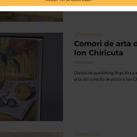
ALTE MATERIALE
Comori de arta d
Ion Chiricuta
04/05/2015
Divizia de publishing Argo Art a 
arta din colectia de pictura Ion Ch
CLIPA DE ARTA