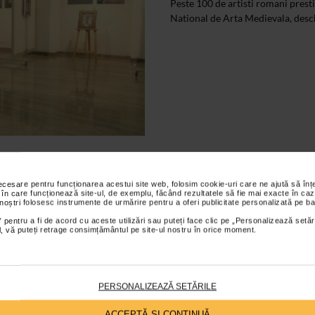
Peste 100 de artisti romani presti
National de Arta Medievala, desch
CLIPA DE ARTA
Ipostaze Medieva
necesare pentru funcționarea acestui site web, folosim cookie-uri care ne ajută să î
 în care funcționează site-ul, de exemplu, făcând rezultatele să fie mai exacte în caz
ProPatrimoniu – 
 noștri folosesc instrumente de urmărire pentru a oferi publicitate personalizată pe ba
 pentru a fi de acord cu aceste utilizări sau puteți face clic pe „Personalizează setăr
contemporane
ial, vă puteți retrage consimțământul pe site-ul nostru în orice moment.
29/09/2016
Organizata cu ocazia Zilelelor Bu
PERSONALIZEAZĂ SETĂRILE
Interferente C@rte ProPatrimoniu
Medievala...
ACCEPTĂ SI CONTINUĂ