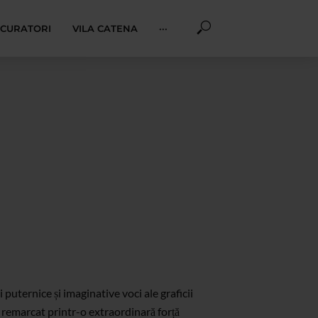
I CURATORI
VILA CATENA
···
puternice și imaginative voci ale graficii
 remarcat printr-o extraordinară forță