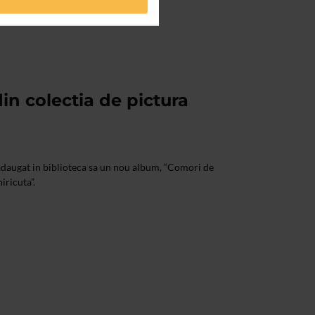
in colectia de pictura
adaugat in biblioteca sa un nou album, “Comori de
iricuta”.