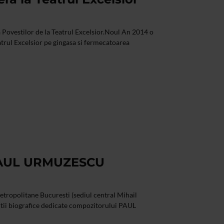
Povestilor de la Teatrul Excelsior.Noul An 2014 o
atrul Excelsior pe gingasa si fermecatoarea
PAUL URMUZESCU
Metropolitane Bucuresti (sediul central Mihail
rtii biografice dedicate compozitorului PAUL