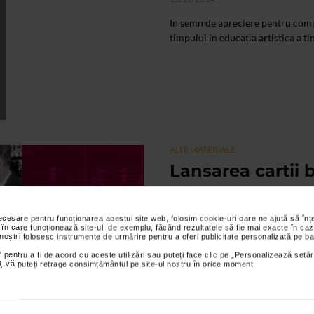
In semn de apreciere pentru comp
timpului in educatia artistica a ti
ALTE MATERIALE
Lansarea cartii 
JOLT KERESTELY
CANTEC
necesare pentru funcționarea acestui site web, folosim cookie-uri care ne ajută să î
 în care funcționează site-ul, de exemplu, făcând rezultatele să fie mai exacte în caz
21/11/2014
 noștri folosesc instrumente de urmărire pentru a oferi publicitate personalizată pe ba
 pentru a fi de acord cu aceste utilizări sau puteți face clic pe „Personalizează setăr
Lansarea cartii biografice cu 
ial, vă puteți retrage consimțământul pe site-ul nostru în orice moment.
CANTEC”Autor: Oana Georgescu Ca
piese compuse de...