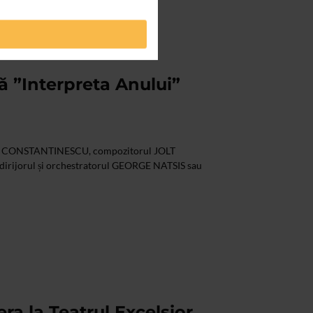
 ”Interpreta Anului”
I CONSTANTINESCU, compozitorul JOLT
 dirijorul și orchestratorul GEORGE NATSIS sau
ra la Teatrul Excelsior