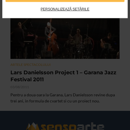
VIDEO
PERSONALIZEAZĂ SETĂRILE
ARTELE SPECTACOLULUI
Lars Danielsson Project 1 – Garana Jazz
Festival 2011
03/08/2011
Pentru a doua oara la Garana, Lars Danielsson revine dupa
trei ani, in formula de cvartet si cu un proiect nou.