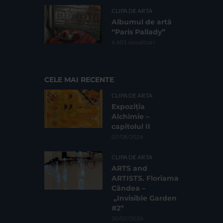
CLIPA DE ARTA
Albumul de artă
“Paris Pallady”
6.601 vizualizari
CELE MAI RECENTE
CLIPA DE ARTA
Expoziția
Alchimie –
capitolul II
07/08/2026
CLIPA DE ARTA
ARTS and
ARTISTS. Floriama
Cândea –
„Invisible Garden
#2”
30/07/2026