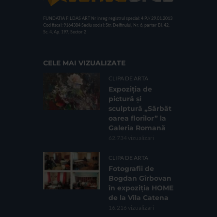
FUNDATIA FILDAS ART
Nr inreg registrul special: 4 PJ/ 29.01.2013
Cod fiscal: 9164384
Sediu social: Str. Delfinului, Nr. 6, parter Bl. 42,
Sc. 4, Ap. 197, Sector 2
CELE MAI VIZUALIZATE
CLIPA DE ARTA
Expoziția de
pictură și
sculptură „Sărbăt
oarea florilor” la
Galeria Romană
62.734 vizualizari
CLIPA DE ARTA
Fotografii de
Bogdan Gîrbovan
în expoziția HOME
de la Vila Catena
16.216 vizualizari