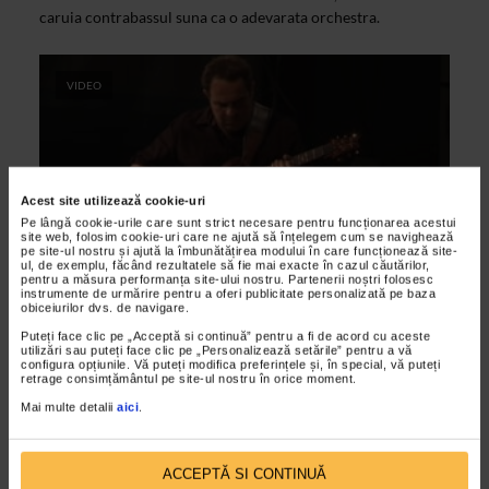
caruia contrabassul suna ca o adevarata orchestra.
VIDEO
Acest site utilizează cookie-uri
Pe lângă cookie-urile care sunt strict necesare pentru funcționarea acestui
site web, folosim cookie-uri care ne ajută să înțelegem cum se navighează
pe site-ul nostru și ajută la îmbunătățirea modului în care funcționează site-
ul, de exemplu, făcând rezultatele să fie mai exacte în cazul căutărilor,
pentru a măsura performanța site-ului nostru. Partenerii noștri folosesc
instrumente de urmărire pentru a oferi publicitate personalizată pe baza
ARTELE SPECTACOLULUI
obiceiurilor dvs. de navigare.
Lars Danielsson Project 2 – Garana Jazz
Puteți face clic pe „Acceptă si continuă” pentru a fi de acord cu aceste
utilizări sau puteți face clic pe „Personalizează setările” pentru a vă
Festival 2011
configura opțiunile. Vă puteți modifica preferințele și, în special, vă puteți
retrage consimțământul pe site-ul nostru în orice moment.
24/08/2011
Mai multe detalii
aici
.
Lars Danielsson este un muzician desavarsit, in mainile
caruia contrabasul suna ca o adevarata orchestra.
ACCEPTĂ SI CONTINUĂ