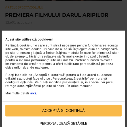
ARTELE SPECTACOLULUI
PREMIERA FILMULUI DARUL ARIPILOR
12.601 vizualizari
VIDEO
Acest site utilizează cookie-uri
Pe lângă cookie-urile care sunt strict necesare pentru funcționarea acestui
site web, folosim cookie-uri care ne ajută să înțelegem cum se navighează
pe site-ul nostru și ajută la îmbunătățirea modului în care funcționează site-
ul, de exemplu, făcând rezultatele să fie mai exacte în cazul căutărilor,
pentru a măsura performanța site-ului nostru. Partenerii noștri folosesc
instrumente de urmărire pentru a oferi publicitate personalizată pe baza
obiceiurilor dvs. de navigare.
Puteți face clic pe „Acceptă si continuă” pentru a fi de acord cu aceste
utilizări sau puteți face clic pe „Personalizează setările” pentru a vă
configura opțiunile. Vă puteți modifica preferințele și, în special, vă puteți
retrage consimțământul pe site-ul nostru în orice moment.
Mai multe detalii
aici
.
ARTELE SPECTACOLULUI
ACCEPTĂ SI CONTINUĂ
Expozitia Martie la feminin
3.778 vizualizari
PERSONALIZEAZĂ SETĂRILE