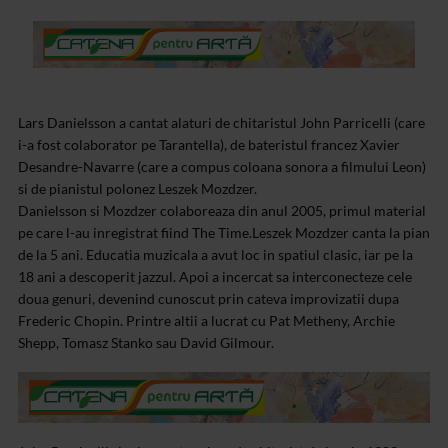
Lars Danielsson a cantat alaturi de chitaristul John Parricelli (care
i-a fost colaborator pe Tarantella), de bateristul francez Xavier
Desandre-Navarre (care a compus coloana sonora a filmului Leon)
si de pianistul polonez Leszek Mozdzer.
Danielsson si Mozdzer colaboreaza din anul 2005, primul material
pe care l-au inregistrat fiind The Time.Leszek Mozdzer canta la pian
de la 5 ani. Educatia muzicala a avut loc in spatiul clasic, iar pe la
18 ani a descoperit jazzul. Apoi a incercat sa interconecteze cele
doua genuri, devenind cunoscut prin cateva improvizatii dupa
Frederic Chopin. Printre altii a lucrat cu Pat Metheny, Archie
Shepp, Tomasz Stanko sau David Gilmour.