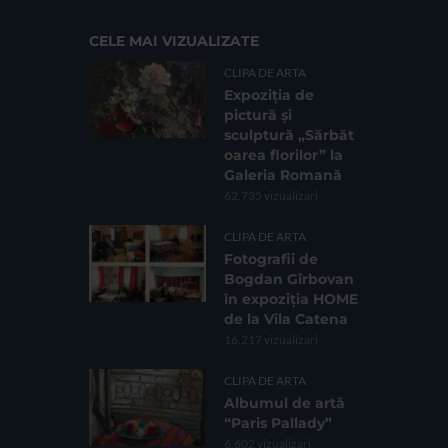
CELE MAI VIZUALIZATE
CLIPA DE ARTA
Expoziția de
pictură și
sculptură „Sărbăt
oarea florilor” la
Galeria Romană
62.735 vizualizari
CLIPA DE ARTA
Fotografii de
Bogdan Gîrbovan
în expoziția HOME
de la Vila Catena
16.217 vizualizari
CLIPA DE ARTA
Albumul de artă
“Paris Pallady”
6.602 vizualizari