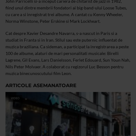
John Parricelli si-a inceput cariera de chitarist de jazz in 1982,
fiind unul dintre membrii fondatori ai big-band-ului Loose Tubes,
cu care a si inregistrat trei albume. A cantat cu Kenny Wheeler,
Norma Winstone, Peter Erskine si Mark Lockheart.
Cat despre Xavier Desandre Navarra, s-a nascut in Paris si a
studiat in Franta si in Iran. Stilul sau este puternic influentat de
muzica braziliana. Ca sideman, a participat la inregistrarea a peste
100 de albume, alaturi de mari personalitati musicale: Birelli
Lagrene, Gil Evans, Lars Danielsson, Ferlet Edouard, Sun Youn Nah,
Nils Peter Molvaer. A colaborat cu regizorul Luc Besson pentru
muzica binecunoscutului film Leon.
ARTICOLE ASEMANATOARE
VIDEO