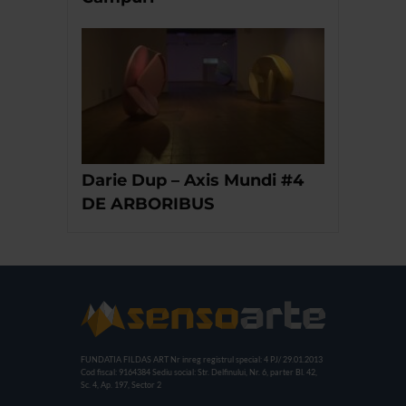
Darie Dup – Axis Mundi #4
DE ARBORIBUS
FUNDATIA FILDAS ART
Nr inreg registrul special: 4 PJ/ 29.01.2013
Cod fiscal: 9164384
Sediu social: Str. Delfinului, Nr. 6, parter Bl. 42,
Sc. 4, Ap. 197, Sector 2