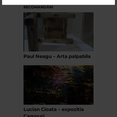
RECOMANDĂRI
Paul Neagu – Arta palpabila
Lucian Cioata – expozitia
Campuri