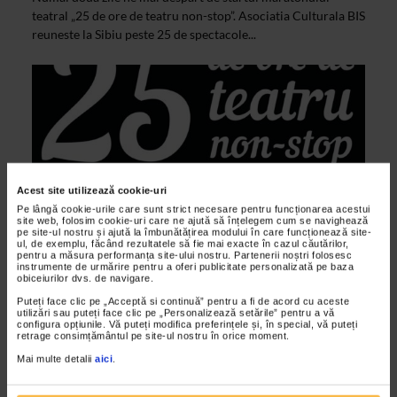
teatral „25 de ore de teatru non-stop”. Asociatia Culturala BIS
reuneste la Sibiu peste 25 de spectacole...
Acest site utilizează cookie-uri
Pe lângă cookie-urile care sunt strict necesare pentru funcționarea acestui
site web, folosim cookie-uri care ne ajută să înțelegem cum se navighează
pe site-ul nostru și ajută la îmbunătățirea modului în care funcționează site-
ul, de exemplu, făcând rezultatele să fie mai exacte în cazul căutărilor,
pentru a măsura performanța site-ului nostru. Partenerii noștri folosesc
instrumente de urmărire pentru a oferi publicitate personalizată pe baza
ALTE MATERIALE
obiceiurilor dvs. de navigare.
5 ani de cand Sibiul respira teatru
Puteți face clic pe „Acceptă si continuă” pentru a fi de acord cu aceste
utilizări sau puteți face clic pe „Personalizează setările” pentru a vă
23/04/2015
configura opțiunile. Vă puteți modifica preferințele și, în special, vă puteți
retrage consimțământul pe site-ul nostru în orice moment.
Editia aniversara 25 de ore de teatru non-stop va avea loc la
Sibiu in 25-26 aprilie. Festivalul este organizat de o structura
Mai multe detalii
aici
.
independenta, Asociatia Culturala BIS.