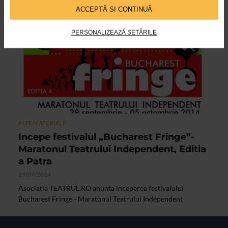
ACCEPTĂ SI CONTINUĂ
PERSONALIZEAZĂ SETĂRILE
ALTE MATERIALE
Incepe festivalul „Bucharest Fringe”-
Maratonul Teatrului Independent, Editia
a Patra
29/09/2014
Asociatia TEATRUL.RO anunta inceperea festivalului
Bucharest Fringe - Maratonul Teatrului Independent