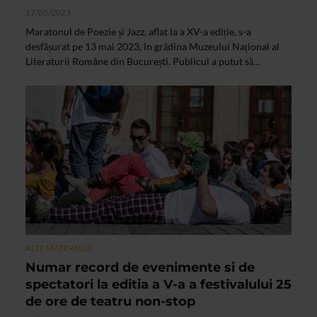
17/05/2023
Maratonul de Poezie și Jazz, aflat la a XV-a ediție, s-a
desfășurat pe 13 mai 2023, în grădina Muzeului Național al
Literaturii Române din București. Publicul a putut să...
ALTE MATERIALE
Numar record de evenimente si de
spectatori la editia a V-a a festivalului 25
de ore de teatru non-stop