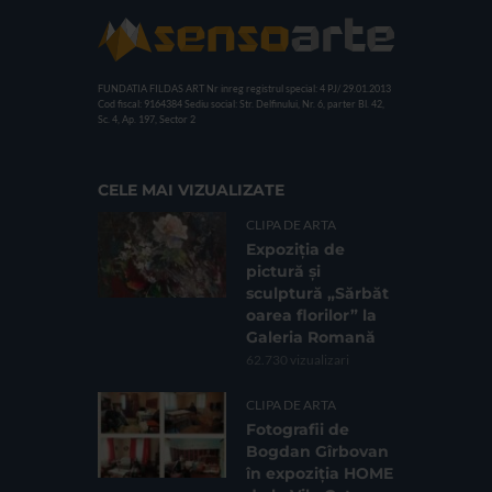
FUNDATIA FILDAS ART
Nr inreg registrul special: 4 PJ/ 29.01.2013
Cod fiscal: 9164384
Sediu social: Str. Delfinului, Nr. 6, parter Bl. 42,
Sc. 4, Ap. 197, Sector 2
CELE MAI VIZUALIZATE
CLIPA DE ARTA
Expoziția de
pictură și
sculptură „Sărbăt
oarea florilor” la
Galeria Romană
62.730 vizualizari
CLIPA DE ARTA
Fotografii de
Bogdan Gîrbovan
în expoziția HOME