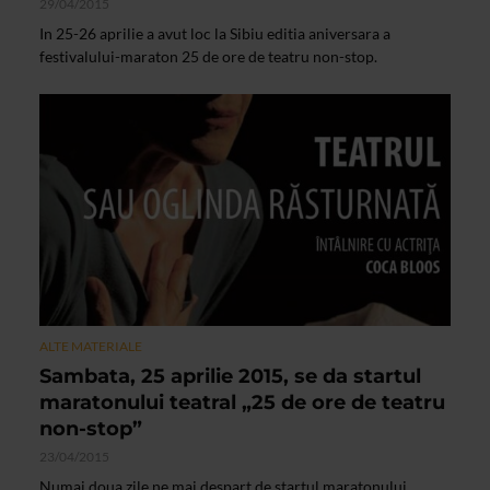
29/04/2015
In 25-26 aprilie a avut loc la Sibiu editia aniversara a
festivalului-maraton 25 de ore de teatru non-stop.
ALTE MATERIALE
Sambata, 25 aprilie 2015, se da startul
maratonului teatral „25 de ore de teatru
non-stop”
23/04/2015
Numai doua zile ne mai despart de startul maratonului