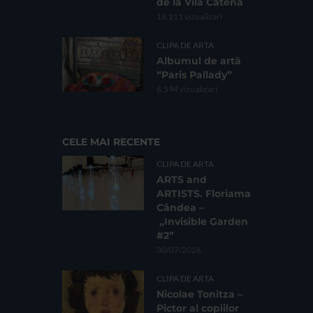
de la Vila Catena
16.211 vizualizari
CLIPA DE ARTA
Albumul de artă
“Paris Pallady”
6.594 vizualizari
CELE MAI RECENTE
CLIPA DE ARTA
ARTS and
ARTISTS. Floriama
Cândea –
„Invisible Garden
#2”
30/07/2026
CLIPA DE ARTA
Nicolae Tonitza –
Pictor al copiilor