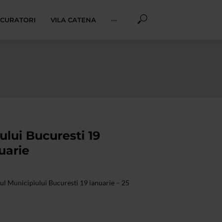
I CURATORI
VILA CATENA
···
lui Bucuresti 19
uarie
l Municipiului Bucuresti 19 ianuarie – 25