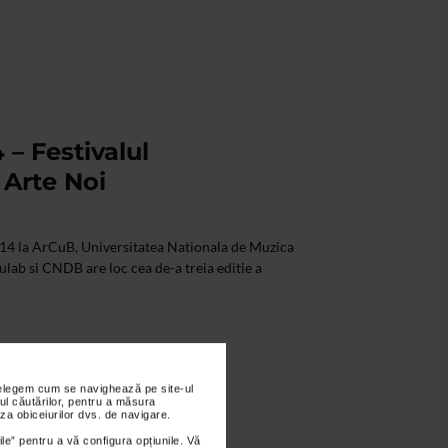
– Festivalul
 Arte Noi
14 la ArCuB, Universitatea Nationala de Muzica
ulab si CNDB are loc cea de-a treia editie a
nțelegem cum se navighează pe site-ul
ul căutărilor, pentru a măsura
za obiceiurilor dvs. de navigare.
ile” pentru a vă configura opțiunile. Vă