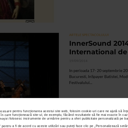
ARTELE SPECTACOLULUI
InnerSound 2014 
International de
19/09/2014
In perioada 17- 20 septembrie 20
Bucuresti, InSpayer Batistei, Mod
Festivalului...
necesare pentru funcționarea acestui site web, folosim cookie-uri care ne ajută să î
 în care funcționează site-ul, de exemplu, făcând rezultatele să fie mai exacte în caz
 noștri folosesc instrumente de urmărire pentru a oferi publicitate personalizată pe ba
 pentru a fi de acord cu aceste utilizări sau puteți face clic pe „Personalizează setăr
ALTE MATERIALE