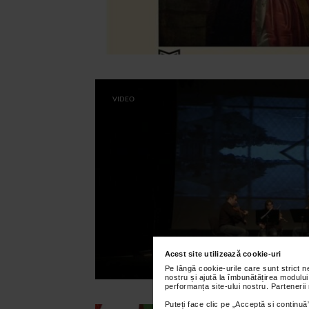
VIDEO
Acest site utilizează cookie-uri
Pe lângă cookie-urile care sunt strict 
nostru și ajută la îmbunătățirea modului
performanța site-ului nostru. Partenerii
Puteți face clic pe „Acceptă si continuă”