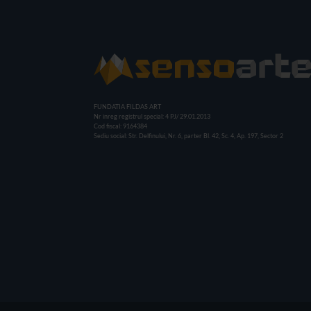
FUNDATIA FILDAS ART
Nr inreg registrul special: 4 PJ/ 29.01.2013
Cod fiscal: 9164384
Sediu social: Str. Delfinului, Nr. 6, parter Bl. 42, Sc. 4, Ap. 197, Sector 2