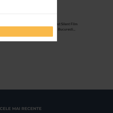
t
ul Festivalului de Arte Noi InnerSound:Silent Film
inedit de imagine si sunet – aduce la Bucuresti...
CELE MAI RECENTE