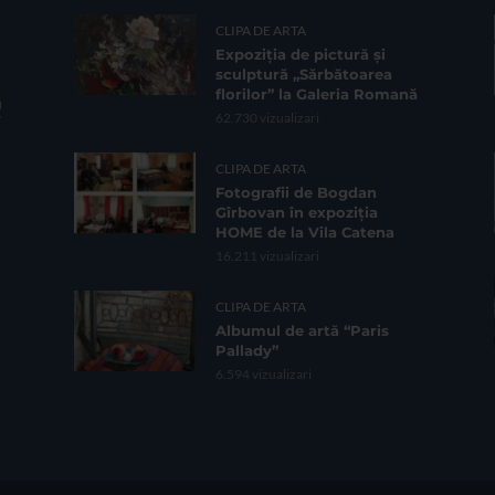
CLIPA DE ARTA
Expoziția de pictură și
sculptură „Sărbătoarea
florilor” la Galeria Romană
62.730 vizualizari
CLIPA DE ARTA
Fotografii de Bogdan
Gîrbovan în expoziția
HOME de la Vila Catena
16.211 vizualizari
CLIPA DE ARTA
Albumul de artă “Paris
Pallady”
6.594 vizualizari