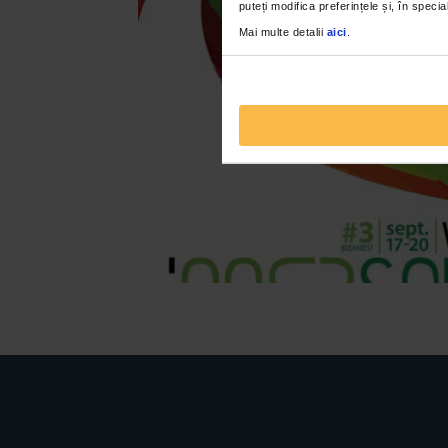
puteți modifica preferințele și, în spec
Mai multe detalii
aici
.