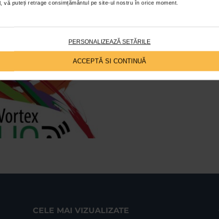
ial, vă puteți retrage consimțământul pe site-ul nostru în orice moment.
Silent Film Nigh
16/09/2014
PERSONALIZEAZĂ SETĂRILE
Un eveniment unic are loc in cadr
Night provoaca publicul la un mix 
ACCEPTĂ SI CONTINUĂ
CELE MAI VIZUALIZATE