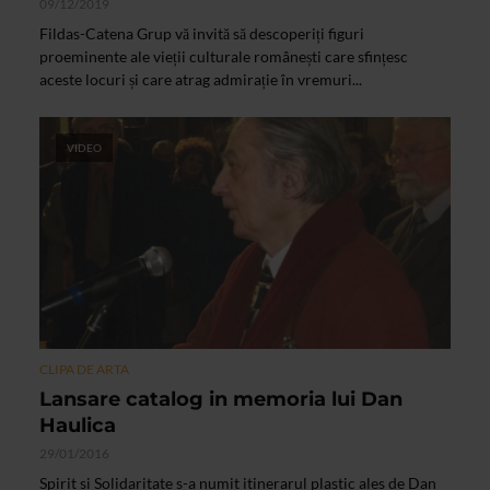
09/12/2019
Fildas-Catena Grup vă invită să descoperiți figuri
proeminente ale vieții culturale românești care sfințesc
aceste locuri și care atrag admirație în vremuri...
VIDEO
CLIPA DE ARTA
Lansare catalog in memoria lui Dan
Haulica
29/01/2016
Spirit si Solidaritate s-a numit itinerarul plastic ales de Dan