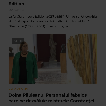
Edition
05/09/2023
La Art Safari Love Edition 2023 pășiți în Universul Gheorghiu
vizitând expoziția retrospectivă dedicată artistului Ion Alin
Gheorghiu (1929 – 2001). În expoziție, pe...
VIDEO
CLIPA DE ARTA
Doina Păuleanu. Personajul fabulos
care ne dezvăluie misterele Constanței