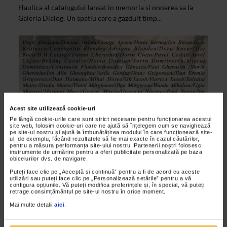
Haulica al catalogului lansat in memoria si onoarea sa la
Galeria Dialog. Un spatiu care a gazduit timp...
Acest site utilizează cookie-uri
Pe lângă cookie-urile care sunt strict necesare pentru funcționarea acestui
site web, folosim cookie-uri care ne ajută să înțelegem cum se navighează
pe site-ul nostru și ajută la îmbunătățirea modului în care funcționează site-
ul, de exemplu, făcând rezultatele să fie mai exacte în cazul căutărilor,
pentru a măsura performanța site-ului nostru. Partenerii noștri folosesc
ALTE MATERIALE
instrumente de urmărire pentru a oferi publicitate personalizată pe baza
obiceiurilor dvs. de navigare.
Un vis implinit intru amintirea lui Dan
Puteți face clic pe „Acceptă si continuă” pentru a fi de acord cu aceste
Haulica
utilizări sau puteți face clic pe „Personalizează setările” pentru a vă
configura opțiunile. Vă puteți modifica preferințele și, în special, vă puteți
15/09/2015
retrage consimțământul pe site-ul nostru în orice moment.
La un an de la trecerea in nefiinta a renumitului critic de arta
Mai multe detalii
aici
.
Dan Haulica, Centrul Cultural ArtSociety, in colaborare cu
Academia Romana, Catena pentru arta, Centrul...