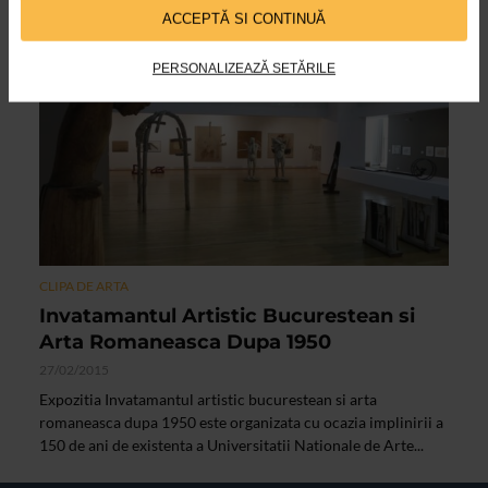
ACCEPTĂ SI CONTINUĂ
VIDEO
PERSONALIZEAZĂ SETĂRILE
CLIPA DE ARTA
Invatamantul Artistic Bucurestean si
Arta Romaneasca Dupa 1950
27/02/2015
Expozitia Invatamantul artistic bucurestean si arta
romaneasca dupa 1950 este organizata cu ocazia implinirii a
150 de ani de existenta a Universitatii Nationale de Arte...