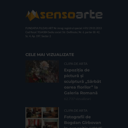
FUNDATIA FILDAS ART
Nr inreg registrul special: 4 PJ/ 29.01.2013
Cod fiscal: 9164384
Sediu social: Str. Delfinului, Nr. 6, parter Bl. 42,
Sc. 4, Ap. 197, Sector 2
CELE MAI VIZUALIZATE
CLIPA DE ARTA
Expoziția de
pictură și
sculptură „Sărbăt
oarea florilor” la
Galeria Romană
62.737 vizualizari
CLIPA DE ARTA
Fotografii de
Bogdan Gîrbovan