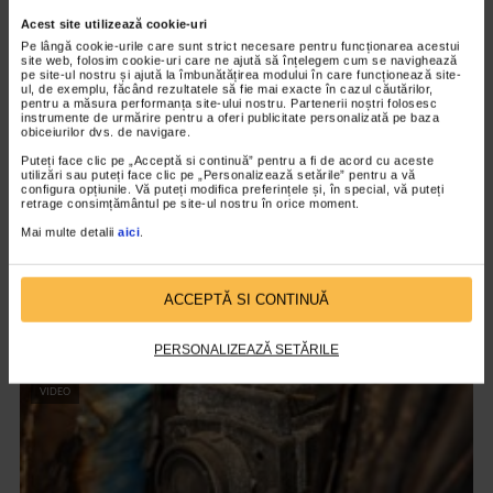
VIDEO
Acest site utilizează cookie-uri
Pe lângă cookie-urile care sunt strict necesare pentru funcționarea acestui
site web, folosim cookie-uri care ne ajută să înțelegem cum se navighează
pe site-ul nostru și ajută la îmbunătățirea modului în care funcționează site-
ul, de exemplu, făcând rezultatele să fie mai exacte în cazul căutărilor,
pentru a măsura performanța site-ului nostru. Partenerii noștri folosesc
instrumente de urmărire pentru a oferi publicitate personalizată pe baza
obiceiurilor dvs. de navigare.
Puteți face clic pe „Acceptă si continuă” pentru a fi de acord cu aceste
utilizări sau puteți face clic pe „Personalizează setările” pentru a vă
configura opțiunile. Vă puteți modifica preferințele și, în special, vă puteți
retrage consimțământul pe site-ul nostru în orice moment.
Mai multe detalii
aici
.
CLIPA DE ARTA
Nicolae Tonitza – Pictor al copiilor
ACCEPTĂ SI CONTINUĂ
150 vizualizari
PERSONALIZEAZĂ SETĂRILE
VIDEO