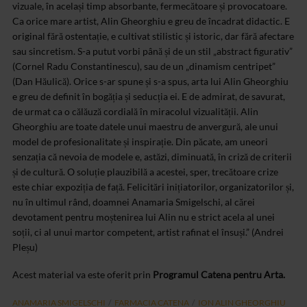
vizuale, în același timp absorbante, fermecătoare și provocatoare.
Ca orice mare artist, Alin Gheorghiu e greu de încadrat didactic. E
original fără ostentație, e cultivat stilistic și istoric, dar fără afectare
sau sincretism. S-a putut vorbi până și de un stil „abstract figurativ”
(Cornel Radu Constantinescu), sau de un „dinamism centripet”
(Dan Hăulică). Orice s-ar spune și s-a spus, arta lui Alin Gheorghiu
e greu de definit în bogăția și seducția ei. E de admirat, de savurat,
de urmat ca o călăuză cordială în miracolul vizualității. Alin
Gheorghiu are toate datele unui maestru de anvergură, ale unui
model de profesionalitate și inspirație. Din păcate, am uneori
senzația că nevoia de modele e, astăzi, diminuată, în criză de criterii
și de cultură. O soluție plauzibilă a acestei, sper, trecătoare crize
este chiar expoziția de față. Felicitări inițiatorilor, organizatorilor și,
nu în ultimul rând, doamnei Anamaria Smigelschi, al cărei
devotament pentru moștenirea lui Alin nu e strict acela al unei
soții, ci al unui martor competent, artist rafinat el însuși.” (Andrei
Pleșu)
Acest material va este oferit prin
Programul Catena pentru Arta.
ANAMARIA SMIGELSCHI
FARMACIA CATENA
ION ALIN GHEORGHIU