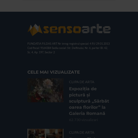
FUNDATIA FILDAS ART
Nr inreg registrul special: 4 PJ/ 29.01.2013
Cod fiscal: 9164384
Sediu social: Str. Delfinului, Nr. 6, parter Bl. 42,
Sc. 4, Ap. 197, Sector 2
CELE MAI VIZUALIZATE
CLIPA DE ARTA
Expoziția de
pictură și
sculptură „Sărbăt
oarea florilor” la
Galeria Romană
62.730 vizualizari
CLIPA DE ARTA