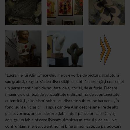
“Lucrările lui Alin Gheorghiu, fie că e vorba de pictură, sculptură
sau grafică, reușesc să dea diversității o subtilă coerență și coerenței
un permanent nimb de noutate, de surpriză, de euforie. Fiecare
imagine e o sinteză de senzualitate și disciplină, de spontaneitate
autentică și „clasicism” sobru, cu discrete subterane baroce… „În
fond, sunt un clasic” – a spus cândva Alin despre sine. Pe de altă
parte, vorbea, uneori, despre „labirintul” pânzelor sale. Dar, aș
adăuga, un labirint care livrează simultan misterul și calea… Ne
confruntăm, mereu, cu antinomii bine armonizate, cu paradoxuri