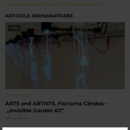
LA ART SAFARI LOVE EDITION 2023
PICTURA ABSTRACTA
ARTICOLE ASEMANATOARE
VIDEO
CLIPA DE ARTA
ARTS and ARTISTS. Floriama Cândea –
„Invisible Garden #2”
134 vizualizari