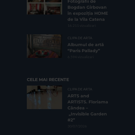
Fotografii de
Bogdan Gîrbovan
în expoziția HOME
de la Vila Catena
16.211 vizualizari
CLIPA DE ARTA
Albumul de artă
“Paris Pallady”
6.594 vizualizari
CELE MAI RECENTE
CLIPA DE ARTA
ARTS and
ARTISTS. Floriama
Cândea –
„Invisible Garden
#2”
30/07/2026