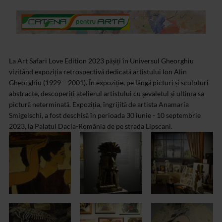
La Art Safari Love Edition 2023 pășiți în Universul Gheorghiu
vizitând expoziția retrospectivă dedicată artistului Ion Alin
Gheorghiu (1929 – 2001). În expoziție, pe lângă picturi și sculpturi
abstracte, descoperiți atelierul artistului cu șevaletul și ultima sa
pictură neterminată. Expoziția, îngrijită de artista Anamaria
Smigelschi, a fost deschisă în perioada 30 iunie - 10 septembrie
2023, la Palatul Dacia-România de pe strada Lipscani.