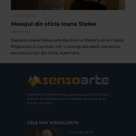
CLIPA DE ARTA
Mesajul din sticla Ioana Stelea
28/08/2013
Expozitia Ioanei Stelea este deschisa la Ghetaria de la Palatul
Mogosoaia si cuprinde, intr-o scenografie atent conceputa,
exclusiv lucrari din sticla, materialul...
FUNDATIA FILDAS ART
Nr inreg registrul special: 4 PJ/ 29.01.2013
Cod fiscal: 9164384
Sediu social: Str. Delfinului, Nr. 6, parter Bl. 42,
Sc. 4, Ap. 197, Sector 2
CELE MAI VIZUALIZATE
CLIPA DE ARTA