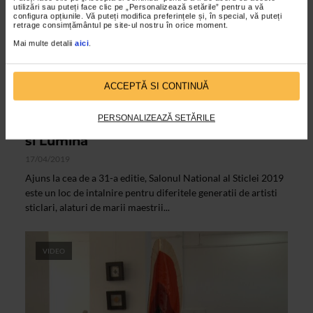
utilizări sau puteți face clic pe „Personalizează setările” pentru a vă
configura opțiunile. Vă puteți modifica preferințele și, în special, vă puteți
retrage consimțământul pe site-ul nostru în orice moment.
Mai multe detalii
aici
.
ACCEPTĂ SI CONTINUĂ
CLIPA DE ARTA
PERSONALIZEAZĂ SETĂRILE
Salonul National al Sticlei 2019 – Forma
si Lumina
17/04/2019
Ajuns la cea de a 31-a editie, Salonul National al Sticlei 2019
este un loc de intalnire pentru diferitele generatii de artisti
sticlari, alaturi de marii maestrii...
VIDEO