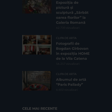
Expoziția de
pictură și
sculptură „Sărbăt
oarea florilor” la
Galeria Romană
62.735 vizualizari
CLIPA DE ARTA
Fotografii de
Bogdan Gîrbovan
în expoziția HOME
de la Vila Catena
16.217 vizualizari
CLIPA DE ARTA
Albumul de artă
“Paris Pallady”
6.602 vizualizari
CELE MAI RECENTE