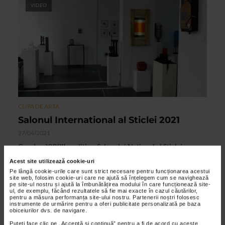
VIDEO
CLIPA DE ARTA
Salonul International al Sticlei 2021
27/04/2021
Cea de a XXXIII-a editie a Salonului National al Sticlei
reuneste lucrarile a 77 de artisti contemporani in spatiul
Acest site utilizează cookie-uri
Galeriei Orizont. Anul acesta sunt prezenti artisti...
Pe lângă cookie-urile care sunt strict necesare pentru funcționarea acestui
site web, folosim cookie-uri care ne ajută să înțelegem cum se navighează
pe site-ul nostru și ajută la îmbunătățirea modului în care funcționează site-
ul, de exemplu, făcând rezultatele să fie mai exacte în cazul căutărilor,
pentru a măsura performanța site-ului nostru. Partenerii noștri folosesc
VIDEO
instrumente de urmărire pentru a oferi publicitate personalizată pe baza
obiceiurilor dvs. de navigare.
Puteți face clic pe „Acceptă si continuă” pentru a fi de acord cu aceste