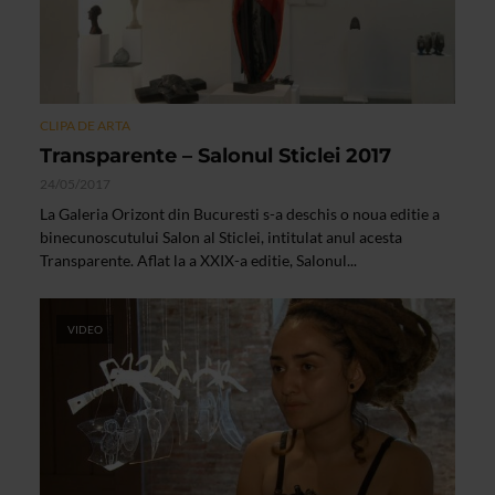
CLIPA DE ARTA
Transparente – Salonul Sticlei 2017
24/05/2017
La Galeria Orizont din Bucuresti s-a deschis o noua editie a
binecunoscutului Salon al Sticlei, intitulat anul acesta
Transparente. Aflat la a XXIX-a editie, Salonul...
VIDEO