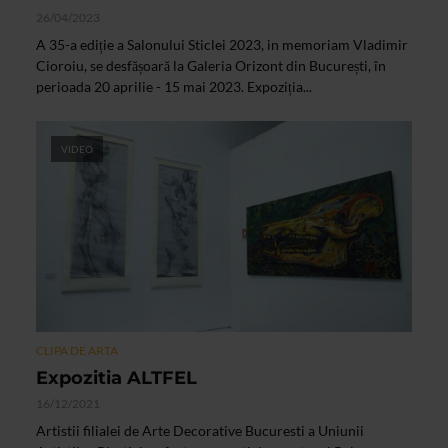
26/04/2023
A 35-a ediție a Salonului Sticlei 2023, in memoriam Vladimir
Cioroiu, se desfășoară la Galeria Orizont din București, în
perioada 20 aprilie - 15 mai 2023. Expoziția...
VIDEO
CLIPA DE ARTA
Expozitia ALTFEL
16/12/2021
Artistii filialei de Arte Decorative Bucuresti a Uniunii