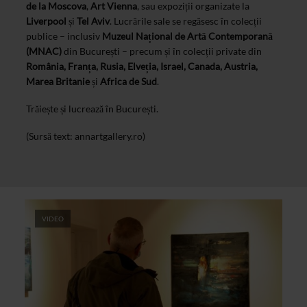
de la Moscova
,
Art Vienna
, sau expoziții organizate la
Liverpool
și
Tel Aviv
. Lucrările sale se regăsesc în colecții
publice – inclusiv
Muzeul Național de Artă Contemporană
(MNAC)
din București – precum și în colecții private din
România, Franța, Rusia, Elveția, Israel, Canada, Austria,
Marea Britanie
și
Africa de Sud
.
Trăiește și lucrează în București.
(Sursă text: annartgallery.ro)
VIDEO