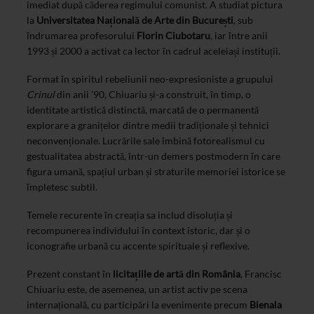
imediat după căderea regimului comunist. A studiat pictura
la
Universitatea Națională de Arte din București
, sub
îndrumarea profesorului
Florin Ciubotaru
, iar între anii
1993 și 2000 a activat ca lector în cadrul aceleiași instituții.
Format în spiritul rebeliunii neo-expresioniste a grupului
Crinul
din anii ’90, Chiuariu și-a construit, în timp, o
identitate artistică distinctă, marcată de o permanentă
explorare a granițelor dintre medii tradiționale și tehnici
neconvenționale. Lucrările sale îmbină fotorealismul cu
gestualitatea abstractă, într-un demers postmodern în care
figura umană, spațiul urban și straturile memoriei istorice se
împletesc subtil.
Temele recurente în creația sa includ disoluția și
recompunerea individului în context istoric, dar și o
iconografie urbană cu accente spirituale și reflexive.
Prezent constant în
licitațiile de artă din România
, Francisc
Chiuariu este, de asemenea, un artist activ pe scena
internațională, cu participări la evenimente precum
Bienala