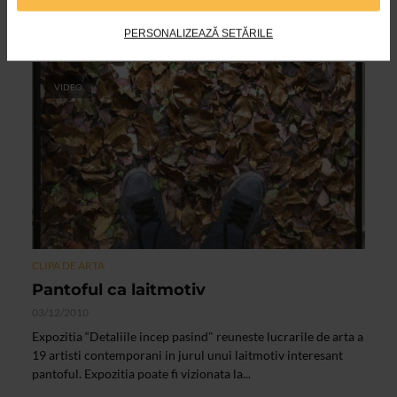
Chiuariu a inregistrat pe durata unui an de zile oamenii care
traverseaza Piata Unirii din capitala. Profitand...
PERSONALIZEAZĂ SETĂRILE
VIDEO
CLIPA DE ARTA
Pantoful ca laitmotiv
03/12/2010
Expozitia “Detaliile incep pasind" reuneste lucrarile de arta a
19 artisti contemporani in jurul unui laitmotiv interesant
pantoful. Expozitia poate fi vizionata la...