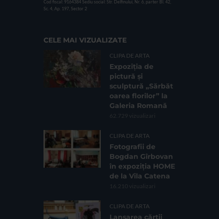
Cod fiscal: 9164384
Sediu social: Str. Delfinului, Nr. 6, parter Bl. 42,
Sc. 4, Ap. 197, Sector 2
CELE MAI VIZUALIZATE
CLIPA DE ARTA
Expoziția de
pictură și
sculptură „Sărbăt
oarea florilor” la
Galeria Romană
62.729 vizualizari
CLIPA DE ARTA
Fotografii de
Bogdan Gîrbovan
în expoziția HOME
de la Vila Catena
16.210 vizualizari
CLIPA DE ARTA
Lansarea cărții