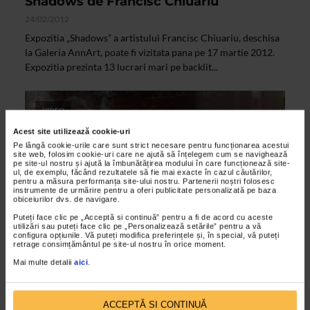
Shadows de Francisc Chiuariu
24/02/2012
Expozitia „Shadows” a artistului Francisc Chiuariu, deschisa
la Galeria AnnArt, poate fi vizitata pana pe 17 martie 2012.
Expozitia prezinta 13 lucrari mari pe backlit...
VIDEO
Acest site utilizează cookie-uri
Pe lângă cookie-urile care sunt strict necesare pentru funcționarea acestui
site web, folosim cookie-uri care ne ajută să înțelegem cum se navighează
pe site-ul nostru și ajută la îmbunătățirea modului în care funcționează site-
ul, de exemplu, făcând rezultatele să fie mai exacte în cazul căutărilor,
pentru a măsura performanța site-ului nostru. Partenerii noștri folosesc
instrumente de urmărire pentru a oferi publicitate personalizată pe baza
obiceiurilor dvs. de navigare.
Puteți face clic pe „Acceptă si continuă” pentru a fi de acord cu aceste
utilizări sau puteți face clic pe „Personalizează setările” pentru a vă
configura opțiunile. Vă puteți modifica preferințele și, în special, vă puteți
retrage consimțământul pe site-ul nostru în orice moment.
CLIPA DE ARTA
Mai multe detalii
aici
.
Outdoor de Francisc Chiuariu
27/01/2012
In lucrarile reunite sub titlul Outdoor, artistul Francisc
ACCEPTĂ SI CONTINUĂ