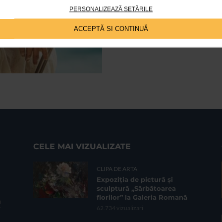
Lala Misosniky, se intoarce la Go
PERSONALIZEAZĂ SETĂRILE
ACCEPTĂ SI CONTINUĂ
CELE MAI VIZUALIZATE
CLIPA DE ARTA
Expoziția de pictură și
sculptură „Sărbătoarea
florilor” la Galeria Romană
62.734 vizualizari