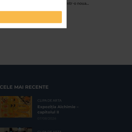
dot-Cafe Teatru, salaSubScena, acum intr-o noua...
CELE MAI RECENTE
CLIPA DE ARTA
Expoziția Alchimie –
capitolul II
07/08/2026
CLIPA DE ARTA