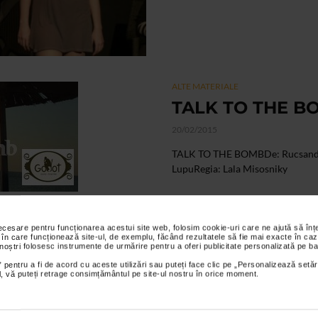
ALTE MATERIALE
TALK TO THE BO
20/02/2015
TALK TO THE BOMBDe: Rucsandra 
LupuRegia: Lala Misosniky
ALTE MATERIALE
necesare pentru funcționarea acestui site web, folosim cookie-uri care ne ajută să î
 în care funcționează site-ul, de exemplu, făcând rezultatele să fie mai exacte în caz
TALK TO THE BOM
 noștri folosesc instrumente de urmărire pentru a oferi publicitate personalizată pe ba
aduce vara inap
 pentru a fi de acord cu aceste utilizări sau puteți face clic pe „Personalizează setăr
ial, vă puteți retrage consimțământul pe site-ul nostru în orice moment.
27/01/2015
Vineri, 30 ianuarie, de la ora 7,