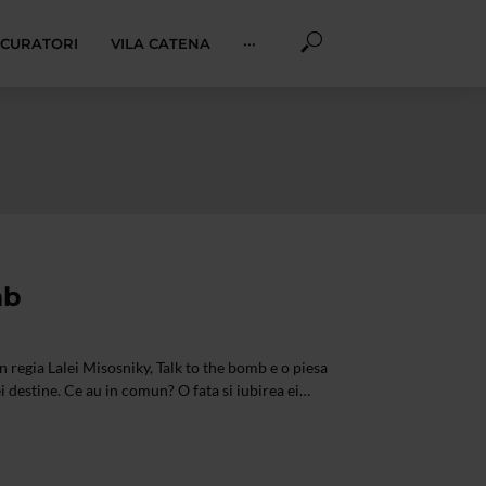
I CURATORI
VILA CATENA
···
mb
 regia Lalei Misosniky, Talk to the bomb e o piesa
rei destine. Ce au in comun? O fata si iubirea ei…