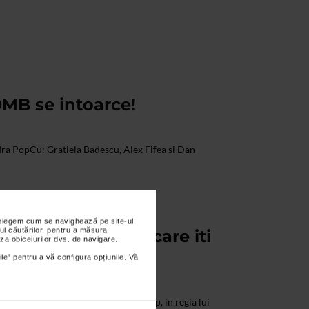
MB se intoarce!
PopCu: Gratiela Badescu, Alex Fifea si Dan
nțelegem cum se navighează pe site-ul
ul căutărilor, pentru a măsura
B – spectacolul care iti
za obiceiurilor dvs. de navigare.
oi
ile” pentru a vă configura opțiunile. Vă
 TALK TO THE BOMB, de Rucsandra Pop, in regia lui