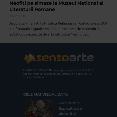
Neofiti pe simeze la Muzeul National al
Literaturii Romane
23/11/2018
Asociatia Filiala Arta Plastica Religioasa si Restaurare a UAP
din Romania organizeaza in lunile noiembrie-decembrie
2018, doua expozitii de arta intitulate Neofiti pe...
FUNDATIA FILDAS ART
Nr inreg registrul special: 4 PJ/ 29.01.2013
Cod fiscal: 9164384
Sediu social: Str. Delfinului, Nr. 6, parter Bl. 42,
Sc. 4, Ap. 197, Sector 2
CELE MAI VIZUALIZATE
CLIPA DE ARTA
Expoziția de
pictură și