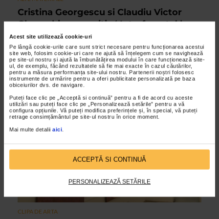
Cristina Georgescu si Claudiu Victor
Gheorghiu: expozitia ‘ Interferente’ la
Galeriile Sabion
Acest site utilizează cookie-uri
Pe lângă cookie-urile care sunt strict necesare pentru funcționarea acestui
02/09/2019
site web, folosim cookie-uri care ne ajută să înțelegem cum se navighează
pe site-ul nostru și ajută la îmbunătățirea modului în care funcționează site-
Galeriile Sabion, Uniunea Artistilor Plastici din Romania,
ul, de exemplu, făcând rezultatele să fie mai exacte în cazul căutărilor,
Asociatia Filiala Arta Plastica Religioasa si Restaurare a UAP
pentru a măsura performanța site-ului nostru. Partenerii noștri folosesc
instrumente de urmărire pentru a oferi publicitate personalizată pe baza
din Romania : AFAPRR au placerea sa va invite...
obiceiurilor dvs. de navigare.
Puteți face clic pe „Acceptă si continuă” pentru a fi de acord cu aceste
utilizări sau puteți face clic pe „Personalizează setările” pentru a vă
configura opțiunile. Vă puteți modifica preferințele și, în special, vă puteți
VIDEO
retrage consimțământul pe site-ul nostru în orice moment.
Mai multe detalii
aici
.
ACCEPTĂ SI CONTINUĂ
PERSONALIZEAZĂ SETĂRILE
CLIPA DE ARTA