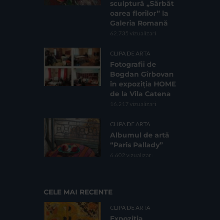
sculptură „Sărbăt
oarea florilor” la
Galeria Romană
62.735 vizualizari
CLIPA DE ARTA
Fotografii de
Bogdan Gîrbovan
în expoziția HOME
de la Vila Catena
16.217 vizualizari
CLIPA DE ARTA
Albumul de artă
“Paris Pallady”
6.602 vizualizari
CELE MAI RECENTE
CLIPA DE ARTA
Expoziția