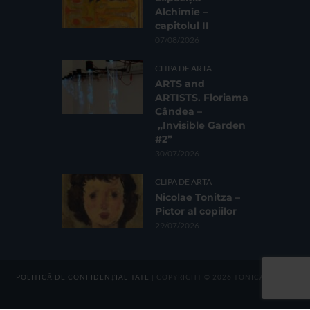
Alchimie –
capitolul II
07/08/2026
CLIPA DE ARTA
ARTS and
ARTISTS. Floriama
Cândea –
„Invisible Garden
#2”
30/07/2026
CLIPA DE ARTA
Nicolae Tonitza –
Pictor al copiilor
29/07/2026
POLITICĂ DE CONFIDENȚIALITATE
| COPYRIGHT © 2026 TONICA GROUP