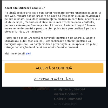
pictorul Constantin Pacea revine cu o impresionanta
retrospectiva deschisa la Muzeul Taranului Roman pana pe
Acest site utilizează cookie-uri
11...
Pe lângă cookie-urile care sunt strict necesare pentru funcționarea acestui
site web, folosim cookie-uri care ne ajută să înțelegem cum se navighează
pe site-ul nostru și ajută la îmbunătățirea modului în care funcționează site-
ul, de exemplu, făcând rezultatele să fie mai exacte în cazul căutărilor,
pentru a măsura performanța site-ului nostru. Partenerii noștri folosesc
instrumente de urmărire pentru a oferi publicitate personalizată pe baza
obiceiurilor dvs. de navigare.
Puteți face clic pe „Acceptă si continuă” pentru a fi de acord cu aceste
utilizări sau puteți face clic pe „Personalizează setările” pentru a vă
configura opțiunile. Vă puteți modifica preferințele și, în special, vă puteți
FUNDATIA FILDAS ART
Nr inreg registrul special: 4 PJ/ 29.01.2013
retrage consimțământul pe site-ul nostru în orice moment.
Cod fiscal: 9164384
Sediu social: Str. Delfinului, Nr. 6, parter Bl. 42,
Sc. 4, Ap. 197, Sector 2
Mai multe detalii
aici
.
CELE MAI VIZUALIZATE
ACCEPTĂ SI CONTINUĂ
CLIPA DE ARTA
Expoziția de
PERSONALIZEAZĂ SETĂRILE
pictură și
sculptură „Sărbăt
oarea florilor” la
Galeria Romană
62.735 vizualizari