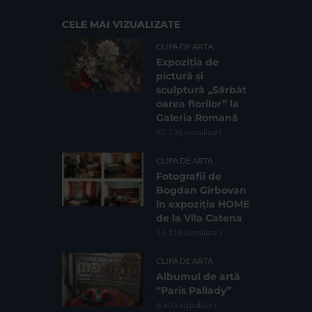
CELE MAI VIZUALIZATE
CLIPA DE ARTA
Expoziția de
pictură și
sculptură „Sărbăt
oarea florilor” la
Galeria Romană
62.736 vizualizari
CLIPA DE ARTA
Fotografii de
Bogdan Gîrbovan
în expoziția HOME
de la Vila Catena
16.218 vizualizari
CLIPA DE ARTA
Albumul de artă
“Paris Pallady”
6.603 vizualizari