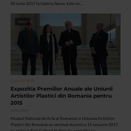
20 iunie 2017 la Galeria Senso. Este un...
VIDEO
CLIPA DE ARTA
Expozitia Premiilor Anuale ale Uniunii
Artistilor Plastici din Romania pentru
2015
19/01/2017
Muzeul National de Arta al Romaniei si Uniunea Artistilor
Plastici din Romania au vernisat duminica 15 ianuarie 2017,
cu prilejul Zilei Culturii Nationale, expozitia cu...