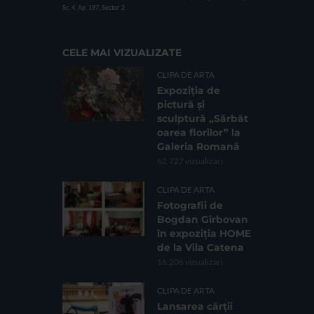
Sc. 4, Ap. 197, Sector 2
CELE MAI VIZUALIZATE
CLIPA DE ARTA
Expoziția de
pictură și
sculptură „Sărbăt
oarea florilor” la
Galeria Romană
62.727 vizualizari
CLIPA DE ARTA
Fotografii de
Bogdan Gîrbovan
în expoziția HOME
de la Vila Catena
16.206 vizualizari
CLIPA DE ARTA
Lansarea cărții