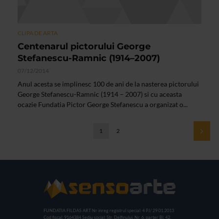
CLIPA DE ARTA
Centenarul pictorului George
Stefanescu-Ramnic (1914–2007)
07/12/2014
Anul acesta se implinesc 100 de ani de la nasterea pictorului
George Stefanescu-Ramnic (1914 – 2007) si cu aceasta
ocazie Fundatia Pictor George Stefanescu a organizat o...
1
2
FUNDATIA FILDAS ART
Nr inreg registrul special: 4 PJ/ 29.01.2013
Cod fiscal: 9164384
Sediu social: Str. Delfinului, Nr. 6, parter Bl. 42,