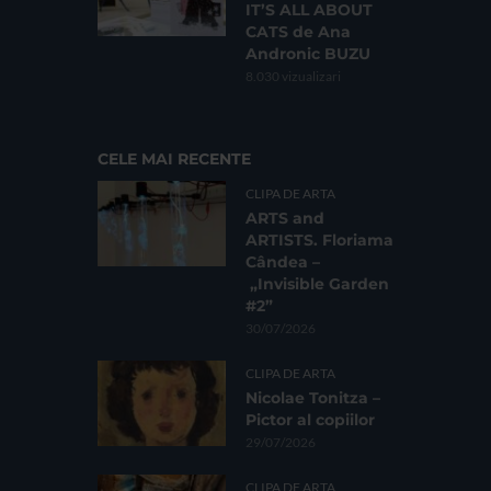
IT’S ALL ABOUT
CATS de Ana
Andronic BUZU
8.030 vizualizari
CELE MAI RECENTE
CLIPA DE ARTA
ARTS and
ARTISTS. Floriama
Cândea –
„Invisible Garden
#2”
30/07/2026
CLIPA DE ARTA
Nicolae Tonitza –
Pictor al copiilor
29/07/2026
CLIPA DE ARTA