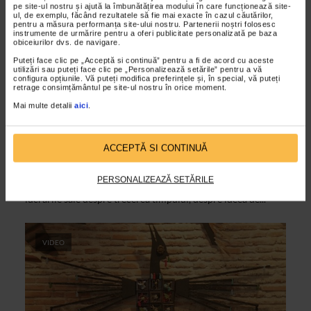
pe site-ul nostru și ajută la îmbunătățirea modului în care funcționează site-
ul, de exemplu, făcând rezultatele să fie mai exacte în cazul căutărilor,
pentru a măsura performanța site-ului nostru. Partenerii noștri folosesc
instrumente de urmărire pentru a oferi publicitate personalizată pe baza
obiceiurilor dvs. de navigare.
Puteți face clic pe „Acceptă si continuă” pentru a fi de acord cu aceste
utilizări sau puteți face clic pe „Personalizează setările” pentru a vă
configura opțiunile. Vă puteți modifica preferințele și, în special, vă puteți
retrage consimțământul pe site-ul nostru în orice moment.
Mai multe detalii
aici
.
CLIPA DE ARTA
Costel Iacob – Timpul inghetat
ACCEPTĂ SI CONTINUĂ
03/12/2015
Folosind mecanisme de ceasuri, bucati de mobilier sau
PERSONALIZEAZĂ SETĂRILE
instrumente muzicale, artistul Costel Iacob vorbeste in
lucrarile sale despre trecerea timpului, despre ideea de...
VIDEO