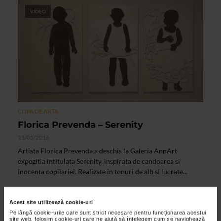
VIDEO
CLIPA DE ARTA
Florica Prevenda – Serenity
11/05/2016
Artista Florica Prevenda a deschis la Galeria AnnArt
expozitia intitulata Serenity, inspirata de candoarea si
inocenta copilariei. Realizate in tonuri de alb si lucrate...
Acest site utilizează cookie-uri
VIDEO
Pe lângă cookie-urile care sunt strict necesare pentru funcționarea acestui
site web, folosim cookie-uri care ne ajută să înțelegem cum se navighează