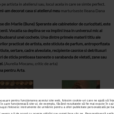
e artista in atelierul sau, locul acela in care se simte perfect.
 mi-am decorat casa si atelierul meu
marturiseste Ileana Dana
se din Marile (Bune) Sperante ale cabinetelor de curiozitati, este
ii. Vocatia sa deplina se va implini insa in universul mic al
 budoarul unei cochete. Una dintre primele materii titlu ale
urilor practicat de artista, este sticluta de parfum, antroporfizata
utiute, sertare, cadre alveolate, recipiente casnice si detritusuri
ri de sticla pretioasa tasneste o sarabanda de vietati, zane sau
ei.
(Aurelia Mocanu, critic de arta)
a pentru Arta
.
necesare pentru funcționarea acestui site web, folosim cookie-uri care ne ajută să î
 în care funcționează site-ul, de exemplu, făcând rezultatele să fie mai exacte în caz
 noștri folosesc instrumente de urmărire pentru a oferi publicitate personalizată pe ba
 pentru a fi de acord cu aceste utilizări sau puteți face clic pe „Personalizează setăr