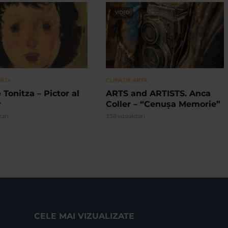
VIDEO
ARTA
CLIPA DE ARTA
 Tonitza – Pictor al
ARTS and ARTISTS. Anca
r
Coller – “Cenușa Memorie”
zari
158 vizualizari
CELE MAI VIZUALIZATE