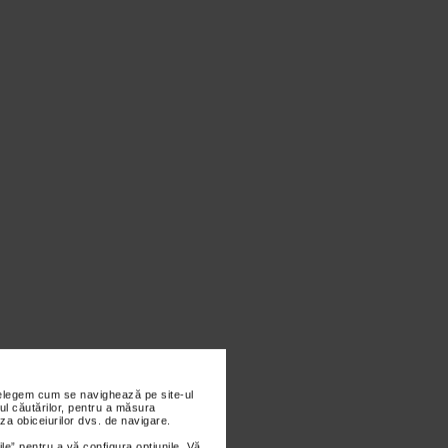
nțelegem cum se navighează pe site-ul
ul căutărilor, pentru a măsura
za obiceiurilor dvs. de navigare.
ile” pentru a vă configura opțiunile. Vă