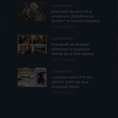
CLIPA DE ARTA
Expoziția de pictură și
sculptură „Sărbătoarea
florilor” la Galeria Romană
62.729 vizualizari
CLIPA DE ARTA
Fotografii de Bogdan
Gîrbovan în expoziția
HOME de la Vila Catena
16.210 vizualizari
CLIPA DE ARTA
Lansarea cărții IT’S ALL
ABOUT CATS de Ana
Andronic BUZU
8.034 vizualizari