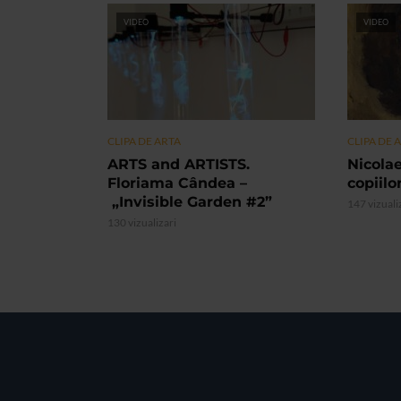
VIDEO
VIDEO
CLIPA DE ARTA
CLIPA DE 
ARTS and ARTISTS.
Nicolae
Floriama Cândea –
copiilo
„Invisible Garden #2”
147 vizuali
130 vizualizari