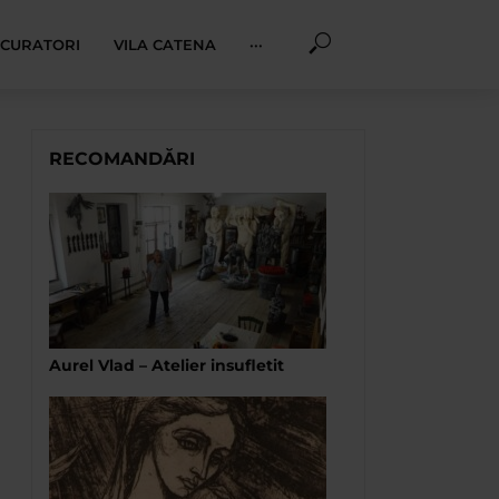
I CURATORI
VILA CATENA
···
RECOMANDĂRI
Aurel Vlad – Atelier insufletit