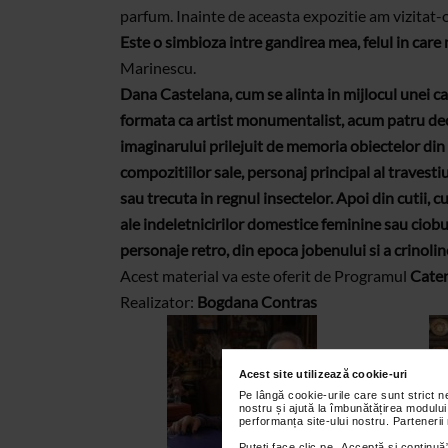
parfum. Inainte de aceasta expozitie am vizitat-o p
Este o simbioza intre gandirea mea, felul in care
Marinescu.
Dana Castelana, cum se alinta in mijlocul unei ca
formata ca artist monumentalist, acum patru decen
imaginarului prilejuit de memoria obiectelor din
compozitiilor sale, personaj principal al travesti
sau trecuta in regnul insectelor. Apoi din cutii, c
ale indeletnicirilor domestice feminine sau ciobu
personaje retro, din epoca jobenului si a crinolin
Acest material va este oferit de Programul
Caten
Realizator:
Bogdana Contras
Acest site utilizează cookie-uri
Pe lângă cookie-urile care sunt strict 
nostru și ajută la îmbunătățirea modului
performanța site-ului nostru. Partenerii
Puteți face clic pe „Acceptă si continuă”