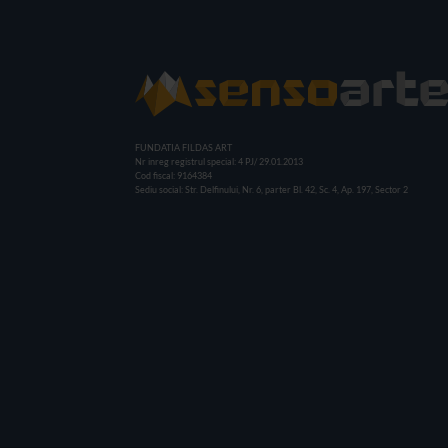
FUNDATIA FILDAS ART
Nr inreg registrul special: 4 PJ/ 29.01.2013
Cod fiscal: 9164384
Sediu social: Str. Delfinului, Nr. 6, parter Bl. 42, Sc. 4, Ap. 197, Sector 2