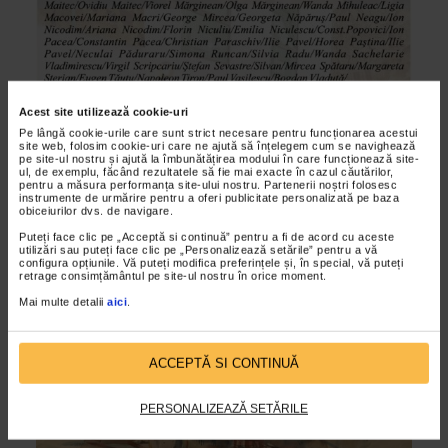
Acest site utilizează cookie-uri
Pe lângă cookie-urile care sunt strict necesare pentru funcționarea acestui
ALTE MATERIALE
site web, folosim cookie-uri care ne ajută să înțelegem cum se navighează
pe site-ul nostru și ajută la îmbunătățirea modului în care funcționează site-
Un vis implinit intru amintirea lui Dan
ul, de exemplu, făcând rezultatele să fie mai exacte în cazul căutărilor,
Haulica
pentru a măsura performanța site-ului nostru. Partenerii noștri folosesc
instrumente de urmărire pentru a oferi publicitate personalizată pe baza
obiceiurilor dvs. de navigare.
15/09/2015
Puteți face clic pe „Acceptă si continuă” pentru a fi de acord cu aceste
La un an de la trecerea in nefiinta a renumitului critic de arta
utilizări sau puteți face clic pe „Personalizează setările” pentru a vă
Dan Haulica, Centrul Cultural ArtSociety, in colaborare cu
configura opțiunile. Vă puteți modifica preferințele și, în special, vă puteți
retrage consimțământul pe site-ul nostru în orice moment.
Academia Romana, Catena pentru arta, Centrul...
Mai multe detalii
aici
.
VIDEO
ACCEPTĂ SI CONTINUĂ
PERSONALIZEAZĂ SETĂRILE