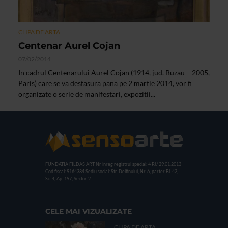
CLIPA DE ARTA
Centenar Aurel Cojan
07/02/2014
In cadrul Centenarului Aurel Cojan (1914, jud. Buzau – 2005,
Paris) care se va desfasura pana pe 2 martie 2014, vor fi
organizate o serie de manifestari, expozitii...
FUNDATIA FILDAS ART
Nr inreg registrul special: 4 PJ/ 29.01.2013
Cod fiscal: 9164384
Sediu social: Str. Delfinului, Nr. 6, parter Bl. 42,
Sc. 4, Ap. 197, Sector 2
CELE MAI VIZUALIZATE
CLIPA DE ARTA