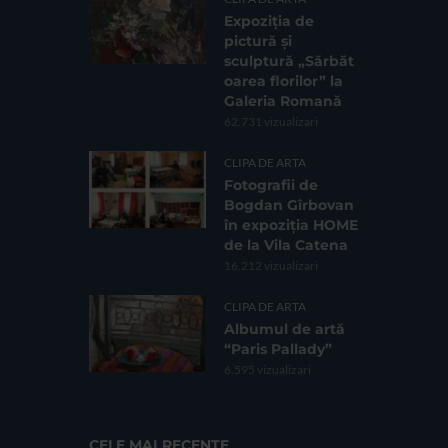
Expoziția de
pictură și
sculptură „Sărbăt
oarea florilor” la
Galeria Romană
62.731 vizualizari
CLIPA DE ARTA
Fotografii de
Bogdan Gîrbovan
în expoziția HOME
de la Vila Catena
16.212 vizualizari
CLIPA DE ARTA
Albumul de artă
“Paris Pallady”
6.595 vizualizari
CELE MAI RECENTE