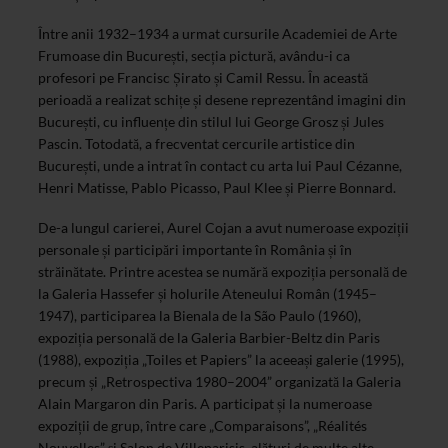
Între anii 1932–1934 a urmat cursurile Academiei de Arte
Frumoase din București, secția pictură, avându-i ca
profesori pe Francisc Șirato și Camil Ressu. În această
perioadă a realizat schițe și desene reprezentând imagini din
București, cu influențe din stilul lui George Grosz și Jules
Pascin. Totodată, a frecventat cercurile artistice din
București, unde a intrat în contact cu arta lui Paul Cézanne,
Henri Matisse, Pablo Picasso, Paul Klee și Pierre Bonnard.
De-a lungul carierei, Aurel Cojan a avut numeroase expoziții
personale și participări importante în România și în
străinătate. Printre acestea se numără expoziția personală de
la Galeria Hassefer și holurile Ateneului Român (1945–
1947), participarea la Bienala de la São Paulo (1960),
expoziția personală de la Galeria Barbier-Beltz din Paris
(1988), expoziția „Toiles et Papiers” la aceeași galerie (1995),
precum și „Retrospectiva 1980–2004” organizată la Galeria
Alain Margaron din Paris. A participat și la numeroase
expoziții de grup, între care „Comparaisons”, „Réalités
Nouvelles” și Salon de Villeparisis, alături de multe alte