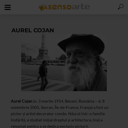
AUREL COJAN
Aurel Cojan
(n. 3 martie 1914, Beceni, România – d. 8
noiembrie 2005, Sevran, Île-de-France, Franța) a fost un
pictor și artist decorator român. Născut într-o familie
înstărită, a studiat inițial dreptul și arhitectura, însă a
renunțat pentru a se dedica exclusiv picturii.