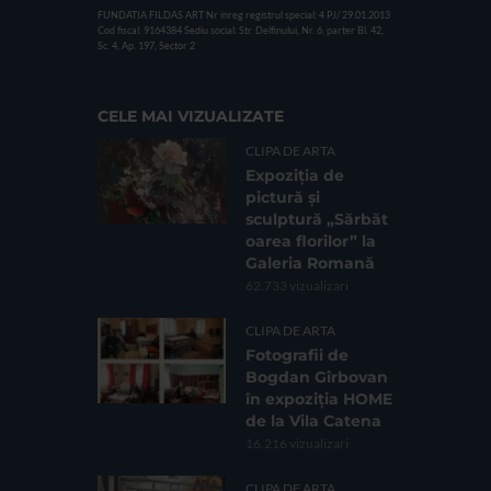
FUNDATIA FILDAS ART
Nr inreg registrul special: 4 PJ/ 29.01.2013
Cod fiscal: 9164384
Sediu social: Str. Delfinului, Nr. 6, parter Bl. 42,
Sc. 4, Ap. 197, Sector 2
CELE MAI VIZUALIZATE
CLIPA DE ARTA
Expoziția de
pictură și
sculptură „Sărbăt
oarea florilor” la
Galeria Romană
62.733 vizualizari
CLIPA DE ARTA
Fotografii de
Bogdan Gîrbovan
în expoziția HOME
de la Vila Catena
16.216 vizualizari
CLIPA DE ARTA