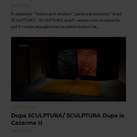
26/07/2023
În expoziția "Volum prin straturi", parte a proiectului "după
SCULPTURĂ / SCULPTURĂ după", vedem cum sculpturile
pot fi create adaugând sau scoțând straturi de...
VIDEO
CLIPA DE ARTA
Dupa SCULPTURA/ SCULPTURA Dupa la
Cazarma U
26/07/2023