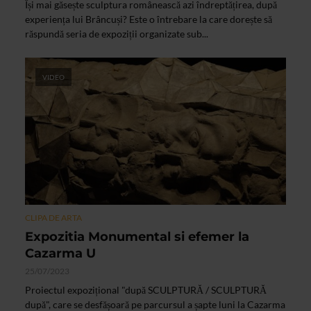
Își mai găsește sculptura românească azi îndreptățirea, după
experiența lui Brâncuși? Este o întrebare la care dorește să
răspundă seria de expoziții organizate sub...
VIDEO
CLIPA DE ARTA
Expozitia Monumental si efemer la
Cazarma U
25/07/2023
Proiectul expozițional "după SCULPTURĂ / SCULPTURĂ
după", care se desfășoară pe parcursul a șapte luni la Cazarma