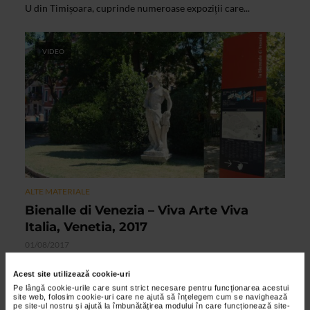
U din Timișoara, cuprinde numeroase expoziții care...
VIDEO
ALTE MATERIALE
Bienalle di Venezia – Viva Arte Viva
Italia, Venetia, 2017
01/08/2017
Interviu cu CRISTINA COJOCARUIstoric de arta, cercetator
Acest site utilizează cookie-uri
la Institutul de istoria artei George OprescuCustode al
Pe lângă cookie-urile care sunt strict necesare pentru funcționarea acestui
Pavilionului Romaniei la Bienalle di Venezia, giardini ...
site web, folosim cookie-uri care ne ajută să înțelegem cum se navighează
pe site-ul nostru și ajută la îmbunătățirea modului în care funcționează site-