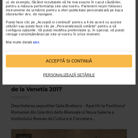
ul, de exemplu, făcând rezultatele să fie mai exacte în cazul căutărilor,
pentru a măsura performanța site-ului nostru. Partenerii noștri folosesc
instrumente de urmărire pentru a oferi publicitate personalizată pe baza
obiceiurilor dvs. de navigare.
Puteți face clic pe „Acceptă si continuă” pentru a fi de acord cu aceste
utilizări sau puteți face clic pe „Personalizează setările” pentru a vă
configura opțiunile. Vă puteți modifica preferințele și, în special, vă puteți
retrage consimțământul pe site-ul nostru în orice moment.
Mai multe detalii
aici
.
ACCEPTĂ SI CONTINUĂ
ALTE MATERIALE
PERSONALIZEAZĂ SETĂRILE
Participarea Romaniei la Bienala de Arta
de la Venetia 2017
11/05/2017
Deschiderea expozitiei Geta Bratescu - Aparitii la Pavilionul
Romaniei din Giardini della Biennale si Noua Galerie a
Institutului Roman de Cultura si Cercetare...
VIDEO