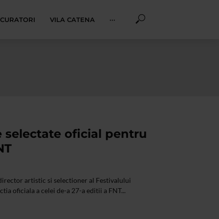
I CURATORI
VILA CATENA
···
 selectate oficial pentru
NT
rector artistic si selectioner al Festivalului
ia oficiala a celei de-a 27-a editii a FNT...