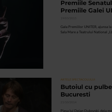
Premiile Senatul
Premiile Galei 
19/03/2015
Gala Premiilor UNITER, ajunsa la c
Sala Mare a Teatrului National „I.
ARTELE SPECTACOLULUI
Butoiul cu pulbe
Bucuresti
21/10/2014
Piesa lui Dejan Dukovski, deja mon