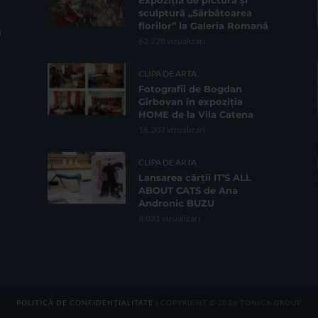
Expoziția de pictură și
sculptură „Sărbătoarea
florilor” la Galeria Romană
62.728 vizualizari
CLIPA DE ARTA
Fotografii de Bogdan
Gîrbovan în expoziția
HOME de la Vila Catena
16.207 vizualizari
CLIPA DE ARTA
Lansarea cărții IT’S ALL
ABOUT CATS de Ana
Andronic BUZU
8.031 vizualizari
POLITICĂ DE CONFIDENȚIALITATE
| COPYRIGHT © 2026 TONICA GROUP