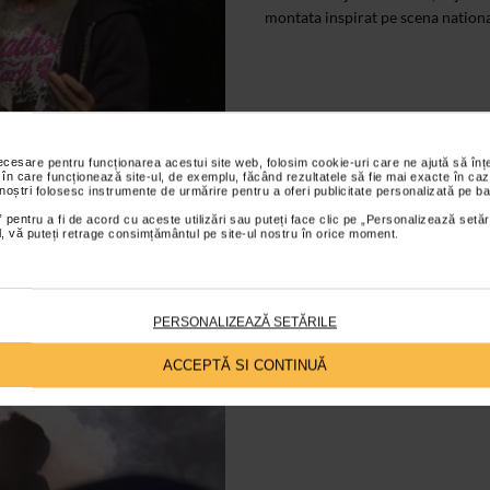
montata inspirat pe scena nationa
necesare pentru funcționarea acestui site web, folosim cookie-uri care ne ajută să î
 în care funcționează site-ul, de exemplu, făcând rezultatele să fie mai exacte în caz
 noștri folosesc instrumente de urmărire pentru a oferi publicitate personalizată pe ba
ARTELE SPECTACOLULUI
 pentru a fi de acord cu aceste utilizări sau puteți face clic pe „Personalizează setăr
ial, vă puteți retrage consimțământul pe site-ul nostru în orice moment.
Furtuna, la TNB
28/04/2014
Spectacolul FURTUNA dupa Willi
PERSONALIZEAZĂ SETĂRILE
scena Salii Studio a Teatrului Naţi
ACCEPTĂ SI CONTINUĂ