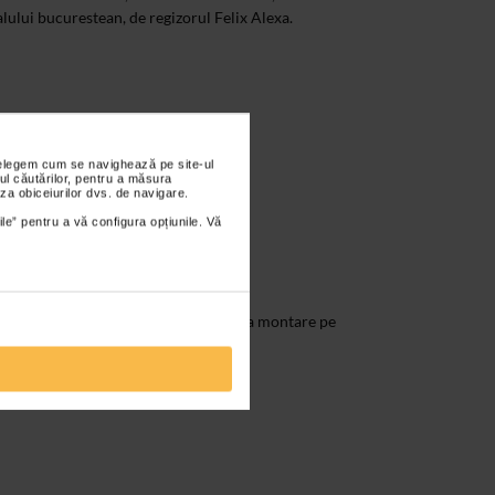
lului bucurestean, de regizorul Felix Alexa.
nțelegem cum se navighează pe site-ul
ul căutărilor, pentru a măsura
za obiceiurilor dvs. de navigare.
ile” pentru a vă configura opțiunile. Vă
am Shakespeare, se bucura de o noua montare pe
onal « I.L.Caragiale » din Bucuresti.