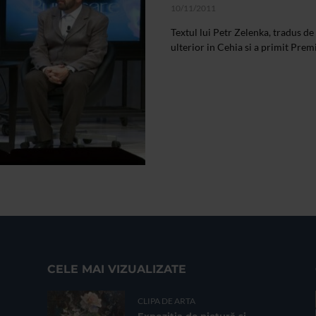
10/11/2011
Textul lui Petr Zelenka, tradus de
ulterior in Cehia si a primit Prem
CELE MAI VIZUALIZATE
CLIPA DE ARTA