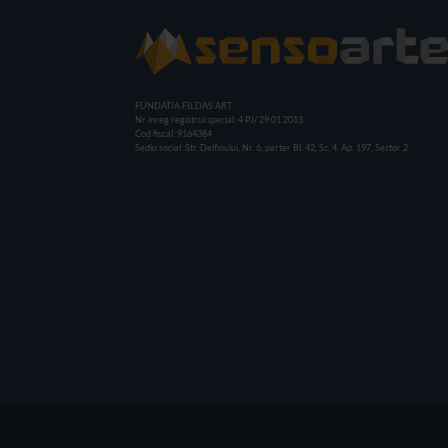
FUNDATIA FILDAS ART
Nr inreg registrul special: 4 PJ/ 29.01.2013
Cod fiscal: 9164384
Sediu social: Str. Delfinului, Nr. 6, parter Bl. 42, Sc. 4, Ap. 197, Sector 2