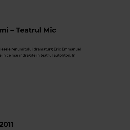
mi – Teatrul Mic
 piesele renumitului dramaturg Eric Emmanuel
e in ce mai indragite in teatrul autohton. In
2011