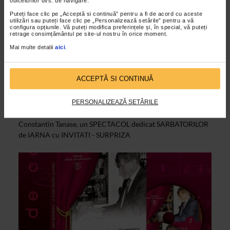
obiceiurilor dvs. de navigare.
Puteți face clic pe „Acceptă si continuă” pentru a fi de acord cu aceste
utilizări sau puteți face clic pe „Personalizează setările” pentru a vă
configura opțiunile. Vă puteți modifica preferințele și, în special, vă puteți
retrage consimțământul pe site-ul nostru în orice moment.
Mai multe detalii
aici
.
ALTE MATERIALE
ACCEPTĂ SI CONTINUĂ
CRACIUN LA SAVOY
05/12/2014
PERSONALIZEAZĂ SETĂRILE
CRACIUN LA SAVOY - PREMIERA la Teatrul de Revista
Constantin Tanase, un SPECTACOL dedicat SARBATORILOR
de IARNA cu INVITATI - SURPRIZA