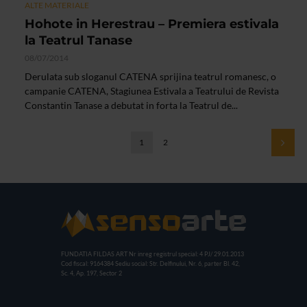
ALTE MATERIALE
Hohote in Herestrau – Premiera estivala
la Teatrul Tanase
08/07/2014
Derulata sub sloganul CATENA sprijina teatrul romanesc, o
campanie CATENA, Stagiunea Estivala a Teatrului de Revista
Constantin Tanase a debutat in forta la Teatrul de...
1
2
FUNDATIA FILDAS ART
Nr inreg registrul special: 4 PJ/ 29.01.2013
Cod fiscal: 9164384
Sediu social: Str. Delfinului, Nr. 6, parter Bl. 42,
Sc. 4, Ap. 197, Sector 2