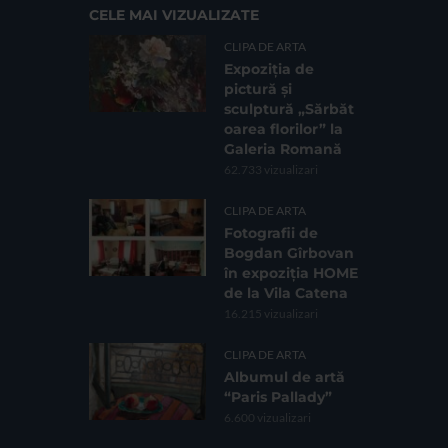
CELE MAI VIZUALIZATE
CLIPA DE ARTA
Expoziția de
pictură și
sculptură „Sărbăt
oarea florilor” la
Galeria Romană
62.733 vizualizari
CLIPA DE ARTA
Fotografii de
Bogdan Gîrbovan
în expoziția HOME
de la Vila Catena
16.215 vizualizari
CLIPA DE ARTA
Albumul de artă
“Paris Pallady”
6.600 vizualizari