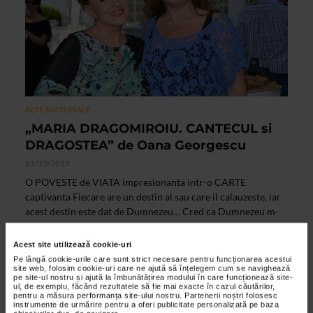
ALTE MATERIALE
„MARIA DRAGOMIROIU. CANTECUL si
DRAGOSTEA” de Oana Georgescu
21/10/2015
O POVESTE de VIATA impresionanta intr-o CARTE
captivanta Fiecare are un destin al sau care il calauzeste, iar
acest destin este dat de Dumnezeu… Cred ca Dumnezeu m-
a...
Acest site utilizează cookie-uri
Pe lângă cookie-urile care sunt strict necesare pentru funcționarea acestui
site web, folosim cookie-uri care ne ajută să înțelegem cum se navighează
pe site-ul nostru și ajută la îmbunătățirea modului în care funcționează site-
ul, de exemplu, făcând rezultatele să fie mai exacte în cazul căutărilor,
pentru a măsura performanța site-ului nostru. Partenerii noștri folosesc
instrumente de urmărire pentru a oferi publicitate personalizată pe baza