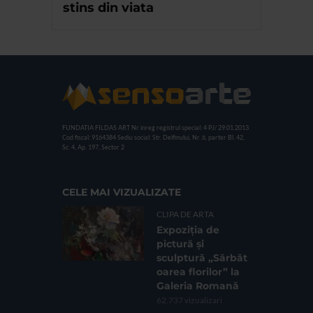
stins din viata
FUNDATIA FILDAS ART
Nr inreg registrul special: 4 PJ/ 29.01.2013
Cod fiscal: 9164384
Sediu social: Str. Delfinului, Nr. 6, parter Bl. 42,
Sc. 4, Ap. 197, Sector 2
CELE MAI VIZUALIZATE
CLIPA DE ARTA
Expoziția de
pictură și
sculptură „Sărbăt
oarea florilor” la
Galeria Romană
62.737 vizualizari