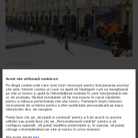
ALTE MATERIALE
Art Safari 2021 – editia a VIII a
Acest site utilizează cookie-uri
2.845 vizualizari
Pe lângă cookie-urile care sunt strict necesare pentru funcționarea acestui
site web, folosim cookie-uri care ne ajută să înțelegem cum se navighează
pe site-ul nostru și ajută la îmbunătățirea modului în care funcționează site-
ul, de exemplu, făcând rezultatele să fie mai exacte în cazul căutărilor,
VIDEO
pentru a măsura performanța site-ului nostru. Partenerii noștri folosesc
instrumente de urmărire pentru a oferi publicitate personalizată pe baza
obiceiurilor dvs. de navigare.
Puteți face clic pe „Acceptă si continuă” pentru a fi de acord cu aceste
utilizări sau puteți face clic pe „Personalizează setările” pentru a vă
configura opțiunile. Vă puteți modifica preferințele și, în special, vă puteți
retrage consimțământul pe site-ul nostru în orice moment.
Mai multe detalii
aici
.