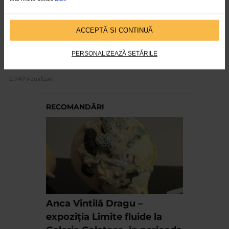
ACCEPTĂ SI CONTINUĂ
ALTE MATERIALE
PERSONALIZEAZĂ SETĂRILE
MNAR – EVOCARE DOINA PAULEANU
2.949 vizualizari
RECOMANDĂRI
Anca Vintilă Dragu –
expoziția Limite fluide la