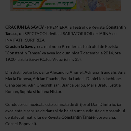
CRACIUN LA SAVOY
- PREMIERA la Teatrul de Revista
Constantin
Tanase
, un SPECTACOL dedicat SARBATORILOR de IARNA cu
INVITATI - SURPRIZA
Craciun la Savoy
, cea mai noua Premiera a Teatrului de Revista
“Constantin Tanase” va avea loc duminica 7 decembrie 2014, ora
19.00 la Sala Savoy (Calea Victoriei nr. 33).
Din distributie fac parte Alexandru Arsinel, Adriana Trandafir, Ana
Maria Donosa, Adrian Enache, Sanda Ladosi, Daniel Iordachioae,
Oana Sarbu, Alin Gheorghisan, Bianca Sarbu, Mara Bratu, Letitia
Roman, Sophia si Iuliana Nistor.
Conducerea muzicala este semnata de dirijorul Dan Dimitriu, iar
excelentele reprize de dans si de balet sunt sustinute de Ansamblul
de Balet al Teatrului de Revista
Constantin Tanase
(coregrafia:
Cornel Popovici).