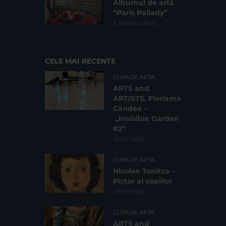
Albumul de artă
“Paris Pallady”
6.592 vizualizari
CELE MAI RECENTE
CLIPA DE ARTA
ARTS and
ARTISTS. Floriama
Cândea –
„Invisible Garden
#2”
30/07/2026
CLIPA DE ARTA
Nicolae Tonitza –
Pictor al copiilor
29/07/2026
CLIPA DE ARTA
ARTS and