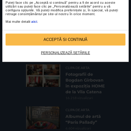
Puteți face clic pe „Acceptă si continuă” pentru a fi de acord cu aceste
utilizări sau puteți face clic pe „Personalizează setările” pentru a vă
CELE MAI VIZUALIZATE
configura opțiunile. Vă puteți modifica preferințele și, în special, vă puteți
retrage consimțământul pe site-ul nostru în orice moment.
CLIPA DE ARTA
Mai multe detalii
aici
.
Expoziția de
pictură și
sculptură „Sărbăt
ACCEPTĂ SI CONTINUĂ
oarea florilor” la
Galeria Romană
PERSONALIZEAZĂ SETĂRILE
62.736 vizualizari
CLIPA DE ARTA
Fotografii de
Bogdan Gîrbovan
în expoziția HOME
de la Vila Catena
16.218 vizualizari
CLIPA DE ARTA
Albumul de artă
“Paris Pallady”
6.604 vizualizari