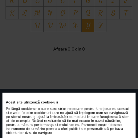
A
B
C
D
E
F
G
H
I
J
K
L
M
N
O
P
Q
R
S
T
U
V
W
X
Y
Z
Afisare 0-0 din 0
Acest site utilizează cookie-uri
Pe lângă cookie-urile care sunt strict necesare pentru funcționarea acestui
site web, folosim cookie-uri care ne ajută să înțelegem cum se navighează
pe site-ul nostru și ajută la îmbunătățirea modului în care funcționează site-
ul, de exemplu, făcând rezultatele să fie mai exacte în cazul căutărilor,
FUNDATIA FILDAS ART
Nr inreg registrul special: 4 PJ/ 29.01.2013
pentru a măsura performanța site-ului nostru. Partenerii noștri folosesc
Cod fiscal: 9164384
Sediu social: Str. Delfinului, Nr. 6, parter Bl. 42,
instrumente de urmărire pentru a oferi publicitate personalizată pe baza
Sc. 4, Ap. 197, Sector 2
obiceiurilor dvs. de navigare.