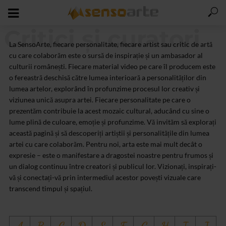
Critici și curatori
La SensoArte, fiecare personalitate, fiecare artist sau critic de artă
cu care colaborăm este o sursă de inspirație și un ambasador al
culturii românești. Fiecare material video pe care îl producem este
o fereastră deschisă către lumea interioară a personalităților din
lumea artelor, explorând în profunzime procesul lor creativ și
viziunea unică asupra artei. Fiecare personalitate pe care o
prezentăm contribuie la acest mozaic cultural, aducând cu sine o
lume plină de culoare, emoție și profunzime. Vă invităm să explorați
această pagină și să descoperiți artiștii și personalitățile din lumea
artei cu care colaborăm. Pentru noi, arta este mai mult decât o
expresie – este o manifestare a dragostei noastre pentru frumos și
un dialog continuu între creatori și publicul lor. Vizionați, inspirați-
vă și conectați-vă prin intermediul acestor povești vizuale care
transcend timpul și spațiul.