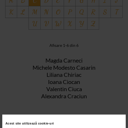
A
B
C
D
E
F
G
H
I
J
K
L
M
N
O
P
Q
R
S
T
U
V
W
X
Y
Z
Afisare 1-6 din 6
Magda Carneci
Michele Modesto Casarin
Liliana Chiriac
Ioana Ciocan
Valentin Ciuca
Alexandra Craciun
Acest site utilizează cookie-uri