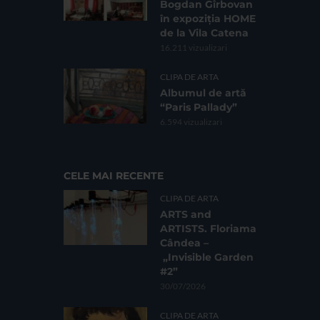
Bogdan Gîrbovan
în expoziția HOME
de la Vila Catena
16.211 vizualizari
CLIPA DE ARTA
Albumul de artă
“Paris Pallady”
6.594 vizualizari
CELE MAI RECENTE
CLIPA DE ARTA
ARTS and
ARTISTS. Floriama
Cândea –
„Invisible Garden
#2”
30/07/2026
CLIPA DE ARTA