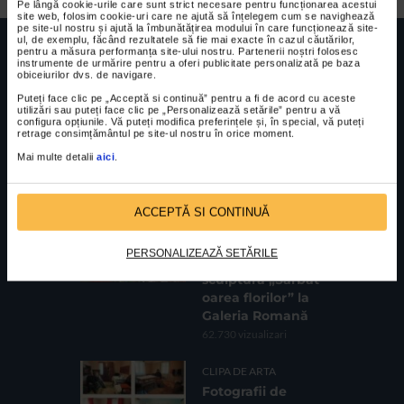
Pe lângă cookie-urile care sunt strict necesare pentru funcționarea acestui
site web, folosim cookie-uri care ne ajută să înțelegem cum se navighează
pe site-ul nostru și ajută la îmbunătățirea modului în care funcționează site-
ul, de exemplu, făcând rezultatele să fie mai exacte în cazul căutărilor,
pentru a măsura performanța site-ului nostru. Partenerii noștri folosesc
instrumente de urmărire pentru a oferi publicitate personalizată pe baza
obiceiurilor dvs. de navigare.
Puteți face clic pe „Acceptă si continuă” pentru a fi de acord cu aceste
utilizări sau puteți face clic pe „Personalizează setările” pentru a vă
FUNDATIA FILDAS ART
Nr inreg registrul special: 4 PJ/ 29.01.2013
configura opțiunile. Vă puteți modifica preferințele și, în special, vă puteți
Cod fiscal: 9164384
Sediu social: Str. Delfinului, Nr. 6, parter Bl. 42,
retrage consimțământul pe site-ul nostru în orice moment.
Sc. 4, Ap. 197, Sector 2
Mai multe detalii
aici
.
CELE MAI VIZUALIZATE
ACCEPTĂ SI CONTINUĂ
CLIPA DE ARTA
Expoziția de
PERSONALIZEAZĂ SETĂRILE
pictură și
sculptură „Sărbăt
oarea florilor” la
Galeria Romană
62.730 vizualizari
CLIPA DE ARTA
Fotografii de