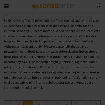
Critici și curatori
La SensoArte, fiecare personalitate, fiecare artist sau critic de artă
cu care colaborăm este o sursă de inspirație și un ambasador al
culturii românești. Fiecare material video pe care îl producem este
o fereastră deschisă către lumea interioară a personalităților din
lumea artelor, explorând în profunzime procesul lor creativ și
viziunea unică asupra artei. Fiecare personalitate pe care o
prezentăm contribuie la acest mozaic cultural, aducând cu sine o
lume plină de culoare, emoție și profunzime. Vă invităm să explorați
această pagină și să descoperiți artiștii și personalitățile din lumea
artei cu care colaborăm. Pentru noi, arta este mai mult decât o
expresie – este o manifestare a dragostei noastre pentru frumos și
un dialog continuu între creatori și publicul lor. Vizionați, inspirați-
vă și conectați-vă prin intermediul acestor povești vizuale care
transcend timpul și spațiul.