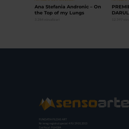
Ana Stefania Andronic – On
PREMI
the Top of my Lungs
DARUL
3.284 vizualizari
12.597 vizu
FUNDATIA FILDAS ART
Nr inreg registrul special: 4 PJ/ 29.01.2013
Cod fiscal: 9164384