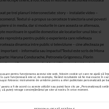
at pe trei planuri interconectate: story – instalatie video –
ecomenzi. Textul si-a propus sa cerceteze traiectoria unei povesti
piere si in media, dar si modurile in care aceasta se altereaza,
apte monitoare in spatiile domestice ale locatarilor unui bloc si
ate reprezinta pentru public o experienta care reliefeaza
rceteaza dinamica intre public si televiziune – cine afecteaza pe
 important – informatia sau impactul?Textul este scris de Mona
c parte: Haruna Condurache, Petronela Grigorescu, Florin
tine Ioanei Paun, scenografia Mariei Pitea, iar de videodesign s-a
ac.
necesare pentru funcționarea acestui site web, folosim cookie-uri care ne ajută să î
 în care funcționează site-ul, de exemplu, făcând rezultatele să fie mai exacte în caz
 noștri folosesc instrumente de urmărire pentru a oferi publicitate personalizată pe ba
 pentru a fi de acord cu aceste utilizări sau puteți face clic pe „Personalizează setăr
ial, vă puteți retrage consimțământul pe site-ul nostru în orice moment.