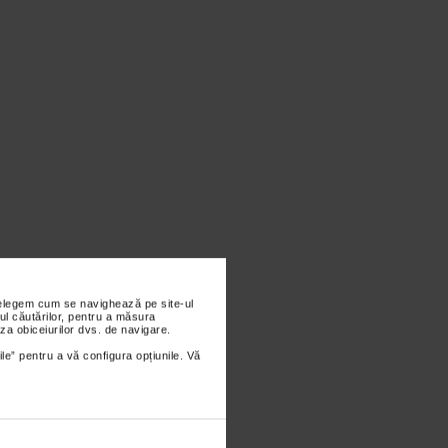
nțelegem cum se navighează pe site-ul
ul căutărilor, pentru a măsura
za obiceiurilor dvs. de navigare.
ile” pentru a vă configura opțiunile. Vă