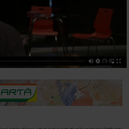
nei echipe tinere, a fost inclus in festival la sectiunea intitulata