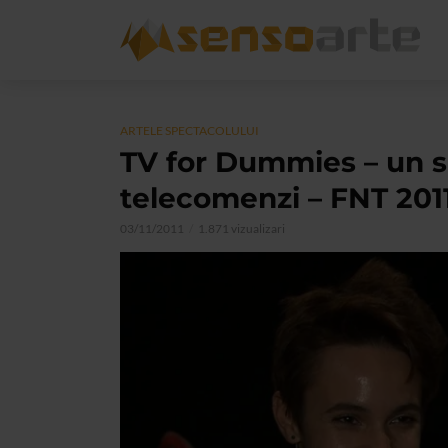
ARTELE SPECTACOLULUI
TV for Dummies – un s
telecomenzi – FNT 201
03/11/2011
1.871 vizualizari