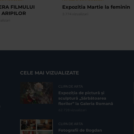
ERA FILMULUI
Expozitia Martie la feminin
 ARIPILOR
3.774 vizualizari
alizari
CELE MAI VIZUALIZATE
CLIPA DE ARTA
Expoziția de pictură și
sculptură „Sărbătoarea
florilor” la Galeria Romană
62.728 vizualizari
CLIPA DE ARTA
Fotografii de Bogdan