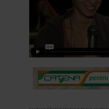
Spectacolul Teatrului National din Iasi, creatie a u