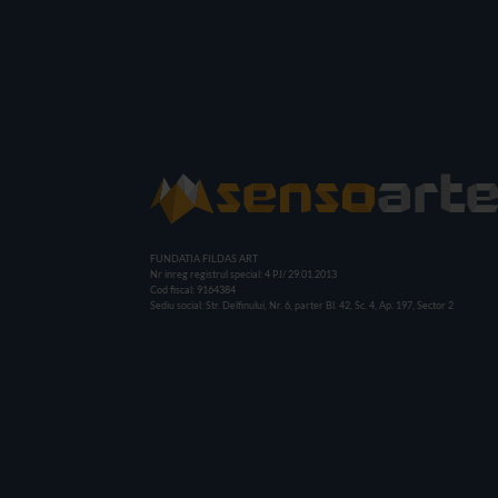
FUNDATIA FILDAS ART
Nr inreg registrul special: 4 PJ/ 29.01.2013
Cod fiscal: 9164384
Sediu social: Str. Delfinului, Nr. 6, parter Bl. 42, Sc. 4, Ap. 197, Sector 2