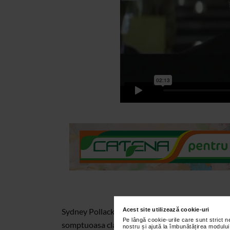
Acest site utilizează cookie-uri
Sydney Pollack a fost foarte dezamagit cand a afl
Pe lângă cookie-urile care sunt strict 
somptuoasa cladire situata in estul Manhattan-ulu
nostru și ajută la îmbunătățirea modului