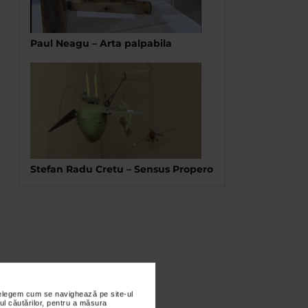
Paul Neagu – Arta palpabila
Stefan Radu Cretu – Sensus Propero
nțelegem cum se navighează pe site-ul
ul căutărilor, pentru a măsura