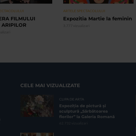
PECTACOLULUI
ARTELE SPECTACOLULUI
ERA FILMULUI
Expozitia Martie la feminin
 ARIPILOR
3.777 vizualizari
alizari
CELE MAI VIZUALIZATE
CLIPA DE ARTA
Expoziția de pictură și
sculptură „Sărbătoarea
florilor” la Galeria Romană
62.732 vizualizari