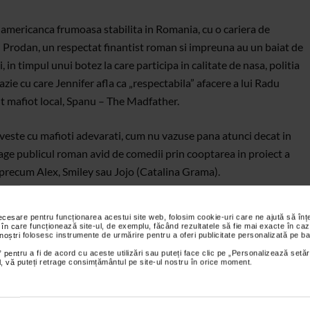
o americanca frumoasa stabilita in Romania, cu o cariera de
u Prodan, un respectat finantist roman si impreuna au un baiat de
, in timpul unui botez la care participa in calitate de nasa, politia
ocazie cu care Jennifer afla ca „respectabila” afacere a lui Radu
t mafiot local, Spanu – The Madfather.
oveste cu mafioti adevarati, cum nu vazuse pana atunci decat in
ge publicul roman avid de comedii prin cooptarea in proiect a
recum Alex, Smiley sau Jojo (Catalina Grama).
Catalina Grama, Razvan Vasilescu
Regia : Virgil Nicolaescu, Jesús
necesare pentru funcționarea acestui site web, folosim cookie-uri care ne ajută să î
ea,
 în care funcționează site-ul, de exemplu, făcând rezultatele să fie mai exacte în caz
 noștri folosesc instrumente de urmărire pentru a oferi publicitate personalizată pe ba
 pentru a fi de acord cu aceste utilizări sau puteți face clic pe „Personalizează setăr
ial, vă puteți retrage consimțământul pe site-ul nostru în orice moment.