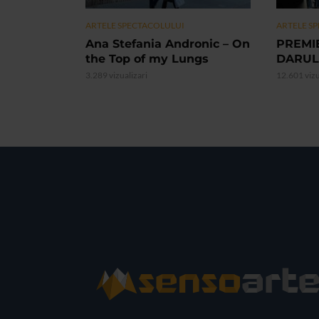
ARTELE SPECTACOLULUI
ARTELE S
Ana Stefania Andronic – On
PREMI
the Top of my Lungs
DARUL
3.289 vizualizari
12.601 vizu