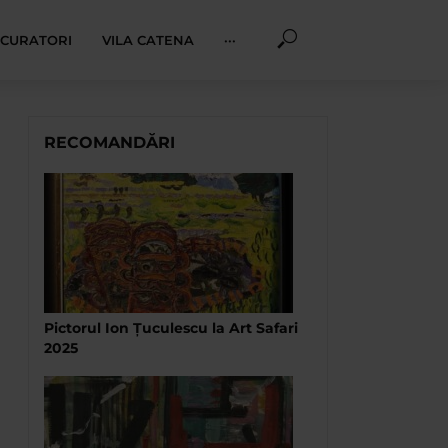
I CURATORI
VILA CATENA
···
RECOMANDĂRI
Pictorul Ion Țuculescu la Art Safari
2025