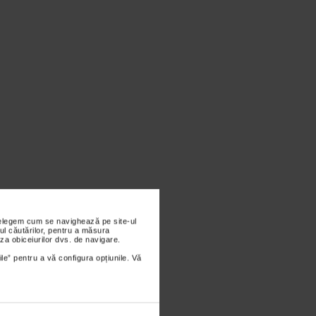
nțelegem cum se navighează pe site-ul
ul căutărilor, pentru a măsura
za obiceiurilor dvs. de navigare.
ile” pentru a vă configura opțiunile. Vă