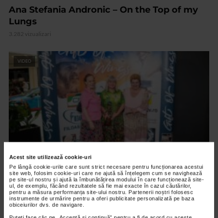
Ana Stefania Andronic – On the Top of my
Lungs
3.282 vizualizari
VIDEO
Acest site utilizează cookie-uri
Pe lângă cookie-urile care sunt strict necesare pentru funcționarea acestui
site web, folosim cookie-uri care ne ajută să înțelegem cum se navighează
ARTELE SPECTACOLULUI
pe site-ul nostru și ajută la îmbunătățirea modului în care funcționează site-
PREMIERA FILMULUI DARUL ARIPILOR
ul, de exemplu, făcând rezultatele să fie mai exacte în cazul căutărilor,
pentru a măsura performanța site-ului nostru. Partenerii noștri folosesc
instrumente de urmărire pentru a oferi publicitate personalizată pe baza
12.596 vizualizari
obiceiurilor dvs. de navigare.
Puteți face clic pe „Acceptă si continuă” pentru a fi de acord cu aceste