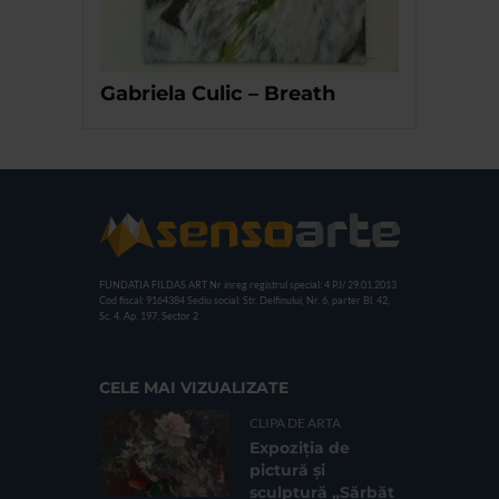
Gabriela Culic – Breath
FUNDATIA FILDAS ART
Nr inreg registrul special: 4 PJ/ 29.01.2013
Cod fiscal: 9164384
Sediu social: Str. Delfinului, Nr. 6, parter Bl. 42,
Sc. 4, Ap. 197, Sector 2
CELE MAI VIZUALIZATE
CLIPA DE ARTA
Expoziția de
pictură și
sculptură „Sărbăt