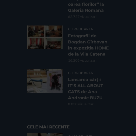
oarea florilor” la
Galeria Romană
62.727 vizualizari
CLIPA DE ARTA
Fotografii de
Bogdan Gîrbovan
în expoziția HOME
de la Vila Catena
16.206 vizualizari
CLIPA DE ARTA
Lansarea cărții
IT’S ALL ABOUT
CATS de Ana
Andronic BUZU
8.030 vizualizari
CELE MAI RECENTE