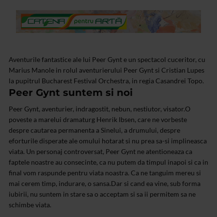
Aventurile fantastice ale lui Peer Gynt e un spectacol cuceritor, cu
Marius Manole in rolul aventurierului Peer Gynt si Cristian Lupes
la pupitrul Bucharest Festival Orchestra, in regia Casandrei Topo.
Peer Gynt suntem si noi
Peer Gynt, aventurier, indragostit, nebun, nestiutor, visator.O
poveste a marelui dramaturg Henrik Ibsen, care ne vorbeste
despre cautarea
permanenta a Sinelui, a drumului, despre
eforturile disperate ale omului hotarat
si nu prea sa-si implineasca
viata. Un personaj controversat, Peer Gynt ne
atentioneaza ca
faptele noastre au consecinte, ca nu putem da timpul inapoi si
ca in
final vom raspunde pentru viata noastra. Ca ne tanguim mereu si
mai cerem
timp, indurare, o sansa.Dar si cand ea vine, sub forma
iubirii, nu suntem in
stare sa o acceptam si sa ii permitem sa ne
schimbe viata.