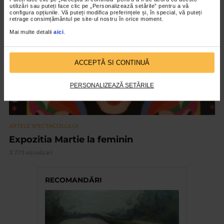
utilizări sau puteți face clic pe „Personalizează setările” pentru a vă
VIDEO
configura opțiunile. Vă puteți modifica preferințele și, în special, vă puteți
retrage consimțământul pe site-ul nostru în orice moment.
Mai multe detalii
aici
.
ACCEPTĂ SI CONTINUĂ
PERSONALIZEAZĂ SETĂRILE
ARTELE SPECTACOLULUI
Expozitia Martie la feminin
3.773 vizualizari
RECOMANDĂRI