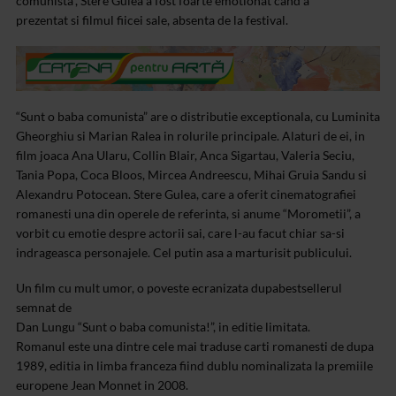
comunista”, Stere Gulea a fost foarte emotionat cand a
prezentat si filmul fiicei sale, absenta de la festival.
“Sunt o baba comunista” are o distributie exceptionala, cu
Luminita
Gheorghiu si Marian Ralea in rolurile principale.
Alaturi de ei, in
film joaca Ana Ularu, Collin Blair, Anca
Sigartau, Valeria Seciu,
Tania Popa, Coca Bloos, Mircea Andreescu, Mihai
Gruia Sandu si
Alexandru Potocean.
Stere Gulea, care a oferit cinematografiei
romanesti una din
operele de referinta, si anume “Morometii”, a
vorbit cu
emotie despre actorii sai, care l-au facut chiar sa-si
indrageasca personajele. Cel putin asa a marturisit
publicului.
Un film cu mult umor, o poveste ecranizata dupabestsellerul
semnat de
Dan Lungu “Sunt o baba comunista!”, in editie limitata.
Romanul este una dintre cele mai traduse carti romanesti de dupa
1989, editia in limba franceza fiind dublu nominalizata la premiile
europene Jean Monnet in 2008.