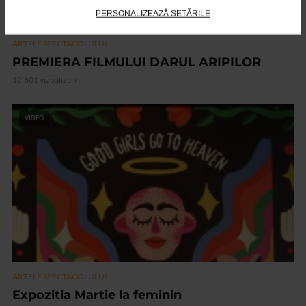
PERSONALIZEAZĂ SETĂRILE
ARTELE SPECTACOLULUI
PREMIERA FILMULUI DARUL ARIPILOR
12.601 vizualizari
VIDEO
ARTELE SPECTACOLULUI
Expozitia Martie la feminin