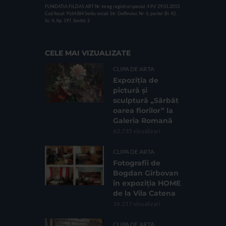
FUNDATIA FILDAS ART
Nr inreg registrul special: 4 PJ/ 29.01.2013
Cod fiscal: 9164384
Sediu social: Str. Delfinului, Nr. 6, parter Bl. 42,
Sc. 4, Ap. 197, Sector 2
CELE MAI VIZUALIZATE
CLIPA DE ARTA
Expoziția de
pictură și
sculptură „Sărbăt
oarea florilor” la
Galeria Romană
62.735 vizualizari
CLIPA DE ARTA
Fotografii de
Bogdan Gîrbovan
în expoziția HOME
de la Vila Catena
16.217 vizualizari
CLIPA DE ARTA