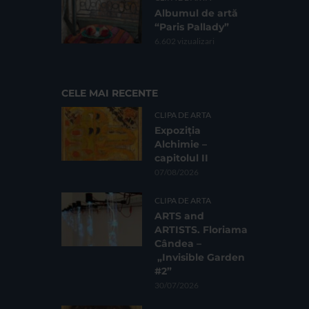
Albumul de artă
“Paris Pallady”
6.602 vizualizari
CELE MAI RECENTE
CLIPA DE ARTA
Expoziția
Alchimie –
capitolul II
07/08/2026
CLIPA DE ARTA
ARTS and
ARTISTS. Floriama
Cândea –
„Invisible Garden
#2”
30/07/2026