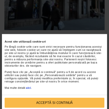
ARTELE SPECTACOLULUI
Ana Stefania Andronic – On the Top of my
Acest site utilizează cookie-uri
Pe lângă cookie-urile care sunt strict necesare pentru funcționarea acestui
Lungs
site web, folosim cookie-uri care ne ajută să înțelegem cum se navighează
pe site-ul nostru și ajută la îmbunătățirea modului în care funcționează site-
3.289 vizualizari
ul, de exemplu, făcând rezultatele să fie mai exacte în cazul căutărilor,
pentru a măsura performanța site-ului nostru. Partenerii noștri folosesc
instrumente de urmărire pentru a oferi publicitate personalizată pe baza
obiceiurilor dvs. de navigare.
VIDEO
Puteți face clic pe „Acceptă si continuă” pentru a fi de acord cu aceste
utilizări sau puteți face clic pe „Personalizează setările” pentru a vă
configura opțiunile. Vă puteți modifica preferințele și, în special, vă puteți
retrage consimțământul pe site-ul nostru în orice moment.
Mai multe detalii
aici
.
ACCEPTĂ SI CONTINUĂ