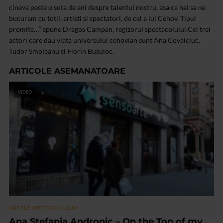
cineva peste o suta de ani despre talentul nostru, asa ca hai sa ne
bucuram cu totii, artisti si spectatori, de cel a lui Cehov. Tipul
promite…“ spune Dragos Campan, regizorul spectacolului.Cei trei
actori care dau viata universului cehovian sunt Ana Covalciuc,
Tudor Smoleanu si Florin Busuioc.
ARTICOLE ASEMANATOARE
VIDEO
ARTELE SPECTACOLULUI
Ana Stefania Andronic – On the Top of my