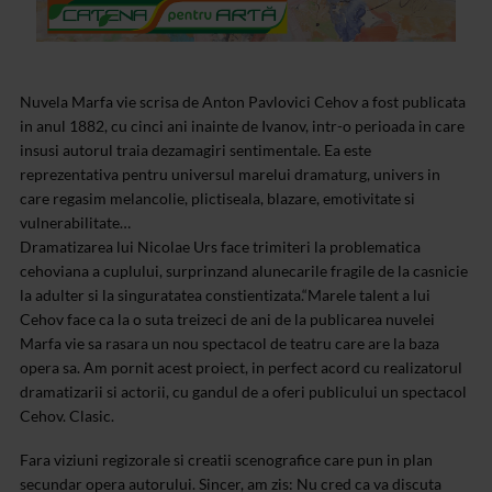
Nuvela Marfa vie scrisa de Anton Pavlovici Cehov a fost publicata
in anul 1882, cu cinci ani inainte de Ivanov, intr-o perioada in care
insusi autorul traia dezamagiri sentimentale. Ea este
reprezentativa pentru universul marelui dramaturg, univers in
care regasim melancolie, plictiseala, blazare, emotivitate si
vulnerabilitate…
Dramatizarea lui Nicolae Urs face trimiteri la problematica
cehoviana a cuplului, surprinzand alunecarile fragile de la casnicie
la adulter si la singuratatea constientizata.“Marele talent a lui
Cehov face ca la o suta treizeci de ani de la publicarea nuvelei
Marfa vie sa rasara un nou spectacol de teatru care are la baza
opera sa. Am pornit acest proiect, in perfect acord cu realizatorul
dramatizarii si actorii, cu gandul de a oferi publicului un spectacol
Cehov. Clasic.
Fara viziuni regizorale si creatii scenografice care pun in plan
secundar opera autorului. Sincer, am zis: Nu cred ca va discuta