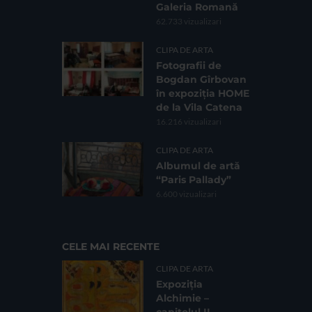
Galeria Romană
62.733 vizualizari
CLIPA DE ARTA
Fotografii de
Bogdan Gîrbovan
în expoziția HOME
de la Vila Catena
16.216 vizualizari
CLIPA DE ARTA
Albumul de artă
“Paris Pallady”
6.600 vizualizari
CELE MAI RECENTE
CLIPA DE ARTA
Expoziția
Alchimie –