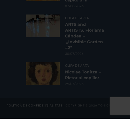
capitolul II
07/08/2026
CLIPA DE ARTA
ARTS and
ARTISTS. Floriama
Cândea –
„Invisible Garden
#2”
30/07/2026
CLIPA DE ARTA
Nicolae Tonitza –
Pictor al copiilor
29/07/2026
POLITICĂ DE CONFIDENȚIALITATE
| COPYRIGHT © 2026 TONICA GROUP