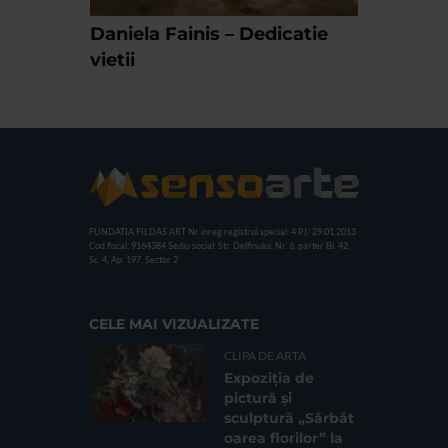
Daniela Fainis – Dedicatie
vietii
FUNDATIA FILDAS ART
Nr inreg registrul special: 4 PJ/ 29.01.2013
Cod fiscal: 9164384
Sediu social: Str. Delfinului, Nr. 6, parter Bl. 42,
Sc. 4, Ap. 197, Sector 2
CELE MAI VIZUALIZATE
CLIPA DE ARTA
Expoziția de
pictură și
sculptură „Sărbăt
oarea florilor” la