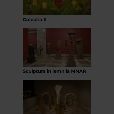
Colectia II
Sculptura in lemn la MNAR