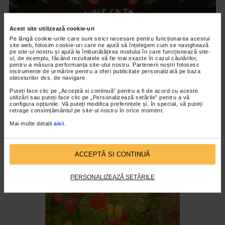
Acest site utilizează cookie-uri
Pe lângă cookie-urile care sunt strict necesare pentru funcționarea acestui
site web, folosim cookie-uri care ne ajută să înțelegem cum se navighează
pe site-ul nostru și ajută la îmbunătățirea modului în care funcționează site-
ul, de exemplu, făcând rezultatele să fie mai exacte în cazul căutărilor,
pentru a măsura performanța site-ului nostru. Partenerii noștri folosesc
instrumente de urmărire pentru a oferi publicitate personalizată pe baza
obiceiurilor dvs. de navigare.
Puteți face clic pe „Acceptă si continuă” pentru a fi de acord cu aceste
utilizări sau puteți face clic pe „Personalizează setările” pentru a vă
configura opțiunile. Vă puteți modifica preferințele și, în special, vă puteți
retrage consimțământul pe site-ul nostru în orice moment.
ARTELE SPECTACOLULUI
Mai multe detalii
aici
.
Expozitia Martie la feminin
3.777 vizualizari
ACCEPTĂ SI CONTINUĂ
RECOMANDĂRI
PERSONALIZEAZĂ SETĂRILE