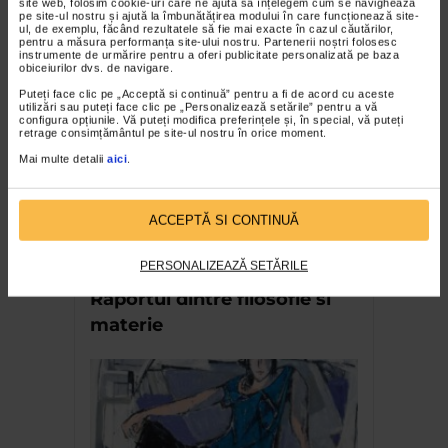
Expozitia Martie la feminin
site web, folosim cookie-uri care ne ajută să înțelegem cum se navighează
pe site-ul nostru și ajută la îmbunătățirea modului în care funcționează site-
3.777 vizualizari
ul, de exemplu, făcând rezultatele să fie mai exacte în cazul căutărilor,
pentru a măsura performanța site-ului nostru. Partenerii noștri folosesc
instrumente de urmărire pentru a oferi publicitate personalizată pe baza
obiceiurilor dvs. de navigare.
RECOMANDĂRI
Puteți face clic pe „Acceptă si continuă” pentru a fi de acord cu aceste
utilizări sau puteți face clic pe „Personalizează setările” pentru a vă
configura opțiunile. Vă puteți modifica preferințele și, în special, vă puteți
retrage consimțământul pe site-ul nostru în orice moment.
Mai multe detalii
aici
.
ACCEPTĂ SI CONTINUĂ
PERSONALIZEAZĂ SETĂRILE
Georgeta Stefanescu –
Raportul dintre filosofie si
materie