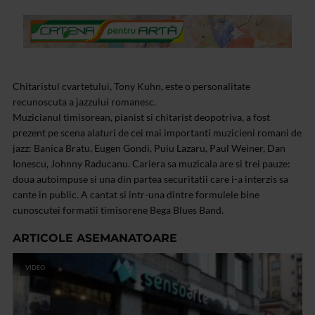
Chitaristul cvartetului, Tony Kuhn, este o personalitate
recunoscuta a jazzului romanesc.
Muzicianul timisorean, pianist si chitarist deopotriva, a fost
prezent pe scena alaturi de cei mai importanti muzicieni romani de
jazz: Banica Bratu, Eugen Gondi, Puiu Lazaru, Paul Weiner, Dan
Ionescu, Johnny Raducanu. Cariera sa muzicala are si trei pauze:
doua autoimpuse si una din partea securitatii care i-a interzis sa
cante in public. A cantat si intr-una dintre formulele bine
cunoscutei formatii timisorene Bega Blues Band.
ARTICOLE ASEMANATOARE
VIDEO