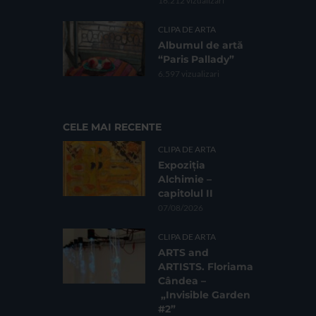
16.212 vizualizari
CLIPA DE ARTA
Albumul de artă
“Paris Pallady”
6.597 vizualizari
CELE MAI RECENTE
CLIPA DE ARTA
Expoziția
Alchimie –
capitolul II
07/08/2026
CLIPA DE ARTA
ARTS and
ARTISTS. Floriama
Cândea –
„Invisible Garden
#2”