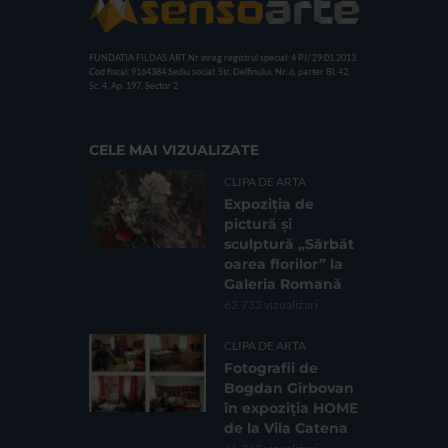
FUNDATIA FILDAS ART
Nr inreg registrul special: 4 PJ/ 29.01.2013
Cod fiscal: 9164384
Sediu social: Str. Delfinului, Nr. 6, parter Bl. 42,
Sc. 4, Ap. 197, Sector 2
CELE MAI VIZUALIZATE
CLIPA DE ARTA
Expoziția de
pictură și
sculptură „Sărbăt
oarea florilor” la
Galeria Romană
62.732 vizualizari
CLIPA DE ARTA
Fotografii de
Bogdan Gîrbovan
în expoziția HOME
de la Vila Catena