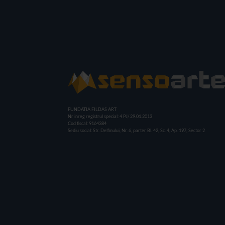
FUNDATIA FILDAS ART
Nr inreg registrul special: 4 PJ/ 29.01.2013
Cod fiscal: 9164384
Sediu social: Str. Delfinului, Nr. 6, parter Bl. 42, Sc. 4, Ap. 197, Sector 2