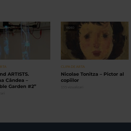
VIDEO
ARTA
CLIPA DE ARTA
nd ARTISTS.
Nicolae Tonitza – Pictor al
ma Cândea –
copiilor
ible Garden #2”
155 vizualizari
zari