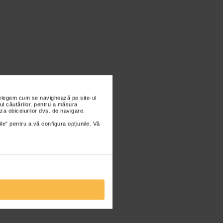
nțelegem cum se navighează pe site-ul
ul căutărilor, pentru a măsura
za obiceiurilor dvs. de navigare.
ile” pentru a vă configura opțiunile. Vă