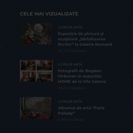
CELE MAI VIZUALIZATE
CLIPA DE ARTA
Expoziția de pictură și
sculptură „Sărbătoarea
florilor” la Galeria Romană
62.731 vizualizari
CLIPA DE ARTA
Fotografii de Bogdan
Gîrbovan în expoziția
HOME de la Vila Catena
16.212 vizualizari
CLIPA DE ARTA
Albumul de artă “Paris
Pallady”
6.597 vizualizari