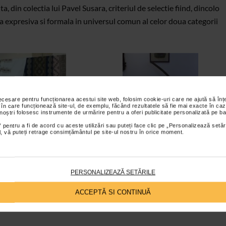
, din colectia lui Pavel Susara, criteriul de selectie fiind, dincolo
a expresiva si formala in universul comun al celor doua categorii
necesare pentru funcționarea acestui site web, folosim cookie-uri care ne ajută să î
 în care funcționează site-ul, de exemplu, făcând rezultatele să fie mai exacte în caz
 noștri folosesc instrumente de urmărire pentru a oferi publicitate personalizată pe ba
 pentru a fi de acord cu aceste utilizări sau puteți face clic pe „Personalizează setăr
ial, vă puteți retrage consimțământul pe site-ul nostru în orice moment.
PERSONALIZEAZĂ SETĂRILE
ACCEPTĂ SI CONTINUĂ