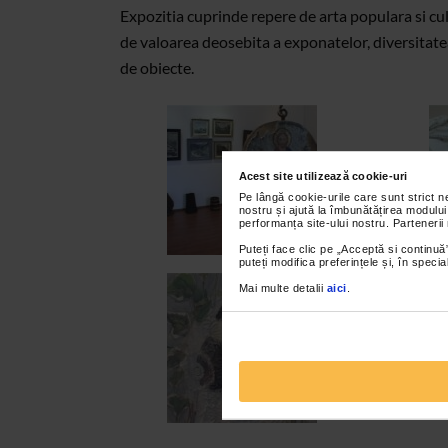
Expozitia cuprinde repere de arta populara si culta
de valoarea deosebita a exponatelor, diversitate
de obiecte.
Acest site utilizează cookie-uri
Pe lângă cookie-urile care sunt strict 
nostru și ajută la îmbunătățirea modului
performanța site-ului nostru. Partenerii
Puteți face clic pe „Acceptă si continuă”
puteți modifica preferințele și, în spec
Mai multe detalii
aici
.