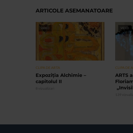
ARTICOLE ASEMANATOARE
VIDEO
VIDEO
CLIPA DE ARTA
CLIPA DE 
Expoziția Alchimie –
ARTS a
capitolul II
Floria
„Invis
8 vizualizari
139 vizuali