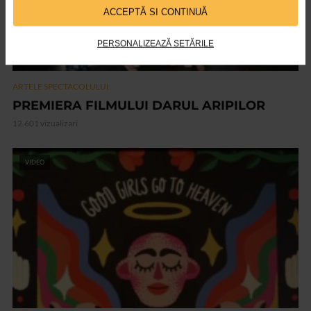
ACCEPTĂ SI CONTINUĂ
PERSONALIZEAZĂ SETĂRILE
ARTELE SPECTACOLULUI
PREMIERA FILMULUI DARUL ARIPILOR
12.601 vizualizari
VIDEO