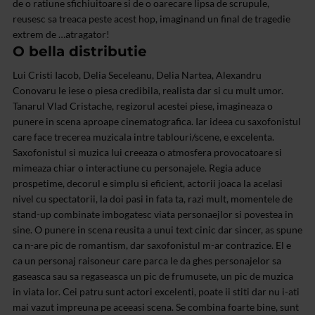
de o ratiune sfichiuitoare si de o oarecare lipsa de scrupule,
reusesc sa treaca peste acest hop, imaginand un final de tragedie
extrem de …atragator!
O bella distributie
Lui Cristi Iacob, Delia Seceleanu, Delia Nartea, Alexandru
Conovaru le iese o piesa credibila, realista dar si cu mult umor.
Tanarul Vlad Cristache, regizorul acestei piese, imagineaza o
punere in scena aproape cinematografica. Iar ideea cu saxofonistul
care face trecerea muzicala intre tablouri/scene, e excelenta.
Saxofonistul si muzica lui creeaza o atmosfera provocatoare si
mimeaza chiar o interactiune cu personajele. Regia aduce
prospetime, decorul e simplu si eficient, actorii joaca la acelasi
nivel cu spectatorii, la doi pasi in fata ta, razi mult, momentele de
stand-up combinate imbogatesc viata personaejlor si povestea in
sine. O punere in scena reusita a unui text cinic dar sincer, as spune
ca n-are pic de romantism, dar saxofonistul m-ar contrazice. El e
ca un personaj raisoneur care parca le da ghes personajelor sa
gaseasca sau sa regaseasca un pic de frumusete, un pic de muzica
in viata lor. Cei patru sunt actori excelenti, poate ii stiti dar nu i-ati
mai vazut impreuna pe aceeasi scena. Se combina foarte bine, sunt