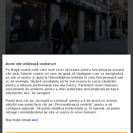
ARTELE SPECTACOLULUI
Acest site utilizează cookie-uri
Ana Stefania Andronic – On the Top of my
Pe lângă cookie-urile care sunt strict necesare pentru funcționarea acestui
site web, folosim cookie-uri care ne ajută să înțelegem cum se navighează
Lungs
pe site-ul nostru și ajută la îmbunătățirea modului în care funcționează site-
ul, de exemplu, făcând rezultatele să fie mai exacte în cazul căutărilor,
3.289 vizualizari
pentru a măsura performanța site-ului nostru. Partenerii noștri folosesc
instrumente de urmărire pentru a oferi publicitate personalizată pe baza
obiceiurilor dvs. de navigare.
Puteți face clic pe „Acceptă si continuă” pentru a fi de acord cu aceste
VIDEO
utilizări sau puteți face clic pe „Personalizează setările” pentru a vă
configura opțiunile. Vă puteți modifica preferințele și, în special, vă puteți
retrage consimțământul pe site-ul nostru în orice moment.
Mai multe detalii
aici
.