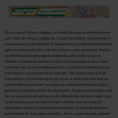
Doua cupluri bine inchegate, cu relatii serioase de prietenie intre
soti, chiar din timpul copilariei, incazul barbatilor, se confrunta in
aceasta piesa scrisa de Radu F. Alexandru cu problema infidelitatii,
apoi cu a divortului si in cele din urma cu cea a acceptarii. Pentru
ca infidelitatea se propaga in diagonala, adica sotia unuia se
iubeste cu prietenul sotului a carui sotie se iubeste si ea cu sotul
prietenei sale, la prima vedere ai zice ca butoiul de pulbere sta sa
explodeze si sa provoace mari pierderi. Veti vedea insa ca Radu
F.Alexandru, un dramaturg lucid, sincer si destul de interesat de
problemele nascute intr-un cuplu de scaderea intensitatii iubirii,
gaseste o rezolvare destul de interesanta. Dupa ce personajele sale
iau la cunostinta oficial fiecare de infidelitatea celuilalt, iadul care
se dezlantuie pare un obisnuit fapt cotidian. Am recunoscut
disperarea, plictisul, invinovatirea celuilalt, proasta gestionare a
prioritatilor in viata, lipsa valorilor…Doar ca personajele, ajutate