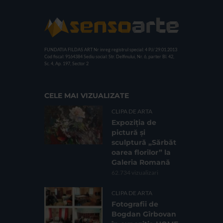
FUNDATIA FILDAS ART
Nr inreg registrul special: 4 PJ/ 29.01.2013
Cod fiscal: 9164384
Sediu social: Str. Delfinului, Nr. 6, parter Bl. 42,
Sc. 4, Ap. 197, Sector 2
CELE MAI VIZUALIZATE
CLIPA DE ARTA
Expoziția de
pictură și
sculptură „Sărbăt
oarea florilor” la
Galeria Romană
62.734 vizualizari
CLIPA DE ARTA
Fotografii de
Bogdan Gîrbovan