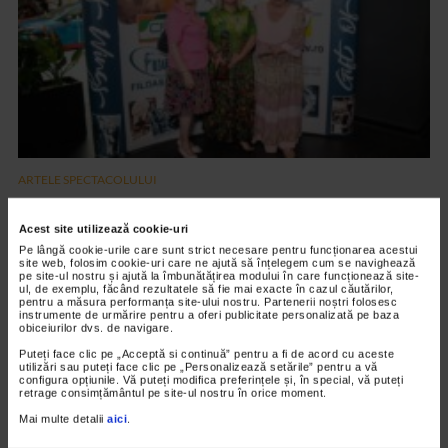
ARTELE SPECTACOLULUI
PREMIERA FILMULUI DARUL ARIPILOR
Acest site utilizează cookie-uri
12.601 vizualizari
Pe lângă cookie-urile care sunt strict necesare pentru funcționarea acestui
site web, folosim cookie-uri care ne ajută să înțelegem cum se navighează
pe site-ul nostru și ajută la îmbunătățirea modului în care funcționează site-
ul, de exemplu, făcând rezultatele să fie mai exacte în cazul căutărilor,
VIDEO
pentru a măsura performanța site-ului nostru. Partenerii noștri folosesc
instrumente de urmărire pentru a oferi publicitate personalizată pe baza
obiceiurilor dvs. de navigare.
Puteți face clic pe „Acceptă si continuă” pentru a fi de acord cu aceste
utilizări sau puteți face clic pe „Personalizează setările” pentru a vă
configura opțiunile. Vă puteți modifica preferințele și, în special, vă puteți
retrage consimțământul pe site-ul nostru în orice moment.
Mai multe detalii
aici
.