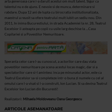
arta generoasa care i-a daruit acestui om mult talent. Sigur ca
talentul nu e de ajuns. E nevoie si de munca, determinare si
rabdare. Dupa 12 ani de lupta cu birocratia institutionalizata,
maestrul a reusit sa ofere teatrului mult iubit un sediu nou. Din
2011, In inima Bucurestiului, in strada Academiei la nr. 28, Teatrul
Excelsior ii asteapta pe copii cu usile larg deschise la …Casa
Copilariei si a Povestilor Nemuritoare.
Speranta celor care l-au cunoscut, a actorilor care dau viata
povestilor nemuritoare pe scena acestui locas magic, dar si a
spectatorilor care si-l amintesc inca pe minunatul actor, este ca
Teatrul Excelsior sa-si completeze intr-o buna zi numele cu cel al
omului care l-a visat si l-a construit, Ion Lucian. Si sa devina Teatrul
Excelsior Ion Lucian din Bucuresti!
Realizatori:
Mihaela Moldoveanu
Oana Georgescu
ARTICOLE ASEMANATOARE