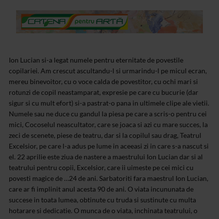
Ion Lucian si-a legat numele pentru eternitate de povestile
copilariei. Am crescut ascultandu-l si urmarindu-l pe micul ecran,
mereu binevoitor, cu o voce calda de povestitor, cu ochi mari si
rotunzi de copil neastamparat, expresie pe care cu bucurie (dar
sigur si cu mult efort) si-a pastrat-o pana in ultimele clipe ale vietii.
Numele sau ne duce cu gandul la piesa pe care a scris-o pentru cei
mici, Cocoselul neascultator, care se joaca si azi cu mare succes, la
zeci de scenete, piese de teatru, dar si la copilul sau drag, Teatrul
Excelsior, pe care l-a adus pe lume in aceeasi zi in care s-a nascut si
el. 22 aprilie este ziua de nastere a maestrului Ion Lucian dar si al
teatrului pentru copii, Excelsior, care ii uimeste pe cei mici cu
povesti magice de …24 de ani. Sarbatoriti fara maestrul Ion Lucian,
care ar fi implinit anul acesta 90 de ani. O viata incununata de
succese in toata lumea, obtinute cu truda si sustinute cu multa
hotarare si dedicatie. O munca de o viata, inchinata teatrului, o