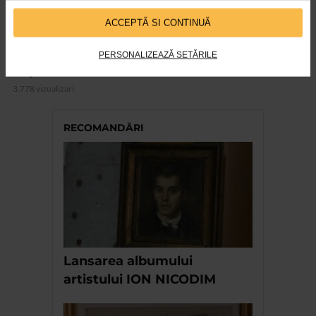
ACCEPTĂ SI CONTINUĂ
ARTELE SPECTACOLULUI
PERSONALIZEAZĂ SETĂRILE
Expozitia Martie la feminin
3.778 vizualizari
RECOMANDĂRI
Lansarea albumului
artistului ION NICODIM