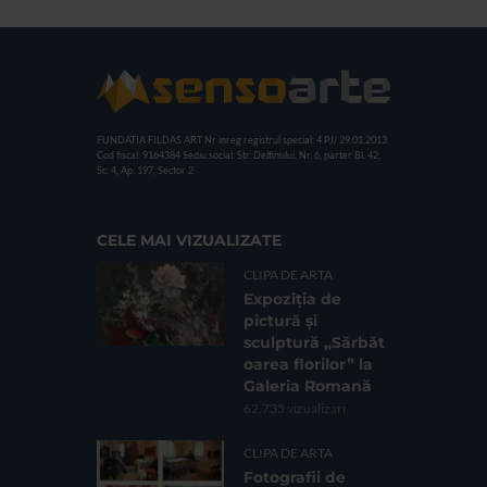
FUNDATIA FILDAS ART
Nr inreg registrul special: 4 PJ/ 29.01.2013
Cod fiscal: 9164384
Sediu social: Str. Delfinului, Nr. 6, parter Bl. 42,
Sc. 4, Ap. 197, Sector 2
CELE MAI VIZUALIZATE
CLIPA DE ARTA
Expoziția de
pictură și
sculptură „Sărbăt
oarea florilor” la
Galeria Romană
62.735 vizualizari
CLIPA DE ARTA
Fotografii de