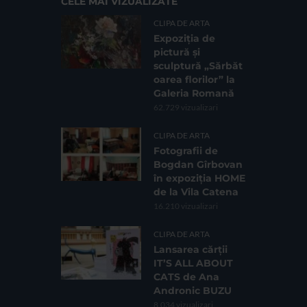
CELE MAI VIZUALIZATE
CLIPA DE ARTA
Expoziția de
pictură și
sculptură „Sărbăt
oarea florilor” la
Galeria Romană
62.729 vizualizari
CLIPA DE ARTA
Fotografii de
Bogdan Gîrbovan
în expoziția HOME
de la Vila Catena
16.210 vizualizari
CLIPA DE ARTA
Lansarea cărții
IT’S ALL ABOUT
CATS de Ana
Andronic BUZU
8.034 vizualizari