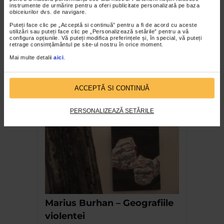
instrumente de urmărire pentru a oferi publicitate personalizată pe baza
obiceiurilor dvs. de navigare.
Puteți face clic pe „Acceptă si continuă” pentru a fi de acord cu aceste
utilizări sau puteți face clic pe „Personalizează setările” pentru a vă
configura opțiunile. Vă puteți modifica preferințele și, în special, vă puteți
retrage consimțământul pe site-ul nostru în orice moment.
Mai multe detalii
aici
.
Imbratiseaza-ma-n culoare
ACCEPTĂ SI CONTINUĂ
de Maia Martin
PERSONALIZEAZĂ SETĂRILE
Marius Burhan – Geografiile
violentei