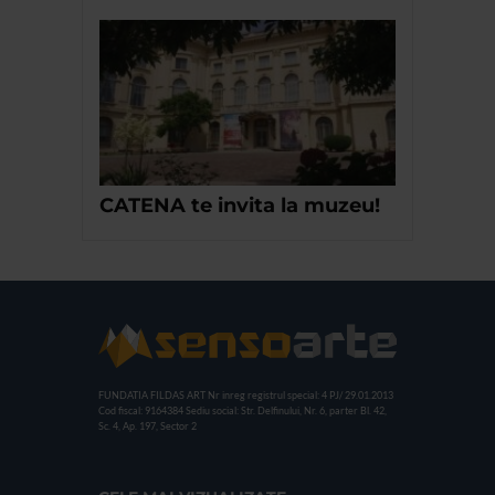
CATENA te invita la muzeu!
FUNDATIA FILDAS ART
Nr inreg registrul special: 4 PJ/ 29.01.2013
Cod fiscal: 9164384
Sediu social: Str. Delfinului, Nr. 6, parter Bl. 42,
Sc. 4, Ap. 197, Sector 2