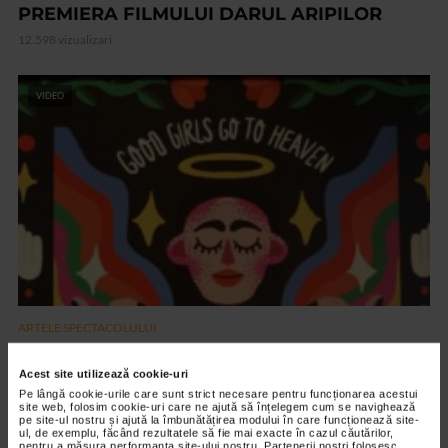
PREMIERA FILMULUI DARUL ARIPILOR
12.598 vizualizari
VIDEO
ARTELE SPECTACOLULUI
Expozitia Martie la feminin
Acest site utilizează cookie-uri
3.774 vizualizari
Pe lângă cookie-urile care sunt strict necesare pentru funcționarea acestui
site web, folosim cookie-uri care ne ajută să înțelegem cum se navighează
pe site-ul nostru și ajută la îmbunătățirea modului în care funcționează site-
ul, de exemplu, făcând rezultatele să fie mai exacte în cazul căutărilor,
RECOMANDĂRI
pentru a măsura performanța site-ului nostru. Partenerii noștri folosesc