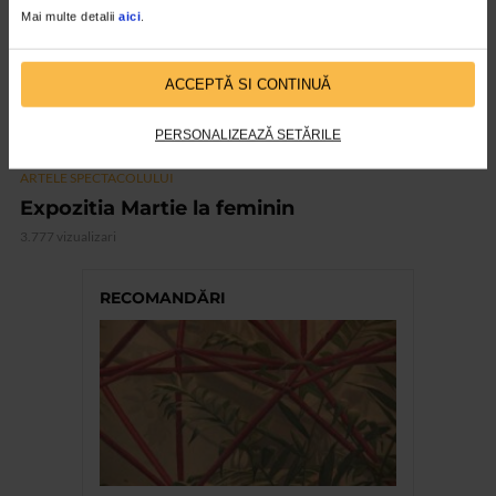
Mai multe detalii
aici
.
ACCEPTĂ SI CONTINUĂ
PERSONALIZEAZĂ SETĂRILE
ARTELE SPECTACOLULUI
Expozitia Martie la feminin
3.777 vizualizari
RECOMANDĂRI