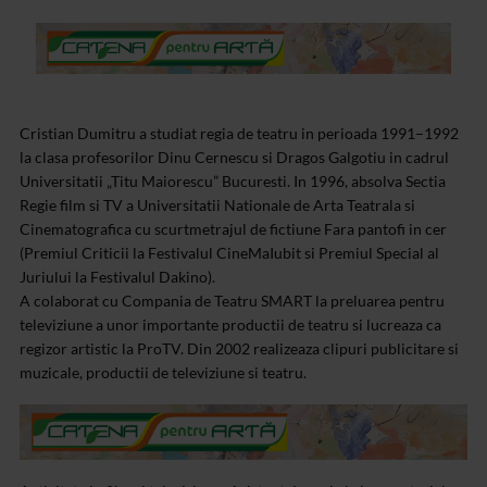
Cristian Dumitru a studiat regia de teatru in perioada 1991–1992
la clasa profesorilor Dinu Cernescu si Dragos Galgotiu in cadrul
Universitatii „Titu Maiorescu” Bucuresti. In 1996, absolva Sectia
Regie film si TV a Universitatii Nationale de Arta Teatrala si
Cinematografica cu scurtmetrajul de fictiune Fara pantofi in cer
(Premiul Criticii la Festivalul CineMaIubit si Premiul Special al
Juriului la Festivalul Dakino).
A colaborat cu Compania de Teatru SMART la preluarea pentru
televiziune a unor importante productii de teatru si lucreaza ca
regizor artistic la ProTV. Din 2002 realizeaza clipuri publicitare si
muzicale, productii de televiziune si teatru.