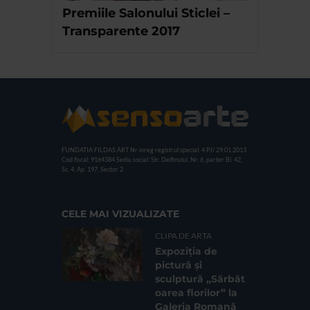
Premiile Salonului Sticlei –
Transparente 2017
FUNDATIA FILDAS ART
Nr inreg registrul special: 4 PJ/ 29.01.2013
Cod fiscal: 9164384
Sediu social: Str. Delfinului, Nr. 6, parter Bl. 42,
Sc. 4, Ap. 197, Sector 2
CELE MAI VIZUALIZATE
CLIPA DE ARTA
Expoziția de
pictură și
sculptură „Sărbăt
oarea florilor” la
Galeria Romană