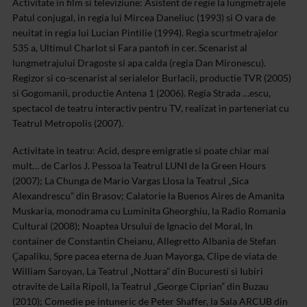
Activitate in film si televiziune: Asistent de regie la lungmetrajele
Patul conjugal, in regia lui Mircea Daneliuc (1993) si O vara de
neuitat in regia lui Lucian Pintilie (1994). Regia scurtmetrajelor
535 a, Ultimul Charlot si Fara pantofi in cer. Scenarist al
lungmetrajului Dragoste si apa calda (regia Dan Mironescu).
Regizor si co-scenarist al serialelor Burlacii, productie TVR (2005)
si Gogomanii, productie Antena 1 (2006). Regia Strada …escu,
spectacol de teatru interactiv pentru TV, realizat in parteneriat cu
Teatrul Metropolis (2007).
Activitate in teatru: Acid, despre emigratie si poate chiar mai
mult… de Carlos J. Pessoa la Teatrul LUNI de la Green Hours
(2007); La Chunga de Mario Vargas Llosa la Teatrul „Sica
Alexandrescu” din Brasov; Calatorie la Buenos Aires de Amanita
Muskaria, monodrama cu Luminita Gheorghiu, la Radio Romania
Cultural (2008); Noaptea Ursului de Ignacio del Moral, In
container de Constantin Cheianu, Allegretto Albania de Stefan
Ҫapaliku, Spre pacea eterna de Juan Mayorga, Clipe de viata de
William Saroyan, La Teatrul „Nottara” din Bucuresti si Iubiri
otravite de Laila Ripoll, la Teatrul „George Ciprian” din Buzau
(2010); Comedie pe intuneric de Peter Shaffer, la Sala ARCUB din