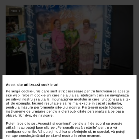
VIDEO
ARTELE SPECTACOLULUI
Acest site utilizează cookie-uri
PREMIERA FILMULUI DARUL ARIPILOR
Pe lângă cookie-urile care sunt strict necesare pentru funcționarea acestui
site web, folosim cookie-uri care ne ajută să înțelegem cum se navighează
12.601 vizualizari
pe site-ul nostru și ajută la îmbunătățirea modului în care funcționează site-
ul, de exemplu, făcând rezultatele să fie mai exacte în cazul căutărilor,
pentru a măsura performanța site-ului nostru. Partenerii noștri folosesc
instrumente de urmărire pentru a oferi publicitate personalizată pe baza
obiceiurilor dvs. de navigare.
VIDEO
Puteți face clic pe „Acceptă si continuă” pentru a fi de acord cu aceste
utilizări sau puteți face clic pe „Personalizează setările” pentru a vă
configura opțiunile. Vă puteți modifica preferințele și, în special, vă puteți
retrage consimțământul pe site-ul nostru în orice moment.