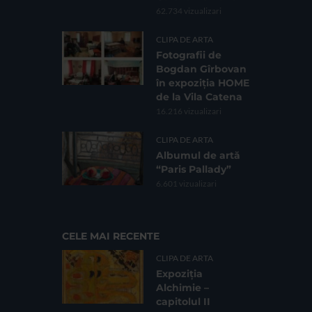
62.734 vizualizari
CLIPA DE ARTA
Fotografii de
Bogdan Gîrbovan
în expoziția HOME
de la Vila Catena
16.216 vizualizari
CLIPA DE ARTA
Albumul de artă
“Paris Pallady”
6.601 vizualizari
CELE MAI RECENTE
CLIPA DE ARTA
Expoziția
Alchimie –
capitolul II