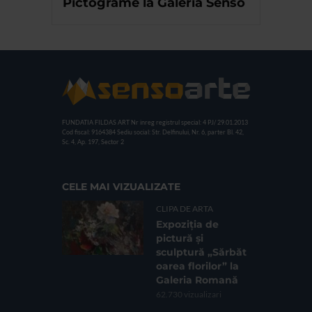
Pictograme la Galeria Senso
FUNDATIA FILDAS ART
Nr inreg registrul special: 4 PJ/ 29.01.2013
Cod fiscal: 9164384
Sediu social: Str. Delfinului, Nr. 6, parter Bl. 42,
Sc. 4, Ap. 197, Sector 2
CELE MAI VIZUALIZATE
CLIPA DE ARTA
Expoziția de
pictură și
sculptură „Sărbăt
oarea florilor” la
Galeria Romană
62.730 vizualizari