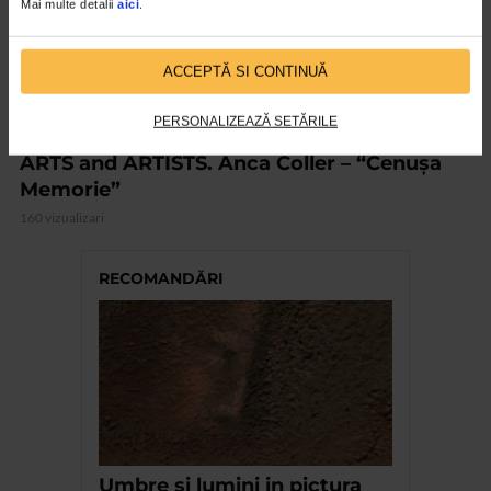
Mai multe detalii
aici
.
ACCEPTĂ SI CONTINUĂ
PERSONALIZEAZĂ SETĂRILE
CLIPA DE ARTA
ARTS and ARTISTS. Anca Coller – “Cenușa
Memorie”
160 vizualizari
RECOMANDĂRI
Umbre si lumini in pictura