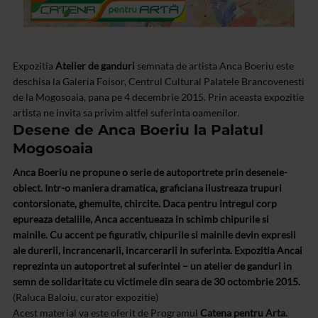
Expozitia
Atelier de ganduri
semnata de artista Anca Boeriu este
deschisa la Galeria Foisor, Centrul Cultural Palatele Brancovenesti
de la Mogosoaia, pana pe 4 decembrie 2015. Prin aceasta expozitie
artista ne invita sa privim altfel suferinta oamenilor.
Desene de Anca Boeriu la Palatul
Mogosoaia
Anca Boeriu ne propune o serie de autoportrete prin desenele-
obiect. Intr-o maniera dramatica, graficiana ilustreaza trupuri
contorsionate, ghemuite, chircite. Daca pentru intregul corp
epureaza detaliile, Anca accentueaza in schimb chipurile si
mainile. Cu accent pe figurativ, chipurile si mainile devin expresii
ale durerii, incrancenarii, incarcerarii in suferinta. Expozitia Ancai
reprezinta un autoportret al suferintei – un atelier de ganduri in
semn de solidaritate cu victimele din seara de 30 octombrie 2015.
(Raluca Baloiu, curator expozitie)
Acest material va este oferit de Programul
Catena pentru Arta.