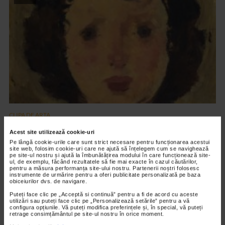
CLIPA DE ARTA
Nicolae Tonitza – Pictor al copiilor
Acest site utilizează cookie-uri
150 vizualizari
Pe lângă cookie-urile care sunt strict necesare pentru funcționarea acestui
site web, folosim cookie-uri care ne ajută să înțelegem cum se navighează
pe site-ul nostru și ajută la îmbunătățirea modului în care funcționează site-
ul, de exemplu, făcând rezultatele să fie mai exacte în cazul căutărilor,
pentru a măsura performanța site-ului nostru. Partenerii noștri folosesc
VIDEO
instrumente de urmărire pentru a oferi publicitate personalizată pe baza
obiceiurilor dvs. de navigare.
Puteți face clic pe „Acceptă si continuă” pentru a fi de acord cu aceste
utilizări sau puteți face clic pe „Personalizează setările” pentru a vă
configura opțiunile. Vă puteți modifica preferințele și, în special, vă puteți
retrage consimțământul pe site-ul nostru în orice moment.