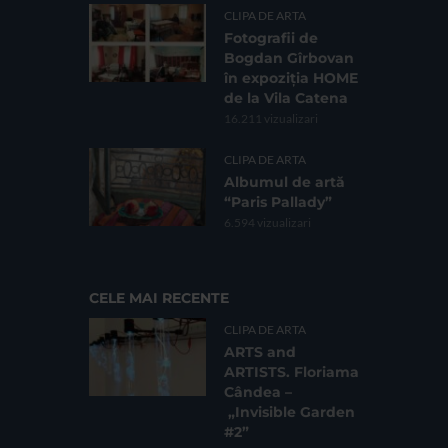
CLIPA DE ARTA
Fotografii de
Bogdan Gîrbovan
în expoziția HOME
de la Vila Catena
16.211 vizualizari
CLIPA DE ARTA
Albumul de artă
“Paris Pallady”
6.594 vizualizari
CELE MAI RECENTE
CLIPA DE ARTA
ARTS and
ARTISTS. Floriama
Cândea –
„Invisible Garden
#2”