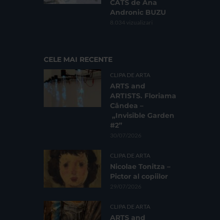
CATS de Ana
Andronic BUZU
8.034 vizualizari
CELE MAI RECENTE
CLIPA DE ARTA
ARTS and
ARTISTS. Floriama
Cândea –
„Invisible Garden
#2”
30/07/2026
CLIPA DE ARTA
Nicolae Tonitza –
Pictor al copiilor
29/07/2026
CLIPA DE ARTA
ARTS and