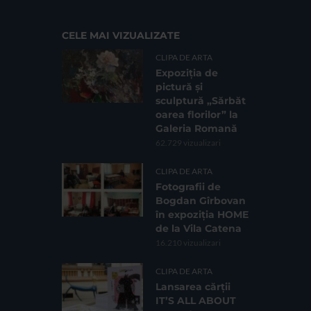
CELE MAI VIZUALIZATE
CLIPA DE ARTA
Expoziția de
pictură și
sculptură „Sărbăt
oarea florilor” la
Galeria Romană
62.729 vizualizari
CLIPA DE ARTA
Fotografii de
Bogdan Gîrbovan
în expoziția HOME
de la Vila Catena
16.210 vizualizari
CLIPA DE ARTA
Lansarea cărții
IT’S ALL ABOUT