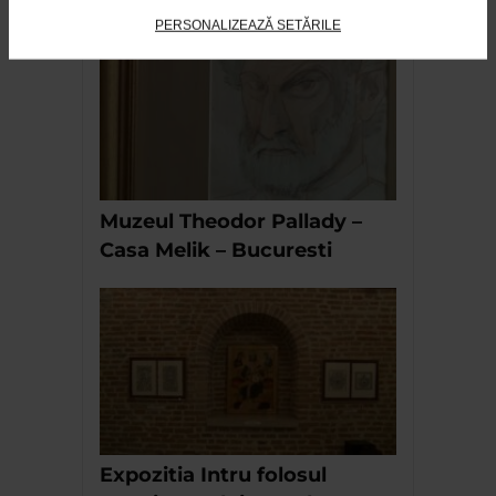
RECOMANDĂRI
PERSONALIZEAZĂ SETĂRILE
Muzeul Theodor Pallady –
Casa Melik – Bucuresti
Expozitia Intru folosul