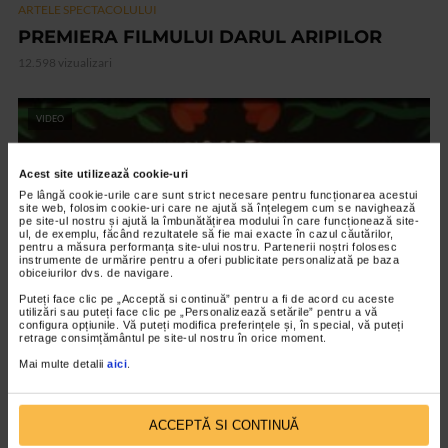
ARTELE SPECTACOLULUI
PREMIERA FILMULUI DARUL ARIPILOR
12.598 vizualizari
VIDEO
Acest site utilizează cookie-uri
Pe lângă cookie-urile care sunt strict necesare pentru funcționarea acestui
site web, folosim cookie-uri care ne ajută să înțelegem cum se navighează
pe site-ul nostru și ajută la îmbunătățirea modului în care funcționează site-
ul, de exemplu, făcând rezultatele să fie mai exacte în cazul căutărilor,
pentru a măsura performanța site-ului nostru. Partenerii noștri folosesc
instrumente de urmărire pentru a oferi publicitate personalizată pe baza
obiceiurilor dvs. de navigare.
Puteți face clic pe „Acceptă si continuă” pentru a fi de acord cu aceste
utilizări sau puteți face clic pe „Personalizează setările” pentru a vă
configura opțiunile. Vă puteți modifica preferințele și, în special, vă puteți
retrage consimțământul pe site-ul nostru în orice moment.
ARTELE SPECTACOLULUI
Mai multe detalii
aici
.
Expozitia Martie la feminin
3.774 vizualizari
ACCEPTĂ SI CONTINUĂ