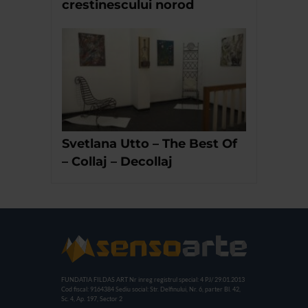
crestinescului norod
Svetlana Utto – The Best Of
– Collaj – Decollaj
FUNDATIA FILDAS ART
Nr inreg registrul special: 4 PJ/ 29.01.2013
Cod fiscal: 9164384
Sediu social: Str. Delfinului, Nr. 6, parter Bl. 42,
Sc. 4, Ap. 197, Sector 2