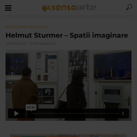
ARTELE SPECTACOLULUI
Helmut Sturmer – Spatii imaginare
29/10/2013
3.919 vizualizari