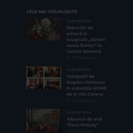
CELE MAI VIZUALIZATE
CLIPA DE ARTA
Expoziția de
pictură și
sculptură „Sărbăt
oarea florilor” la
Galeria Romană
62.731 vizualizari
CLIPA DE ARTA
Fotografii de
Bogdan Gîrbovan
în expoziția HOME
de la Vila Catena
16.212 vizualizari
CLIPA DE ARTA
Albumul de artă
“Paris Pallady”
6.595 vizualizari