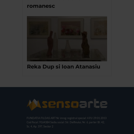
romanesc
Reka Dup si Ioan Atanasiu
FUNDATIA FILDAS ART
Nr inreg registrul special: 4 PJ/ 29.01.2013
Cod fiscal: 9164384
Sediu social: Str. Delfinului, Nr. 6, parter Bl. 42,
Sc. 4, Ap. 197, Sector 2