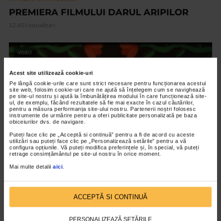
PREMIERA FILMULUI DARUL ARIPILOR
12.601 vizualizari
VIDEO
Acest site utilizează cookie-uri
Pe lângă cookie-urile care sunt strict necesare pentru funcționarea acestui
site web, folosim cookie-uri care ne ajută să înțelegem cum se navighează
pe site-ul nostru și ajută la îmbunătățirea modului în care funcționează site-
ul, de exemplu, făcând rezultatele să fie mai exacte în cazul căutărilor,
pentru a măsura performanța site-ului nostru. Partenerii noștri folosesc
instrumente de urmărire pentru a oferi publicitate personalizată pe baza
obiceiurilor dvs. de navigare.
Puteți face clic pe „Acceptă si continuă” pentru a fi de acord cu aceste
utilizări sau puteți face clic pe „Personalizează setările” pentru a vă
configura opțiunile. Vă puteți modifica preferințele și, în special, vă puteți
retrage consimțământul pe site-ul nostru în orice moment.
ARTELE SPECTACOLULUI
Mai multe detalii
aici
.
Expozitia Martie la feminin
3.777 vizualizari
ACCEPTĂ SI CONTINUĂ
PERSONALIZEAZĂ SETĂRILE
RECOMANDĂRI