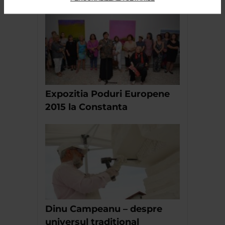
Expozitia Poduri Europene
2015 la Constanta
Dinu Campeanu – despre
universul traditional