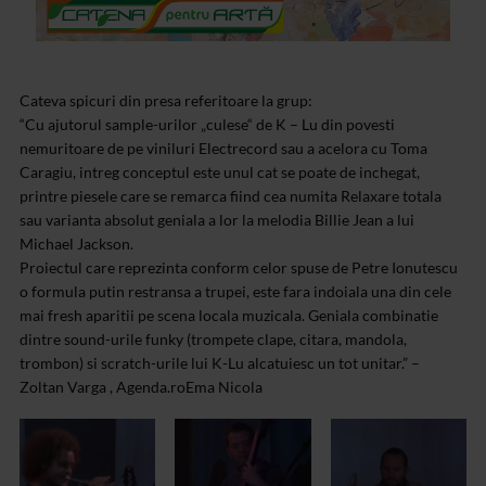
Cateva spicuri din presa referitoare la grup:
“Cu ajutorul sample-urilor „culese“ de K – Lu din povesti
nemuritoare de pe viniluri Electrecord sau a acelora cu Toma
Caragiu, intreg conceptul este unul cat se poate de inchegat,
printre piesele care se remarca fiind cea numita Relaxare totala
sau varianta absolut geniala a lor la melodia Billie Jean a lui
Michael Jackson.
Proiectul care reprezinta conform celor spuse de Petre Ionutescu
o formula putin restransa a trupei, este fara indoiala una din cele
mai fresh aparitii pe scena locala muzicala. Geniala combinatie
dintre sound-urile funky (trompete clape, citara, mandola,
trombon) si scratch-urile lui K-Lu alcatuiesc un tot unitar.” –
Zoltan Varga , Agenda.ro
Ema Nicola