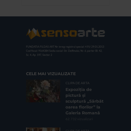
FUNDATIA FILDAS ART
Nr inreg registrul special: 4 PJ/ 29.01.2013
Cod fiscal: 9164384
Sediu social: Str. Delfinului, Nr. 6, parter Bl. 42,
Sc. 4, Ap. 197, Sector 2
CELE MAI VIZUALIZATE
CLIPA DE ARTA
Expoziția de
pictură și
sculptură „Sărbăt
oarea florilor” la
Galeria Romană
62.732 vizualizari
CLIPA DE ARTA