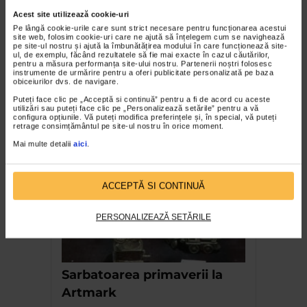
Acest site utilizează cookie-uri
Pe lângă cookie-urile care sunt strict necesare pentru funcționarea acestui
site web, folosim cookie-uri care ne ajută să înțelegem cum se navighează
pe site-ul nostru și ajută la îmbunătățirea modului în care funcționează site-
ul, de exemplu, făcând rezultatele să fie mai exacte în cazul căutărilor,
pentru a măsura performanța site-ului nostru. Partenerii noștri folosesc
ARTELE SPECTACOLULUI
instrumente de urmărire pentru a oferi publicitate personalizată pe baza
obiceiurilor dvs. de navigare.
Expozitia Martie la feminin
Puteți face clic pe „Acceptă si continuă” pentru a fi de acord cu aceste
3.777 vizualizari
utilizări sau puteți face clic pe „Personalizează setările” pentru a vă
configura opțiunile. Vă puteți modifica preferințele și, în special, vă puteți
retrage consimțământul pe site-ul nostru în orice moment.
RECOMANDĂRI
Mai multe detalii
aici
.
ACCEPTĂ SI CONTINUĂ
PERSONALIZEAZĂ SETĂRILE
Sarbatoarea primaverii la
Artmark