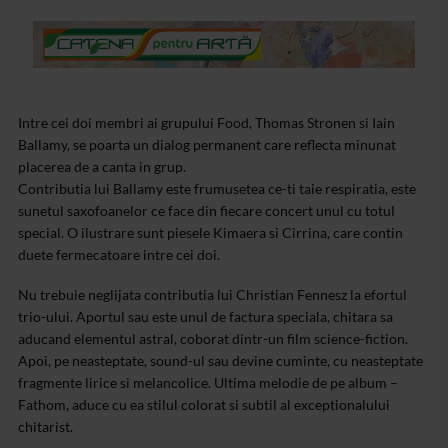
Intre cei doi membri ai grupului Food, Thomas Stronen si Iain
Ballamy, se poarta un dialog permanent care reflecta minunat
placerea de a canta in grup.
Contributia lui Ballamy este frumusetea ce-ti taie respiratia, este
sunetul saxofoanelor ce face din fiecare concert unul cu totul
special. O ilustrare sunt piesele Kimaera si Cirrina, care contin
duete fermecatoare intre cei doi.
Nu trebuie neglijata contributia lui Christian Fennesz la efortul
trio-ului. Aportul sau este unul de factura speciala, chitara sa
aducand elementul astral, coborat dintr-un film science-fiction.
Apoi, pe neasteptate, sound-ul sau devine cuminte, cu neasteptate
fragmente lirice si melancolice. Ultima melodie de pe album –
Fathom, aduce cu ea stilul colorat si subtil al exceptionalului
chitarist.